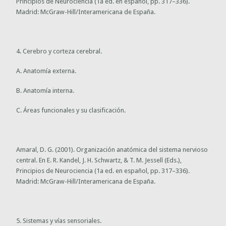
Principios de Neurociencia (1a ed. en español, pp. 317–336).
Madrid: McGraw-Hill/Interamericana de España.
4. Cerebro y corteza cerebral.
A. Anatomía externa.
B. Anatomía interna.
C. Áreas funcionales y su clasificación.
Amaral, D. G. (2001). Organización anatómica del sistema nervioso
central. En E. R. Kandel, J. H. Schwartz, & T. M. Jessell (Eds.),
Principios de Neurociencia (1a ed. en español, pp. 317–336).
Madrid: McGraw-Hill/Interamericana de España.
5. Sistemas y vías sensoriales.