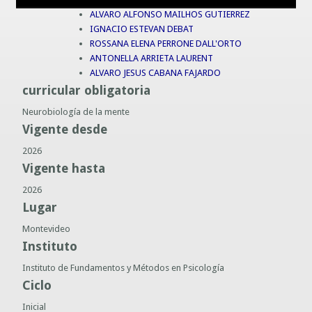
ALVARO ALFONSO MAILHOS GUTIERREZ
Guías prácticas o proyectos
Información sobre SPAM y Phising
IGNACIO ESTEVAN DEBAT
Guías UCO
ROSSANA ELENA PERRONE DALL'ORTO
ANTONELLA ARRIETA LAURENT
ALVARO JESUS CABANA FAJARDO
curricular obligatoria
Neurobiología de la mente
Vigente desde
2026
Vigente hasta
2026
Lugar
Montevideo
Instituto
Instituto de Fundamentos y Métodos en Psicología
Ciclo
Inicial