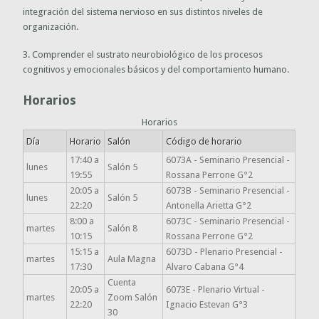
integración del sistema nervioso en sus distintos niveles de
organización.
3. Comprender el sustrato neurobiológico de los procesos
cognitivos y emocionales básicos y del comportamiento humano.
Horarios
Horarios
Día
Horario
Salón
Código de horario
17:40 a
6073A - Seminario Presencial -
lunes
Salón 5
19:55
Rossana Perrone G°2
20:05 a
6073B - Seminario Presencial -
lunes
Salón 5
22:20
Antonella Arietta G°2
8:00 a
6073C - Seminario Presencial -
martes
Salón 8
10:15
Rossana Perrone G°2
15:15 a
6073D - Plenario Presencial -
martes
Aula Magna
17:30
Alvaro Cabana G°4
Cuenta
20:05 a
6073E - Plenario Virtual -
martes
Zoom Salón
22:20
Ignacio Estevan G°3
30