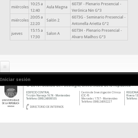
10:25 a
6073F - Plenario Presencial -
miércoles
Aula Magna
12:40
Verónica Nin G°3
20:05 a
6073G - Seminario Presencial -
miércoles
Salón 2
22:20
Antonella Arietta G°2
15:15 a
6073H - Plenario Presencial -
jueves
Salon A
17:30
Alvaro Mailhos G°3
Iniciar sesión
© 2010 Facultad de Psicología, Universidad de la República
EDIFICIO CENTRAL
Centro de Investigación Clínica
REGIONA
Tristán Narvaja 1674 - Montevideo
(CIC-P)
Rivera 13
Teléfono: (598) 24008555
Mercedes 1737 - Montevideo
Teléfono:
Teléfono: (598) 24092227
DIRECTORIO DE INTERNOS