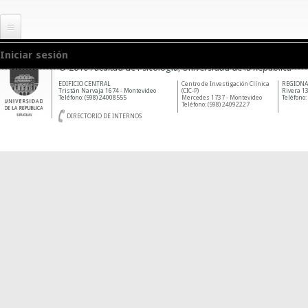
Iniciar sesión
© 2010 Facultad de Psicología, Universidad de la República
EDIFICIO CENTRAL
Centro de Investigación Clínica
REGIONA
Tristán Narvaja 1674 - Montevideo
(CIC-P)
Rivera 13
Teléfono: (598) 24008555
Mercedes 1737 - Montevideo
Teléfono:
Teléfono: (598) 24092227
DIRECTORIO DE INTERNOS