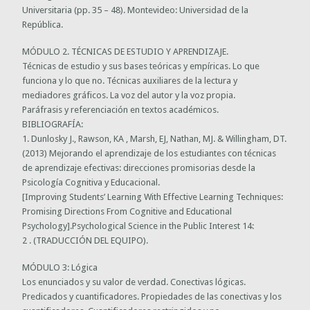
Universitaria (pp. 35 – 48). Montevideo: Universidad de la
República.
MÓDULO 2. TÉCNICAS DE ESTUDIO Y APRENDIZAJE.
Técnicas de estudio y sus bases teóricas y empíricas. Lo que
funciona y lo que no. Técnicas auxiliares de la lectura y
mediadores gráficos. La voz del autor y la voz propia.
Paráfrasis y referenciación en textos académicos.
BIBLIOGRAFÍA:
1. Dunlosky J., Rawson, KA , Marsh, EJ, Nathan, MJ. & Willingham, DT.
(2013) Mejorando el aprendizaje de los estudiantes con técnicas
de aprendizaje efectivas: direcciones promisorias desde la
Psicología Cognitiva y Educacional.
[Improving Students’ Learning With Effective Learning Techniques:
Promising Directions From Cognitive and Educational
Psychology].Psychological Science in the Public Interest 14:
2 . (TRADUCCIÓN DEL EQUIPO).
MÓDULO 3: Lógica
Los enunciados y su valor de verdad. Conectivas lógicas.
Predicados y cuantificadores. Propiedades de las conectivas y los