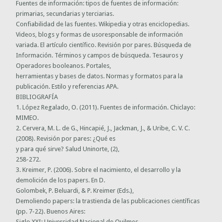
Fuentes de información: tipos de fuentes de información:
primarias, secundarias y terciarias.
Confiabilidad de las fuentes. Wikipedia y otras enciclopedias.
Videos, blogs y formas de usoresponsable de información
variada. El artículo científico. Revisión por pares. Búsqueda de
Información. Términos y campos de búsqueda. Tesauros y
Operadores booleanos. Portales,
herramientas y bases de datos. Normas y formatos para la
publicación. Estilo y referencias APA.
BIBLIOGRAFÍA
1. López Regalado, O. (2011). Fuentes de información. Chiclayo:
MIMEO.
2. Cervera, M. L. de G., Hincapié, J., Jackman, J., & Uribe, C. V. C.
(2008). Revisión por pares: ¿Qué es
y para qué sirve? Salud Uninorte, (2),
258-272.
3. Kreimer, P. (2006). Sobre el nacimiento, el desarrollo y la
demolición de los papers. En D.
Golombek, P. Beluardi, & P. Kreimer (Eds.),
Demoliendo papers: la trastienda de las publicaciones científicas
(pp. 7-22). Buenos Aires:
Siglo XXI: Universidad Nacional de Quilmes.