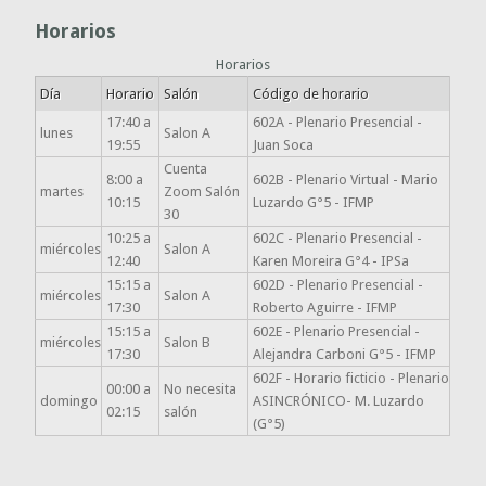
Horarios
Horarios
Día
Horario
Salón
Código de horario
17:40 a
602A - Plenario Presencial -
lunes
Salon A
19:55
Juan Soca
Cuenta
8:00 a
602B - Plenario Virtual - Mario
martes
Zoom Salón
10:15
Luzardo G°5 - IFMP
30
10:25 a
602C - Plenario Presencial -
miércoles
Salon A
12:40
Karen Moreira G°4 - IPSa
15:15 a
602D - Plenario Presencial -
miércoles
Salon A
17:30
Roberto Aguirre - IFMP
15:15 a
602E - Plenario Presencial -
miércoles
Salon B
17:30
Alejandra Carboni G°5 - IFMP
602F - Horario ficticio - Plenario
00:00 a
No necesita
domingo
ASINCRÓNICO- M. Luzardo
02:15
salón
(G°5)