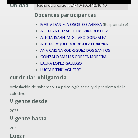
Unidad
Fecha de creación: 21/10/2024 12:10:40
Guías prácticas o proyectos
Información sobre SPAM y Phising
Docentes participantes
Guías UCO
MARIA DANIELA OSORIO CABRERA
(Responsable)
ADRIANA ELIZABETH ROVIRA BENITEZ
ALICIA ISABEL MIGLIARO GONZALEZ
ALICIA RAQUEL RODRIGUEZ FERREYRA
ANA CARINA RODRIGUEZ DOS SANTOS
GONZALO MATIAS CORREA MOREIRA
LAURA LOPEZ GALLEGO
LUCIA PIERRI AGUERRE
curricular obligatoria
Articulación de saberes V: La psicología social y el problema de lo
colectivo
Vigente desde
2025
Vigente hasta
2025
Lugar