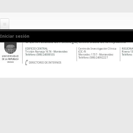
Iniciar sesión
© 2010 Facultad de Psicología, Universidad de la República
EDIFICIO CENTRAL
Centro de Investigación Clínica
REGIONA
Tristán Narvaja 1674 - Montevideo
(CIC-P)
Rivera 13
Teléfono: (598) 24008555
Mercedes 1737 - Montevideo
Teléfono:
Teléfono: (598) 24092227
DIRECTORIO DE INTERNOS