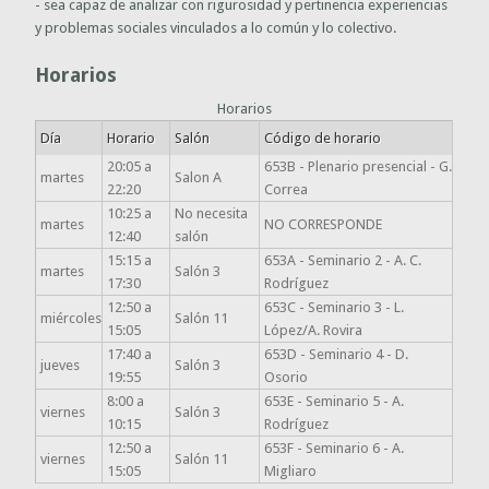
- sea capaz de analizar con rigurosidad y pertinencia experiencias
y problemas sociales vinculados a lo común y lo colectivo.
Horarios
Horarios
Día
Horario
Salón
Código de horario
20:05 a
653B - Plenario presencial - G.
martes
Salon A
22:20
Correa
10:25 a
No necesita
martes
NO CORRESPONDE
12:40
salón
15:15 a
653A - Seminario 2 - A. C.
martes
Salón 3
17:30
Rodríguez
12:50 a
653C - Seminario 3 - L.
miércoles
Salón 11
15:05
López/A. Rovira
17:40 a
653D - Seminario 4 - D.
jueves
Salón 3
19:55
Osorio
8:00 a
653E - Seminario 5 - A.
viernes
Salón 3
10:15
Rodríguez
12:50 a
653F - Seminario 6 - A.
viernes
Salón 11
15:05
Migliaro