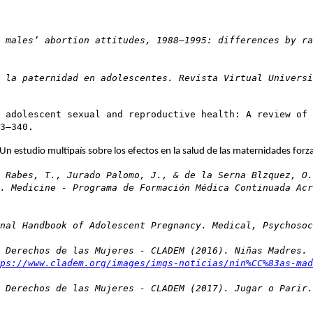
 males’ abortion attitudes, 1988–1995: differences by r
 la paternidad en adolescentes. Revista Virtual Universi
 adolescent sexual and reproductive health: A review of 
3–340.
: Un estudio multipaís sobre los efectos en la salud de las maternidades fo
 Rabes, T., Jurado Palomo, J., & de la Serna Blzquez, O.
. Medicine - Programa de Formación Médica Continuada Acr
nal Handbook of Adolescent Pregnancy. Medical, Psychosoc
 Derechos de las Mujeres - CLADEM (2016). Niñas Madres. 
ps://www.cladem.org/images/imgs-noticias/nin%CC%83as-mad
 Derechos de las Mujeres - CLADEM (2017). Jugar o Parir.