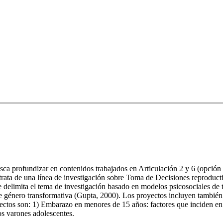
 busca profundizar en contenidos trabajados en Articulación 2 y 6 (opci
trata de una línea de investigación sobre Toma de Decisiones reproduc
e delimita el tema de investigación basado en modelos psicosociales de
e género transformativa (Gupta, 2000). Los proyectos incluyen también 
yectos son: 1) Embarazo en menores de 15 años: factores que inciden en 
os varones adolescentes.