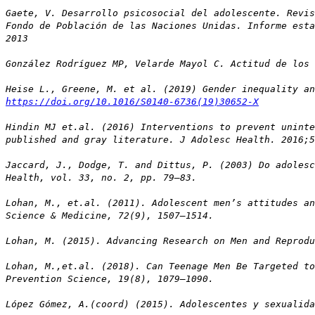
Gaete, V. Desarrollo psicosocial del adolescente. Revi
Fondo de Población de las Naciones Unidas. Informe esta
2013
González Rodríguez MP, Velarde Mayol C. Actitud de los 
Heise L., Greene, M. et al. (2019) Gender inequality a
https://doi.org/10.1016/S0140-6736(19)30652-X
Hindin MJ et.al. (2016) Interventions to prevent uninte
published and gray literature. J Adolesc Health. 2016;
Jaccard, J., Dodge, T. and Dittus, P. (2003) Do adolesc
Health, vol. 33, no. 2, pp. 79–83.
Lohan, M., et.al. (2011). Adolescent men’s attitudes an
Science & Medicine, 72(9), 1507–1514.
Lohan, M. (2015). Advancing Research on Men and Reprod
Lohan, M.,et.al. (2018). Can Teenage Men Be Targeted to
Prevention Science, 19(8), 1079–1090.
López Gómez, A.(coord) (2015). Adolescentes y sexualida