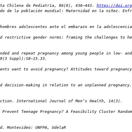
sta Chilena de Pediatría, 86(6), 436–443.
https://doi.or
do de la población mundial: Maternidad en la niñez. Enfr
hombres adolescentes ante el embarazo en la adolescencia
nd restrictive gender norms: framing the challenges to h
nded and repeat pregnancy among young people in low- an
59(3 Suppl):S8–15.33.
ents want to avoid pregnancy? Attitudes toward pregnancy
d decision-making in relation to an unplanned pregnancy.
uction. International Journal of Men’s Health, 14(3).
 Prevent Teenage Pregnancy? A Feasibility Cluster Rando
d. Montevideo: UNFPA, UdelaR