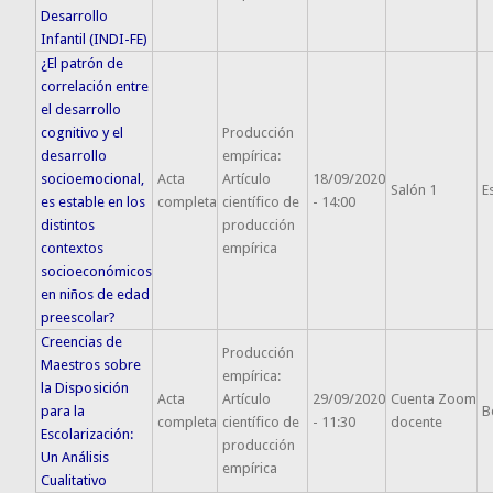
Desarrollo
Infantil (INDI-FE)
¿El patrón de
correlación entre
el desarrollo
cognitivo y el
Producción
desarrollo
empírica:
socioemocional,
Acta
Artículo
18/09/2020
Salón 1
E
es estable en los
completa
científico de
- 14:00
distintos
producción
contextos
empírica
socioeconómicos
en niños de edad
preescolar?
Creencias de
Producción
Maestros sobre
empírica:
la Disposición
Acta
Artículo
29/09/2020
Cuenta Zoom
para la
B
completa
científico de
- 11:30
docente
Escolarización:
producción
Un Análisis
empírica
Cualitativo