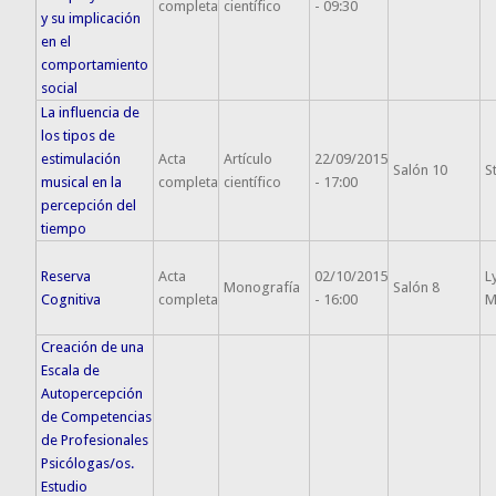
completa
científico
- 09:30
y su implicación
en el
comportamiento
social
La influencia de
los tipos de
estimulación
Acta
Artículo
22/09/2015
Salón 10
S
musical en la
completa
científico
- 17:00
percepción del
tiempo
Reserva
Acta
02/10/2015
L
Monografía
Salón 8
Cognitiva
completa
- 16:00
M
Creación de una
Escala de
Autopercepción
de Competencias
de Profesionales
Psicólogas/os.
Estudio