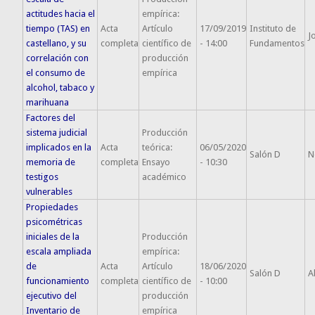
actitudes hacia el
empírica:
tiempo (TAS) en
Acta
Artículo
17/09/2019
Instituto de
J
castellano, y su
completa
científico de
- 14:00
Fundamentos
correlación con
producción
el consumo de
empírica
alcohol, tabaco y
marihuana
Factores del
sistema judicial
Producción
implicados en la
Acta
teórica:
06/05/2020
Salón D
N
memoria de
completa
Ensayo
- 10:30
testigos
académico
vulnerables
Propiedades
psicométricas
iniciales de la
Producción
escala ampliada
empírica:
de
Acta
Artículo
18/06/2020
Salón D
A
funcionamiento
completa
científico de
- 10:00
ejecutivo del
producción
Inventario de
empírica