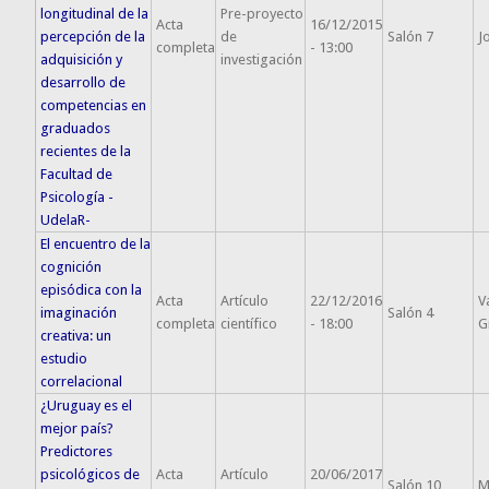
longitudinal de la
Pre-proyecto
Acta
16/12/2015
percepción de la
de
Salón 7
J
completa
- 13:00
adquisición y
investigación
desarrollo de
competencias en
graduados
recientes de la
Facultad de
Psicología -
UdelaR-
El encuentro de la
cognición
episódica con la
Acta
Artículo
22/12/2016
V
imaginación
Salón 4
completa
científico
- 18:00
G
creativa: un
estudio
correlacional
¿Uruguay es el
mejor país?
Predictores
psicológicos de
Acta
Artículo
20/06/2017
Salón 10
M