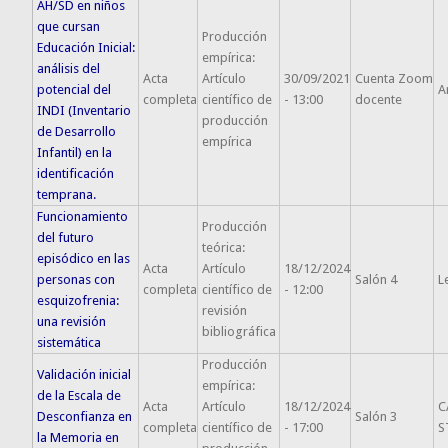
AH/SD en niños
que cursan
Producción
Educación Inicial:
empírica:
análisis del
Acta
Artículo
30/09/2021
Cuenta Zoom
potencial del
A
completa
científico de
- 13:00
docente
INDI (Inventario
producción
de Desarrollo
empírica
Infantil) en la
identificación
temprana.
Funcionamiento
Producción
del futuro
teórica:
episódico en las
Acta
Artículo
18/12/2024
personas con
Salón 4
L
completa
científico de
- 12:00
esquizofrenia:
revisión
una revisión
bibliográfica
sistemática
Producción
Validación inicial
empírica:
de la Escala de
Acta
Artículo
18/12/2024
C
Desconfianza en
Salón 3
completa
científico de
- 17:00
S
la Memoria en