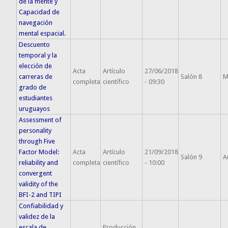
de la mente y
Capacidad de
navegación
mental espacial.
Descuento
temporal y la
elección de
Acta
Artículo
27/06/2018
carreras de
Salón 8
M
completa
científico
- 09:30
grado de
estudiantes
uruguayos
Assessment of
personality
through Five
Factor Model:
Acta
Artículo
21/09/2018
Salón 9
A
reliability and
completa
científico
- 10:00
convergent
validity of the
BFI-2 and TIPI
Confiabilidad y
validez de la
escala de
Producción