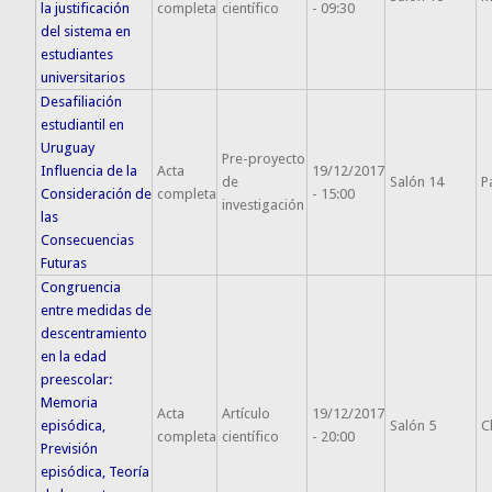
la justificación
completa
científico
- 09:30
del sistema en
estudiantes
universitarios
Desafiliación
estudiantil en
Uruguay
Pre-proyecto
Influencia de la
Acta
19/12/2017
de
Salón 14
P
Consideración de
completa
- 15:00
investigación
las
Consecuencias
Futuras
Congruencia
entre medidas de
descentramiento
en la edad
preescolar:
Memoria
Acta
Artículo
19/12/2017
episódica,
Salón 5
C
completa
científico
- 20:00
Previsión
episódica, Teoría