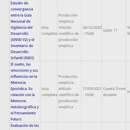
Estudio de
convergencia
entre la Guía
Producción
Nacional de
empírica:
Vigilancia del
Acta
Artículo
28/12/2020
Y
Salón 11
Desarrollo
completa
científico de
- 15:00
S
(GNVD V2) y el
producción
Inventario de
empírica
Desarrollo
Infantil (INDI)
El sueño, las
emociones y sus
influencias en la
Producción
Memoria
empírica:
Episódica. Su
Acta
Artículo
17/09/2021
Cuenta Zoom
S
relación con la
completa
científico de
- 10:00
docente
Memoria
producción
Autobiográfica y
empírica
el Pensamiento
Futuro.
Evaluación de las