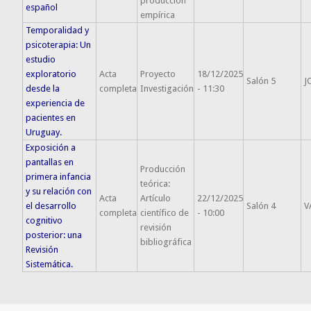
producción
español
empírica
Temporalidad y
psicoterapia: Un
estudio
exploratorio
Acta
Proyecto
18/12/2025
Salón 5
J
desde la
completa
Investigación
- 11:30
experiencia de
pacientes en
Uruguay.
Exposición a
pantallas en
Producción
primera infancia
teórica:
y su relación con
Acta
Artículo
22/12/2025
el desarrollo
Salón 4
V
completa
científico de
- 10:00
cognitivo
revisión
posterior: una
bibliográfica
Revisión
Sistemática.