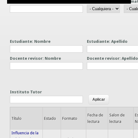
Título
Nivel
Forma
Guías prácticas o proyectos
Información sobre SPAM y Phising
Guías UCO
Estudiante: Nombre
Estudiante: Apellido
Docente revisor: Nombre
Docente revisor: Apellid
Instituto Tutor
Fecha de
Salon de
E
Título
Estado
Formato
lectura
lectura
N
Influencia de la