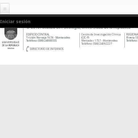
Iniciar sesión
© 2010 Facultad de Psicología, Universidad de la República
EDIFICIO CENTRAL
Centro de Investigación Clínica
REGIONA
Tristán Narvaja 1674 - Montevideo
(CIC-P)
Rivera 13
Teléfono: (598) 24008555
Mercedes 1737 - Montevideo
Teléfono:
Teléfono: (598) 24092227
DIRECTORIO DE INTERNOS