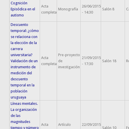
Cognición
Acta
26/06/2015
Episódica en el
Monografía
Salón 8
C
completa
- 14:30
autismo
Descuento
temporal: ¿cómo
se relaciona con
la elección de la
carrera
universitaria?
Pre-proyecto
Acta
21/09/2015
Validación de un
de
Salón 18
R
completa
- 17:30
instrumento de
investigación
medición del
descuento
temporal en la
población
uruguaya
Líneas mentales.
La organización
de las
magnitudes
Acta
Artículo
22/09/2015
tiempo y número
Salón 10
F