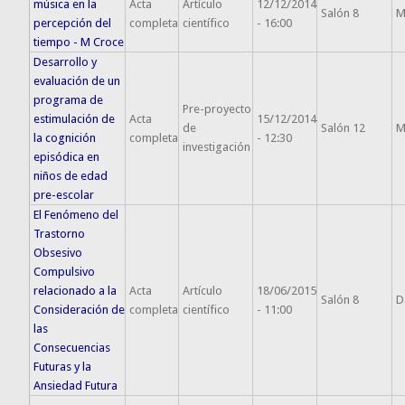
música en la
Acta
Artículo
12/12/2014
Salón 8
M
percepción del
completa
científico
- 16:00
tiempo - M Croce
Desarrollo y
evaluación de un
programa de
Pre-proyecto
estimulación de
Acta
15/12/2014
de
Salón 12
M
la cognición
completa
- 12:30
investigación
episódica en
niños de edad
pre-escolar
El Fenómeno del
Trastorno
Obsesivo
Compulsivo
relacionado a la
Acta
Artículo
18/06/2015
Salón 8
D
Consideración de
completa
científico
- 11:00
las
Consecuencias
Futuras y la
Ansiedad Futura