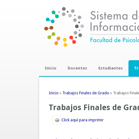
Inicio
Docentes
Estudiantes
Tr
Trab
Se encuentra usted aquí
Inicio
»
Trabajos Finales de Grado
» Trabajos Fina
Trabajos Finales de Gra
Click aquí para imprimir