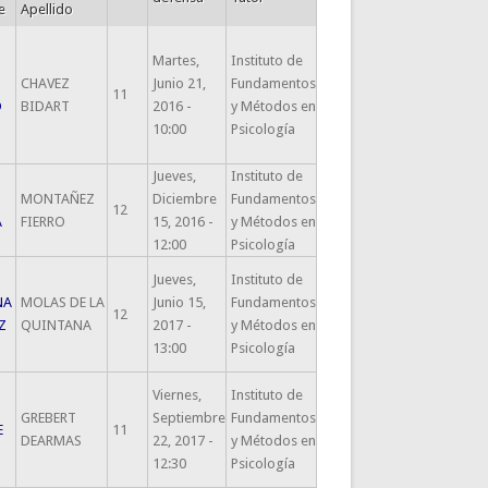
e
Apellido
Martes,
Instituto de
CHAVEZ
Junio 21,
Fundamentos
11
O
BIDART
2016 -
y Métodos en
10:00
Psicología
Jueves,
Instituto de
MONTAÑEZ
Diciembre
Fundamentos
12
A
FIERRO
15, 2016 -
y Métodos en
12:00
Psicología
Jueves,
Instituto de
NA
MOLAS DE LA
Junio 15,
Fundamentos
12
Z
QUINTANA
2017 -
y Métodos en
13:00
Psicología
Viernes,
Instituto de
GREBERT
Septiembre
Fundamentos
E
11
DEARMAS
22, 2017 -
y Métodos en
12:30
Psicología