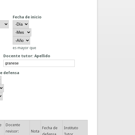
Fecha de inicio
Fecha de inicio
Día
Mes
Año
es mayor que
Docente tutor: Apellido
de defensa
e defensa
e
Docente
Fecha de
Instituto
revisor:
Nota
defensa
Tutor