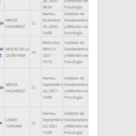
L
28, 2020 -
y Métodos en
08:00
Psicología
Martes,
Instituto de
MASSE
Diciembre
Fundamentos
IA
12
FAGUNDEZ
29, 2020 -
y Métodos en
14:00
Psicología
Miércoles,
Instituto de
NA
MOLAS DE LA
Abril 21,
Fundamentos
10
Z
QUINTANA
2021 -
y Métodos en
15:15
Psicología
Viernes,
Instituto de
MASSE
Septiembre
Fundamentos
IA
12
FAGUNDEZ
24, 2021 -
y Métodos en
14:00
Psicología
Viernes,
Instituto de
LAINO
Septiembre
Fundamentos
A
12
TOPHAM
24, 2021 -
y Métodos en
15:00
Psicología