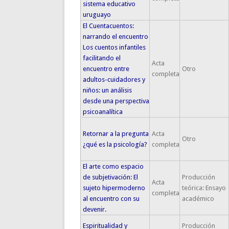
sistema educativo
uruguayo
El Cuentacuentos:
narrando el encuentro
Los cuentos infantiles
facilitando el
Acta
encuentro entre
Otro
completa
adultos-cuidadores y
niños: un análisis
desde una perspectiva
psicoanalítica
Retornar a la pregunta
Acta
Otro
¿qué es la psicología?
completa
El arte como espacio
de subjetivación: El
Producción
Acta
sujeto hipermoderno
teórica: Ensayo
completa
al encuentro con su
académico
devenir.
Espiritualidad y
Producción