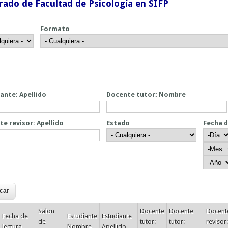
rado de Facultad de Psicología en SIFP
Formato
ante: Apellido
Docente tutor: Nombre
e revisor: Apellido
Estado
Fecha 
Fecha d
Día
Mes
Año
Salon
Docente
Docente
Docent
Fecha de
Estudiante
Estudiante
de
tutor:
tutor:
revisor:
lectura
Nombre
Apellido