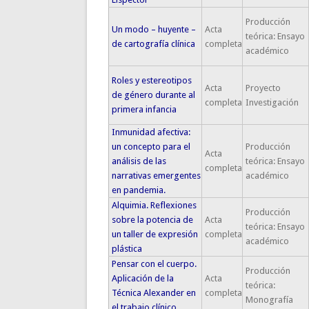
Producción
Un modo – huyente –
Acta
teórica: Ensayo
de cartografía clínica
completa
académico
Roles y estereotipos
Acta
Proyecto
de género durante al
completa
Investigación
primera infancia
Inmunidad afectiva:
un concepto para el
Producción
Acta
análisis de las
teórica: Ensayo
completa
narrativas emergentes
académico
en pandemia.
Alquimia. Reflexiones
Producción
sobre la potencia de
Acta
teórica: Ensayo
un taller de expresión
completa
académico
plástica
Pensar con el cuerpo.
Producción
Aplicación de la
Acta
teórica:
Técnica Alexander en
completa
Monografía
el trabajo clínico