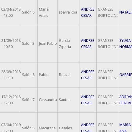
03/04/2018
Mariel
ANDRES
GRANESE
Salón 6
Ibarra Roa
NATALI
- 13:00
Anais
CESAR
BORTOLINI
21/09/2018
García
ANDRES
GRANESE
SYLVIA
Salón 3
Juan Pablo
- 10:30
Zipitría
CESAR
BORTOLINI
NORM
28/09/2018
ANDRES
GRANESE
Salón 6
Pablo
Bouza
GABRIE
- 11:30
CESAR
BORTOLINI
17/12/2018
ANDRES
GRANESE
ADRIA
Salón 7
Cassandra
Santos
- 12:00
CESAR
BORTOLINI
BEATRI
03/04/2019
ANDRES
GRANESE
MARIA
Salón 8
Macarena
Casales
- 12:00
CESAR
BORTOLINI
ANA