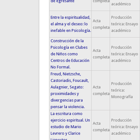
de egresante
completa
académico
Entre la espiritualidad,
Producción
Acta
el alma y el deseo: lo
teórica: Ensayo
completa
inefable en Psicología.
académico
Construcción de la
Psicología en Clubes
Producción
Acta
de Niños como
teórica: Ensayo
completa
Centros de Educación
académico
No Formal.
Freud, Nietzsche,
Castoriadis, Foucault,
Producción
Aulagnier, Segato:
Acta
teórica:
proximidades y
completa
Monografía
divergencias para
pensar la violencia.
La escritura como
ejercicio espiritual. Un
Producción
Acta
estudio de Mario
teórica: Ensayo
completa
Levrero y Clarice
académico
Lispector