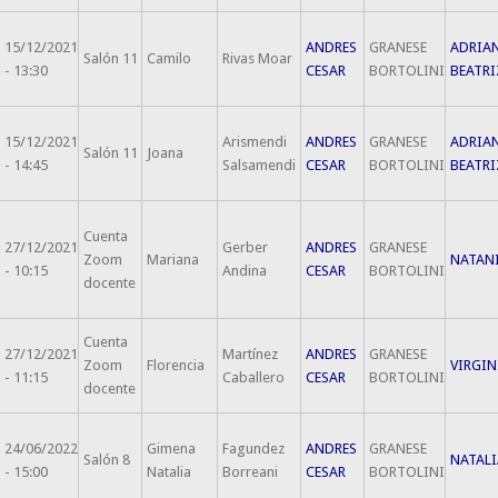
15/12/2021
ANDRES
GRANESE
ADRIA
Salón 11
Camilo
Rivas Moar
- 13:30
CESAR
BORTOLINI
BEATRI
15/12/2021
Arismendi
ANDRES
GRANESE
ADRIA
Salón 11
Joana
- 14:45
Salsamendi
CESAR
BORTOLINI
BEATRI
Cuenta
27/12/2021
Gerber
ANDRES
GRANESE
Zoom
Mariana
NATAN
- 10:15
Andina
CESAR
BORTOLINI
docente
Cuenta
27/12/2021
Martínez
ANDRES
GRANESE
Zoom
Florencia
VIRGIN
- 11:15
Caballero
CESAR
BORTOLINI
docente
24/06/2022
Gimena
Fagundez
ANDRES
GRANESE
Salón 8
NATALI
- 15:00
Natalia
Borreani
CESAR
BORTOLINI