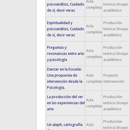
Acta
psicoanálisis, Cuidado
teórica: Ensayo
completa
de sí, decir veraz
académico
Espiritualidad y
Producción
Acta
psicoanálisis, Cuidado
teórica: Ensayo
completa
de sí, decir veraz
académico
Preguntas y
Producción
Acta
resonancias entre arte
teórica: Ensayo
completa
y psicología
académico
Danzar en la Escuela:
Una propuesta de
Acta
Proyecto
intervención desde la
completa
Intervención
Psicología.
La producción del ser
Producción
Acta
en las experiencias del
teórica: Ensayo
completa
arte
académico
Producción
Un aleph, cartografía
Acta
teórica: Ensayo