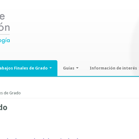
abajos Finales de Grado
Guías
Información de interés
ajos Finales de Grado
Guías de seminarios optativos
Información sobre SPAM y
Phising
les de Grado
Guías prácticas o proyectos
Guías UCO
do