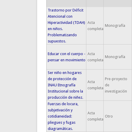
Trastorno por Déficit
Atencional con
Hiperactividad (TDAH)
Acta
Monografía
en niños.
completa
Problematizando
supuestos.
Educar con el cuerpo -
Acta
Monografía
pensar en movimiento
completa
Ser niño en hogares
de protección de
Pre-proyecto
Acta
INAU Etnografía
de
completa
Institucional sobre la
investigación
producción de niñez.
Fuerzas de locura,
subjetivación y
Acta
cotidianeidad:
Otro
completa
pliegues y fugas
diagramáticas.