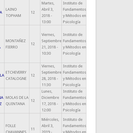
Martes,
Instituto de
LAINO
Abril 3,
Fundamentos
A
12
TOPHAM
2018 -
y Métodos en
13:00
Psicología
Viernes,
Instituto de
MONTAÑEZ
Septiembre
Fundamentos
12
A
FIERRO
21, 2018 -
y Métodos en
10:30
Psicología
Viernes,
Instituto de
ETCHEVERRY
Septiembre
Fundamentos
LA
12
CATALOGNE
28, 2018 -
y Métodos en
11:30
Psicología
Lunes,
Instituto de
NA
MOLAS DE LA
Diciembre
Fundamentos
12
Z
QUINTANA
17, 2018 -
y Métodos en
12:00
Psicología
Miércoles,
Instituto de
FOLLE
Abril 3,
Fundamentos
11
CHAVANNES
2019 -
y Métodos en