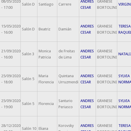
08/05/2020
ANDRES
GRANESE
Salón D
Santiago
Carrere
VIRGIN
- 17:00
CESAR
BORTOLINI
15/05/2020
ANDRES
GRANESE
TERESA
Salón D
Beatriz
Damián
- 16:00
CESAR
BORTOLINI
RAQUE
21/09/2020
Monica
de Freitas
ANDRES
GRANESE
Salón 3
NATALI
- 16:00
Patricia
de Lima
CESAR
BORTOLINI
25/09/2020
Maria
Quintana
ANDRES
GRANESE
SYLVIA
Salón 5
- 18:00
Florencia
Urruzmendi
CESAR
BORTOLINI
NORM
25/09/2020
Santurio
ANDRES
GRANESE
SYLVIA
Salón 5
Florencia
- 19:00
Periasco
CESAR
BORTOLINI
NORM
28/12/2020
Korovsky
ANDRES
GRANESE
TERESA
Salón 10
Eliana