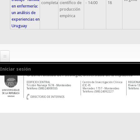
completa
científico de
- 14:00
18
en enfermería:
producción
un análisis de
empírica
experiencias en
Uruguay
Iniciar sesión
© 2010 Facultad de Psicología, Universidad de la República
EDIFICIO CENTRAL
Centro de Investigación Clínica
REGIONA
Tristán Narvaja 1674 - Montevideo
(CIC-P)
Rivera 13
Teléfono: (598) 24008555
Mercedes 1737 - Montevideo
Teléfono:
Teléfono: (598) 24092227
DIRECTORIO DE INTERNOS