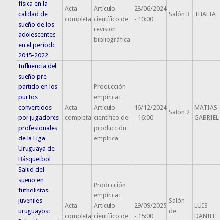
física en la
Acta
Artículo
28/06/2024
calidad de
Salón 3
THALIA
completa
científico de
- 10:00
sueño de los
revisión
adolescentes
bibliográfica
en el período
2015-2022
Influencia del
sueño pre-
partido en los
Producción
puntos
empírica:
convertidos
Acta
Artículo
16/12/2024
MATIAS
Salón 2
por jugadores
completa
científico de
- 16:00
GABRIEL
profesionales
producción
de la Liga
empírica
Uruguaya de
Básquetbol
Salud del
sueño en
Producción
futbolistas
empírica:
juveniles
Salón
Acta
Artículo
29/09/2025
LUIS
uruguayos:
de
completa
científico de
- 15:00
DANIEL