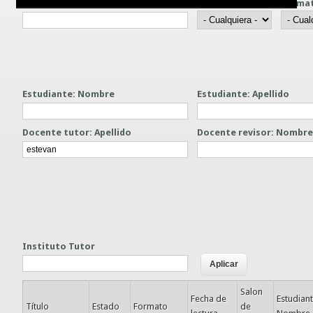
Título
Nivel
Forma
Guías prácticas o proyectos
Información sobre SPAM y Phising
Guías UCO
Estudiante: Nombre
Estudiante: Apellido
Docente tutor: Apellido
Docente revisor: Nombr
Instituto Tutor
Salon
Fecha de
Estudian
Título
Estado
Formato
de