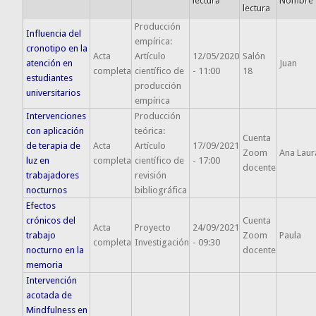
lectura
Nombre
lectura
Producción
Influencia del
empírica:
cronotipo en la
Acta
Artículo
12/05/2020
Salón
atención en
Juan
completa
científico de
- 11:00
18
estudiantes
producción
universitarios
empírica
Intervenciones
Producción
con aplicación
teórica:
Cuenta
de terapia de
Acta
Artículo
17/09/2021
Zoom
Ana Laur
luz en
completa
científico de
- 17:00
docente
trabajadores
revisión
nocturnos
bibliográfica
Efectos
crónicos del
Cuenta
Acta
Proyecto
24/09/2021
trabajo
Zoom
Paula
completa
Investigación
- 09:30
nocturno en la
docente
memoria
Intervención
acotada de
Mindfulness en