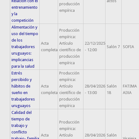
Relación con el
actos
producción
entrenamiento
empírica
y la
competición
Alimentación y
Producción
uso del tiempo
empírica:
de los
Acta
Artículo
22/12/2025
trabajadores
Salón 7
SOFIA
completa
científico de
- 12:00
uruguayos:
producción
implicancias
empírica
para la salud
Estrés
Producción
percibido y
empírica:
hábitos de
Acta
Artículo
28/04/2026
Salón
FATIMA
sueño en
completa
científico de
- 13:00
18
AIXA
trabajadores
producción
uruguayos
empírica
Calidad del
tiempo de
Producción
trabajo y
empírica:
conflicto
Acta
Artículo
28/04/2026
Salón
trabajo- familia
Virginia