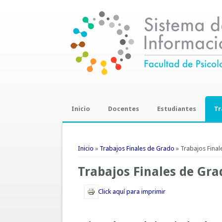
Inicio
Docentes
Estudiantes
Tr
Trab
Se encuentra usted aquí
Inicio
»
Trabajos Finales de Grado
» Trabajos Fina
Trabajos Finales de Gra
Click aquí para imprimir