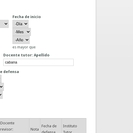
Fecha de inicio
Fecha de inicio
Día
Mes
Año
es mayor que
Docente tutor: Apellido
de defensa
e defensa
Docente
Fecha de
Instituto
revisor:
Nota
defensa
Tutor