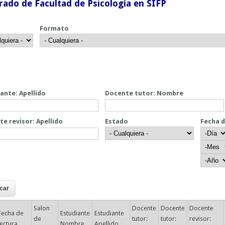
rado de Facultad de Psicología en SIFP
Formato
ante: Apellido
Docente tutor: Nombre
e revisor: Apellido
Estado
Fecha 
Fecha d
Día
Mes
Año
Salon
Docente
Docente
Docente
Fecha de
Estudiante
Estudiante
de
tutor:
tutor:
revisor:
lectura
Nombre
Apellido