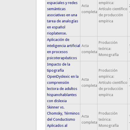
espaciales y redes
empírica:
Acta
semánticas
Artículo científico
completa
asociativas en una
de producción
tarea de analogías
empírica
en español
rioplatense.
Aplicación de
Producción
inteligencia artificial
Acta
teórica:
en procesos
completa
Monografía
psicoterapéuticos
Impacto de la
tipografía
Producción
OpenDyslexic en la
empírica:
Acta
comprensión
Artículo científico
completa
lectora de adultos
de producción
hispanohablantes
empírica
con dislexia
Skinner vs.
Chomsky, Términos
Producción
Acta
del Conductismo
teórica:
completa
Aplicados al
Monografía