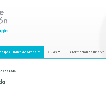
abajos Finales de Grado
Guías
Información de interés
ajos Finales de Grado
Guías de seminarios optativos
Información sobre SPAM y
Phising
les de Grado
Guías prácticas o proyectos
Guías UCO
do