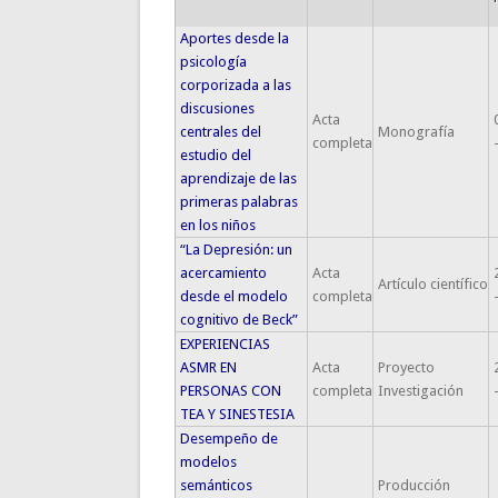
Aportes desde la
psicología
corporizada a las
discusiones
Acta
centrales del
Monografía
completa
estudio del
aprendizaje de las
primeras palabras
en los niños
“La Depresión: un
acercamiento
Acta
Artículo científico
desde el modelo
completa
cognitivo de Beck”
EXPERIENCIAS
ASMR EN
Acta
Proyecto
PERSONAS CON
completa
Investigación
TEA Y SINESTESIA
Desempeño de
modelos
semánticos
Producción