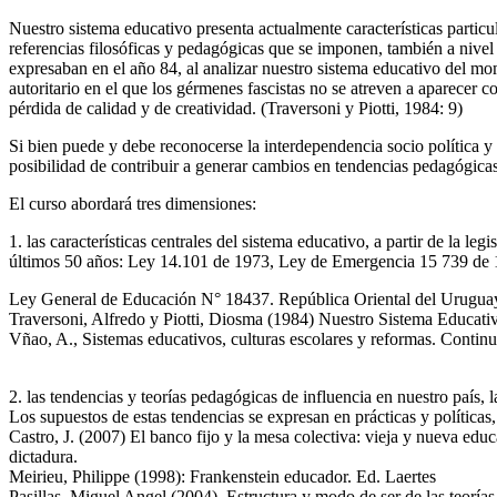
Nuestro sistema educativo presenta actualmente características particul
referencias filosóficas y pedagógicas que se imponen, también a nivel m
expresaban en el año 84, al analizar nuestro sistema educativo del mo
autoritario en el que los gérmenes fascistas no se atreven a aparecer c
pérdida de calidad y de creatividad. (Traversoni y Piotti, 1984: 9)
Si bien puede y debe reconocerse la interdependencia socio política y
posibilidad de contribuir a generar cambios en tendencias pedagógicas 
El curso abordará tres dimensiones:
1. las características centrales del sistema educativo, a partir de la l
últimos 50 años: Ley 14.101 de 1973, Ley de Emergencia 15 739 de 1
Ley General de Educación N° 18437. República Oriental del Uruguay
Traversoni, Alfredo y Piotti, Diosma (1984) Nuestro Sistema Educati
Vñao, A., Sistemas educativos, culturas escolares y reformas. Conti
2. las tendencias y teorías pedagógicas de influencia en nuestro país, l
Los supuestos de estas tendencias se expresan en prácticas y políticas,
Castro, J. (2007) El banco fijo y la mesa colectiva: vieja y nueva ed
dictadura.
Meirieu, Philippe (1998): Frankenstein educador. Ed. Laertes
Pasillas, Miguel Angel (2004). Estructura y modo de ser de las teorí