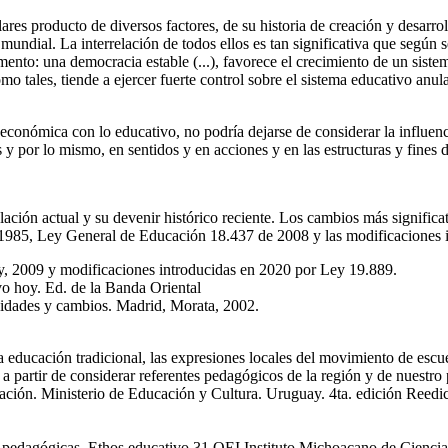
ares producto de diversos factores, de su historia de creación y desarrol
undial. La interrelación de todos ellos es tan significativa que según se
mento: una democracia estable (...), favorece el crecimiento de un sis
omo tales, tiende a ejercer fuerte control sobre el sistema educativo anul
 económica con lo educativo, no podría dejarse de considerar la influe
y por lo mismo, en sentidos y en acciones y en las estructuras y fines d
egislación actual y su devenir histórico reciente. Los cambios más signifi
985, Ley General de Educación 18.437 de 2008 y las modificaciones in
, 2009 y modificaciones introducidas en 2020 por Ley 19.889.
vo hoy. Ed. de la Banda Oriental
nuidades y cambios. Madrid, Morata, 2002.
a educación tradicional, las expresiones locales del movimiento de escuela
 a partir de considerar referentes pedagógicos de la región y de nuestro 
ucación. Ministerio de Educación y Cultura. Uruguay. 4ta. edición Reed
as pedagógicas. Ethos educativo 31 OEI Instituto Michoacano de Cienci