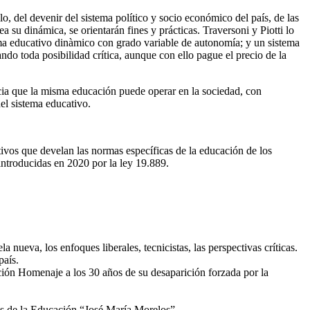
lo, del devenir del sistema político y socio económico del país, de las
a su dinámica, se orientarán fines y prácticas. Traversoni y Piotti lo
tema educativo dinàmico con grado variable de autonomía; y un sistema
ando toda posibilidad crítica, aunque con ello pague el precio de la
ncia que la misma educación puede operar en la sociedad, con
el sistema educativo.
cativos que develan las normas específicas de la educación de los
troducidas en 2020 por la ley 19.889.
 nueva, los enfoques liberales, tecnicistas, las perspectivas críticas.
país.
ición Homenaje a los 30 años de su desaparición forzada por la
as de la Educación “José María Morelos”.