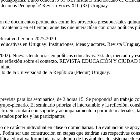
 decimos Pedagogía? Revista Voces XIII (33) Uruguay
cación de documentos pertinentes como los proyectos presupuestales quin
 mantenido en el tiempo, aquellas que interactúan con otras políticas pú
Educativo Periodo 2025-2029
as educativas en Uruguay: Instituciones, ideas y actores. Revista Urug
2). Nuevas tendencias en políticas educativas. Estado, mercado y esc
a: una reflexión sobre el contexto. REVISTA EDUCACIÓN Y CIUDAD No. 
nline
e la Universidad de la República (Pledur) Uruguay.
 prevista para los seminarios, de 2 horas 15. Se propondrá un trabajo c
upo-plenario. El seminario prioriza el intercambio y la reflexión, consi
ntro. Se contará con soporte y acompañamiento a partir de materiales, 
tados por los y las participantes
 de carácter individual en clase o domiciliarias. La evaluación se apoya
 Podrá ser una construcción en etapas que tendrán sus respectivas consi
ítica educativa formulada para alguno de los ámbitos del sistema educat