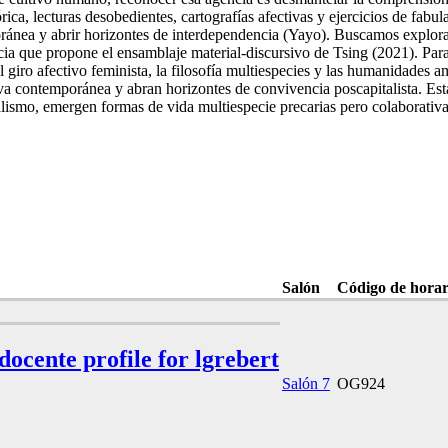
, lecturas desobedientes, cartografías afectivas y ejercicios de fabulac
oránea y abrir horizontes de interdependencia (Yayo). Buscamos explorar
a que propone el ensamblaje material-discursivo de Tsing (2021). Para 
el giro afectivo feminista, la filosofía multiespecies y las humanidades
a contemporánea y abran horizontes de convivencia poscapitalista. Esta
alismo, emergen formas de vida multiespecie precarias pero colaborati
Salón
Código de horar
 docente profile for lgrebert
Salón 7
OG924