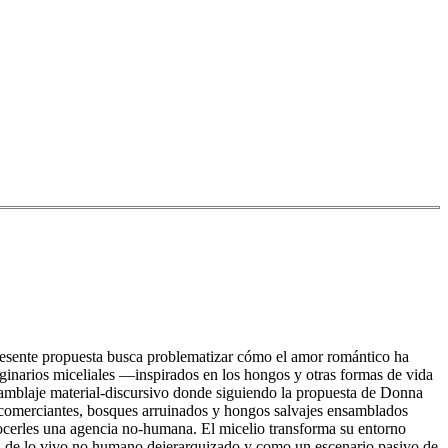
 presente propuesta busca problematizar cómo el amor romántico ha
ginarios miceliales —inspirados en los hongos y otras formas de vida
mblaje material-discursivo donde siguiendo la propuesta de Donna
, comerciantes, bosques arruinados y hongos salvajes ensamblados
ocerles una agencia no-humana. El micelio transforma su entorno
ón de lo vivo no humano dejerarquizado y como un escenario pasivo de