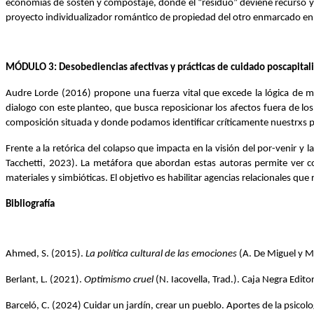
economías de sostén y compostaje, donde el “residuo” deviene recurso y 
proyecto individualizador romántico de propiedad del otro enmarcado en la 
MÓDULO 3: Desobediencias afectivas y prácticas de cuidado poscapitali
Audre Lorde (2016) propone una fuerza vital que excede la lógica de me
dialogo con este planteo, que busca reposicionar los afectos fuera de los 
composición situada y donde podamos identificar críticamente nuestrxs p
Frente a la retórica del colapso que impacta en la visión del por-venir 
Tacchetti, 2023). La metáfora que abordan estas autoras permite ver c
materiales y simbióticas. El objetivo es habilitar agencias relacionales q
Bibliografía
Ahmed, S. (2015). 
La política cultural de las emociones
 (A. De Miguel y M
Berlant, L. (2021). 
Optimismo cruel
 (N. Iacovella, Trad.). Caja Negra Edit
Barceló, C. (2024) Cuidar un jardín, crear un pueblo. Aportes de la psicolog