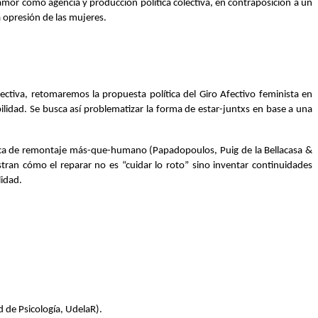
or como agencia y producción política colectiva, en contraposición a un 
a opresión de las mujeres. 
tiva, retomaremos la propuesta política del Giro Afectivo feminista en 
bilidad. Se busca así problematizar la forma de estar-juntxs en base a una 
áctica de remontaje más-que-humano (Papadopoulos, Puig de la Bellacasa & 
an cómo el reparar no es “cuidar lo roto” sino inventar continuidades 
idad. 
d de Psicología, UdelaR). 