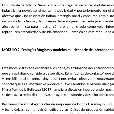
El punto de partida del Seminario es interrogar la sustancialidad del am
industrial: la novela sentimental, la publicidad y posteriormente  en el
afectivo que vincula elección íntima, prestigio social y consumo. Esta hist
invisibiliza la violencia y  la opresión de las mujeres mediante práctica
afectivo feminista para mostrar cómo el amor circula como valor inter
reproducen precariedad y deuda emocional. También en este módulo se abo
MÓDULO 2: Ecologías fúngicas y modelos multiespecie de interdepend
Este módulo traslada el debate a los paisajes arruinados del Antropoce
que el capitalismo considera desperdicio. Estas “zonas de contacto” que d
y sensibilidad al entorno. Tsing (2021) nos invita a observar el 
matsutake
soporte que es el 
matsutake 
produce nuevos sentidos al hacerlo dialoga
María Puig de la Bellacasa (2017) amplía la discusión incorporando 
“matt
se desplaza a redes distributivas de agarre, desborde y desecho conectan
Buscamos hacer dialogar la idea de simpoiesis de Donna Haraway (2003
y tecnológicas, con la revisión crítica de las lógicas de producción subj