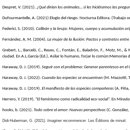
Despret, V. (2021). 
¿Qué dirían los animales… si les hiciéramos las pregu
Dufourmantelle, A. (2021) Elogio del riesgo. Nocturna Editora. (Trabajo o
Federici, S. (2010). 
Calibán y la bruja: Mujeres, cuerpo y acumulación ori
Fernández, A. M. (2004). 
La mujer de la ilusión: Pactos y contratos ent
Grebert, L., Barceló, C., Reyes, C., Fontán, E., Baladrón, F., Motz, M.,
ciudad. En A.L.García (Ed.), Asilar lo humano, forjar lo común:Memorias 
Haraway, D. J. (2019). 
Seguir con el problema: Generar parentesco en el
Haraway, D. J. (2022). 
Cuando las especies se encuentran
 (M. Mazzotti, T
Haraway, D. J. (2019). 
El manifiesto de las especies compañeras
 (A. Piña
Herrero, Y. (2019). “El feminismo como radicalidad eco-social”. En 
Miradas
hooks, b. (2021). 
Todo sobre el amor: Nuevas perspectivas
 (C. González,
Didi-Huberman, G. (2021). 
Imaginer recommencer
. Les Éditions de minuit.