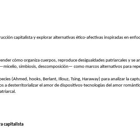
ción capitalista y explorar alternativas ético-afectivas inspiradas en enfoq
r cómo organiza cuerpos, reproduce desigualdades patriarcales y se articul
micelio, simbiosis, descomposición— como marcos alternativos para repensa
especies (Ahmed, hooks, Berlant, Illouz, Tsing, Haraway) para analizar la ca
 a desterritorializar el amor de dispositivos-tecnologías del amor romántic
riarcal. 
 capitalista