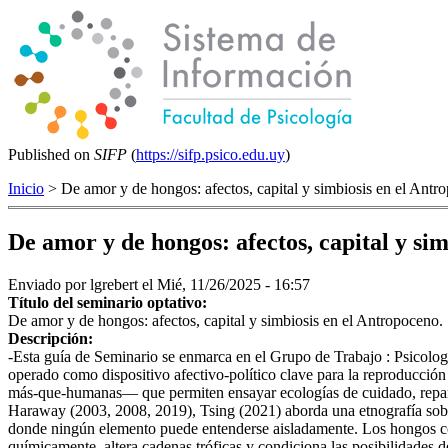
Published on
SIFP
(
https://sifp.psico.edu.uy
)
Inicio
> De amor y de hongos: afectos, capital y simbiosis en el Antr
De amor y de hongos: afectos, capital y si
Enviado por
lgrebert
el Mié, 11/26/2025 - 16:57
Título del seminario optativo:
De amor y de hongos: afectos, capital y simbiosis en el Antropoceno.
Descripción:
-Esta guía de Seminario se enmarca en el Grupo de Trabajo : Psicolog
operado como dispositivo afectivo-político clave para la reproducció
más-que-humanas— que permiten ensayar ecologías de cuidado, repara
Haraway (2003, 2008, 2019), Tsing (2021) aborda una etnografía sobre
donde ningún elemento puede entenderse aisladamente. Los hongos co-
químicamente, altera cadenas tróficas y condiciona las posibilidades