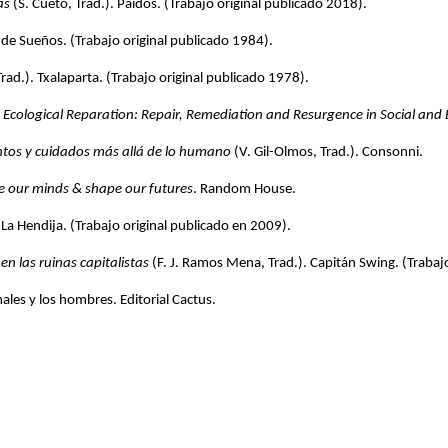
as
 (S. Cueto, Trad.). Paidós. (Trabajo original publicado 2018).
s de Sueños. (Trabajo original publicado 1984).
Trad.). Txalaparta. (Trabajo original publicado 1978).
 
Ecological Reparation: Repair, Remediation and Resurgence in Social and 
ntos y cuidados más allá de lo humano
 (V. Gil-Olmos, Trad.). Consonni.
e our minds & shape our futures
. Random House.
 La Hendija. (Trabajo original publicado en 2009). 
en las ruinas capitalistas
 (F. J. Ramos Mena, Trad.). Capitán Swing. (Trabaj
les y los hombres. Editorial Cactus.