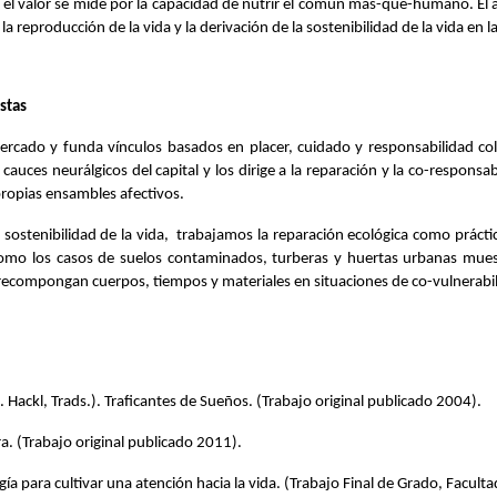
el valor se mide por la capacidad de nutrir el común más-que-humano. El am
reproducción de la vida y la derivación de la sostenibilidad de la vida en l
stas
rcado y funda vínculos basados en placer, cuidado y responsabilidad colec
cauces neurálgicos del capital y los dirige a la reparación y la co-responsa
ropias ensambles afectivos. 
y la sostenibilidad de la vida,  trabajamos la reparación ecológica como pr
omo los casos de suelos contaminados, turberas y huertas urbanas muestr
ue recompongan cuerpos, tiempos y materiales en situaciones de co-vulnerabil
. Hackl, Trads.). Traficantes de Sueños. (Trabajo original publicado 2004).
ora. (Trabajo original publicado 2011).
ía para cultivar una atención hacia la vida. (Trabajo Final de Grado, Faculta