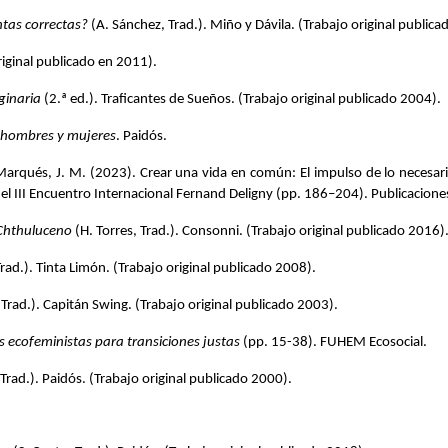
ntas correctas?
 (A. Sánchez, Trad.). Miño y Dávila. (Trabajo original public
riginal publicado en 2011).
ginaria
 (2.ª ed.). Traficantes de Sueños. (Trabajo original publicado 2004).
re hombres y mujeres
. Paidós.
 & Marqués, J. M. (2023). Crear una vida en común: El impulso de lo necesa
del III Encuentro Internacional Fernand Deligny (pp. 186–204). Publicacio
 Chthuluceno
 (H. Torres, Trad.). Consonni. (Trabajo original publicado 2016)
rad.). Tinta Limón. (Trabajo original publicado 2008).
, Trad.). Capitán Swing. (Trabajo original publicado 2003).
 ecofeministas para transiciones justas
 (pp. 15-38). FUHEM Ecosocial.
 Trad.). Paidós. (Trabajo original publicado 2000).