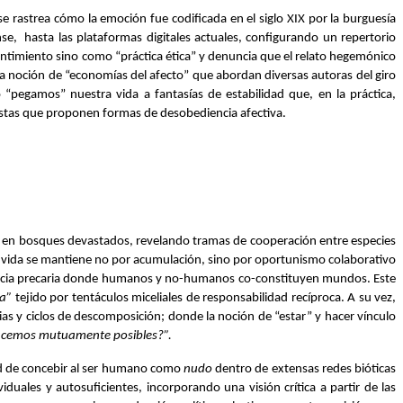
 rastrea cómo la emoción fue codificada en el siglo XIX por la burguesía 
e,  hasta las plataformas digitales actuales, configurando un repertorio 
 sentimiento sino como “práctica ética” y denuncia que el relato hegemónico 
la noción de “economías del afecto” que abordan diversas autoras del giro 
pegamos” nuestra vida a fantasías de estabilidad que, en la práctica, 
istas que proponen formas de desobediencia afectiva.
 en bosques devastados, revelando tramas de cooperación entre especies 
la vida se mantiene no por acumulación, sino por oportunismo colaborativo 
ncia precaria donde humanos y no-humanos co-constituyen mundos. Este 
a”
 tejido por tentáculos miceliales de responsabilidad recíproca. A su vez, 
ias y ciclos de descomposición; donde la noción de “estar” y hacer vínculo 
cemos mutuamente posibles?”.
 de concebir al ser humano como 
nudo
 dentro de extensas redes bióticas 
duales y autosuficientes, incorporando una visión crítica a partir de las 