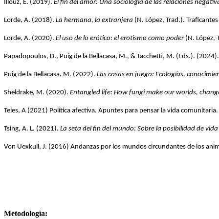
Illouz, E. (2019). 
El fin del amor: Una sociología de las relaciones negativ
Lorde, A. (2018). 
La hermana, la extranjera
 (N. López, Trad.). Traficante
Lorde, A. (2020). 
El uso de lo erótico: el erotismo como poder
 (N. López, 
Papadopoulos, D., Puig de la Bellacasa, M., & Tacchetti, M. (Eds.). (2024).
Puig de la Bellacasa, M. (2022). 
Las cosas en juego: Ecologías, conocimie
Sheldrake, M. (2020). 
Entangled life: How fungi make our worlds, chang
Teles, A (2021) Política afectiva. Apuntes para pensar la vida comunitaria.
Tsing, A. L. (2021). 
La seta del fin del mundo: Sobre la posibilidad de vida 
Von Uexkull, J. (2016) Andanzas por los mundos circundantes de los anima
Metodología: