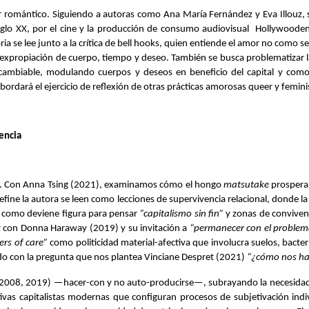
or romántico. Siguiendo a autoras como Ana María Fernández y Eva Illouz, se
 siglo XX, por el cine y la producción de consumo audiovisual  Hollywoodens
oria se lee junto a la crítica de bell hooks, quien entiende el amor no como
s de expropiación de cuerpo, tiempo y deseo. También se busca problematizar 
cambiable, modulando cuerpos y deseos en beneficio del capital y como “
rdará el ejercicio de reflexión de otras prácticas amorosas queer y femin
encia
no. Con Anna Tsing (2021), examinamos cómo el hongo 
matsutake
 prospera
efine la autora se leen como lecciones de supervivencia relacional, donde 
 como deviene figura para pensar 
“capitalismo sin fin”
 y zonas de convive
r con Donna Haraway (2019) y su invitación a 
“permanecer con el problem
ers of care”
 como politicidad material-afectiva que involucra suelos, bacter
do con la pregunta que nos plantea Vinciane Despret (2021) 
“¿cómo nos ha
, 2008, 2019) —hacer-con y no auto-producirse—, subrayando la necesidad
etivas capitalistas modernas que configuran procesos de subjetivación indivi