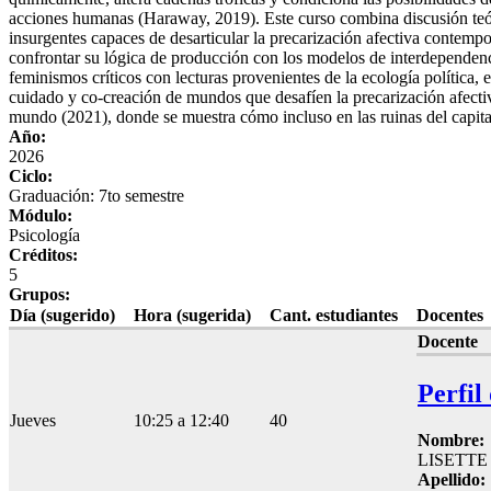
acciones humanas (Haraway, 2019). Este curso combina discusión teórica
insurgentes capaces de desarticular la precarización afectiva contemp
confrontar su lógica de producción con los modelos de interdependenci
feminismos críticos con lecturas provenientes de la ecología política, 
cuidado y co-creación de mundos que desafíen la precarización afectiv
mundo (2021), donde se muestra cómo incluso en las ruinas del capit
Año:
2026
Ciclo:
Graduación: 7to semestre
Módulo:
Psicología
Créditos:
5
Grupos:
Día (sugerido)
Hora (sugerida)
Cant. estudiantes
Docentes
Docente
Perfil
Jueves
10:25 a 12:40
40
Nombre:
LISETTE
Apellido: