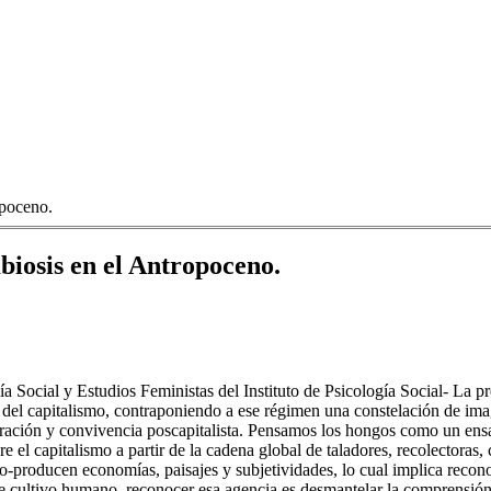
opoceno.
mbiosis en el Antropoceno.
ía Social y Estudios Feministas del Instituto de Psicología Social- La
n del capitalismo, contraponiendo a ese régimen una constelación de ima
ción y convivencia poscapitalista. Pensamos los hongos como un ensa
 el capitalismo a partir de la cadena global de taladores, recolectoras
producen economías, paisajes y subjetividades, lo cual implica recon
 de cultivo humano, reconocer esa agencia es desmantelar la comprensi