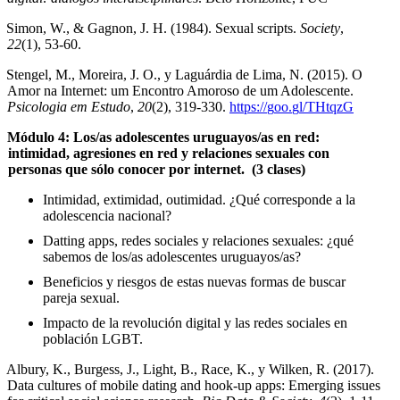
Simon, W., & Gagnon, J. H. (1984). Sexual scripts.
Society
,
22
(1), 53-60.
Stengel, M., Moreira, J. O., y Laguárdia de Lima, N. (2015). O
Amor na Internet: um Encontro Amoroso de um Adolescente.
Psicologia em Estudo
,
20
(2), 319-330.
https://
g
oo.
g
l/THtqzG
Módulo 4: Los/as adolescentes uruguayos/as en red:
intimidad, agresiones en red y relaciones sexuales con
personas que sólo conocer por internet. (3 clases)
Intimidad, extimidad, outimidad. ¿Qué corresponde a la
adolescencia nacional?
Datting apps, redes sociales y relaciones sexuales: ¿qué
sabemos de los/as adolescentes uruguayos/as?
Beneficios y riesgos de estas nuevas formas de buscar
pareja sexual.
Impacto de la revolución digital y las redes sociales en
población LGBT.
Albury, K., Burgess, J., Light, B., Race, K., y Wilken, R. (2017).
Data cultures of mobile dating and hook-up apps: Emerging issues