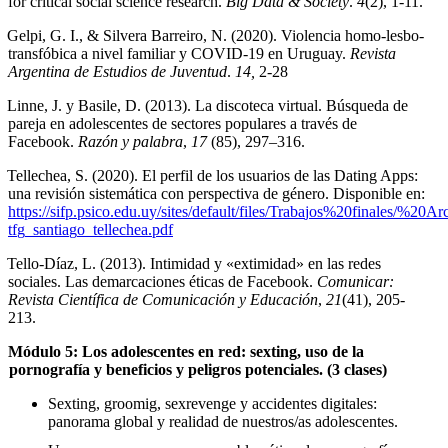
for critical social science research.
Big Data & Society
.
4
(2), 1-11.
Gelpi, G. I., & Silvera Barreiro, N. (2020). Violencia homo-lesbo-
transfóbica a nivel familiar y COVID-19 en Uruguay.
Revista
Argentina de Estudios de Juventud
.
14,
2-28
Linne, J. y Basile, D. (2013). La discoteca virtual. Búsqueda de
pareja en adolescentes de sectores populares a través de
Facebook.
Razón y palabra
,
17
(85), 297–316.
Tellechea, S. (2020). El perfil de los usuarios de las Dating Apps:
una revisión sistemática con perspectiva de género. Disponible en:
https://sifp.psico.edu.u
y
/sites/default/files/Traba
j
os%20finales/%20Arc
tf
g
_santia
g
o_tellechea.pdf
Tello-Díaz, L. (2013). Intimidad y «extimidad» en las redes
sociales. Las demarcaciones éticas de Facebook.
Comunicar:
Revista Científica de Comunicación y Educación
,
21
(41), 205-
213.
Módulo 5: Los adolescentes en red: sexting, uso de la
pornografía y beneficios y peligros potenciales. (3 clases)
Sexting, groomig, sexrevenge y accidentes digitales:
panorama global y realidad de nuestros/as adolescentes.