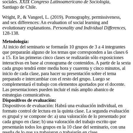
sociales.
XXIX Congreso Latinoamericano de Sociología
,
Santiago de Chile.
Wright, P., & Vangeel, L. (2019). Pornography, permissiveness,
and sex differences: An evaluation of social learning and
evolutionary explanations.
Personality and Individual Differences
,
128-138.
Metodología:
Al inicio del seminario se formarán 10 grupos de 3 a 4 integrantes
que prepararán alguno de los temas que corresponden a las clases 6
a 15. En las primeras cinco clases se realizarán sólo exposiciones
interactivas en base al cronograma de contenidos. A partir de la sexta
cada grupo tendrá entre media hora y cuarenta y cinco minutos, al
inicio de cada clase, para hacer su presentación sobre el tema
preparado e intercambiar con el resto del grupo. Luego se
complementará el trabajo con elementos aportados por el docente.
Las presentaciones pueden incluir el más amplio abanico de
estrategias comunicativas.
Dispositivos de evaluación:
Dispositivos de evaluación: Habrá una evaluación individual, en
formato control de lectura en la quinta clase. La segunda evaluación
es grupal y se compone de: a) una valoración de lo presentado por
cada grupo en clase; b) una valoración del trabajo escrito que
presentarán todos los grupos en la 10 clase del seminario, con una
reseña de lo que ya trabajaron o trabajarán en clase.