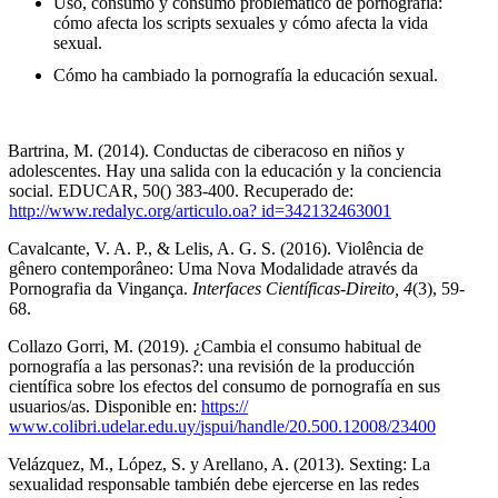
Uso, consumo y consumo problemático de pornografía:
cómo afecta los scripts sexuales y cómo afecta la vida
sexual.
Cómo ha cambiado la pornografía la educación sexual.
Bartrina, M. (2014). Conductas de ciberacoso en niños y
adolescentes. Hay una salida con la educación y la conciencia
social. EDUCAR, 50() 383-400. Recuperado de:
http://www.redal
y
c.or
g
/articulo.oa?
id=342132463001
Cavalcante, V. A. P., & Lelis, A. G. S. (2016). Violência de
gênero contemporâneo: Uma Nova Modalidade através da
Pornografia da Vingança.
Interfaces Científicas-Direito, 4
(3), 59-
68.
Collazo Gorri, M. (2019). ¿Cambia el consumo habitual de
pornografía a las personas?: una revisión de la producción
científica sobre los efectos del consumo de pornografía en sus
usuarios/as. Disponible en:
https://
www.colibri.udelar.edu.uy/
j
spui/handle/20.500.12008/23400
Velázquez, M., López, S. y Arellano, A. (2013). Sexting: La
sexualidad responsable también debe ejercerse en las redes