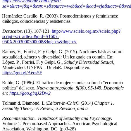
https://www.
g
oo
g
le.com.uy/url?
sa=t&rct=j&
q
=&esrc=s&source=web&cd=&cad=
r
ja&uact=8&v
Hernández Castillo, R. (2003). Posmodernismos y feminismos:
diálogos, coincidencias y resistencias.
Desacatos
, (13), 107-121.
http://www.scielo.or
g
.mx/scielo.php?
script=sci_arttext&pid=S1607-
050X2003000300008&ln
g
=es&tln
g
=es
.
Ramos, V., Forrisi, F. y Gelpi, G. (2015). Nociones básicas sobre
sexualidad, género y diversidad: Un lenguaje en común. En:
López, P., Forrisi, F. y Gelpi, G.
, Salud y Diversidad Sexual,
Montevideo: UNFPA – UdelaR. Disponible en:
https://
g
oo.
g
l/Aeos5F
Rubin, G. (1986
).
El tráfico de mujeres: notas sobre la "economía
política" del sexo
. Nueva antropología, 8(30), 95-145. Disponible
en:
https://
g
oo.
g
l/
q
J2Dw2
Tolman d, Diamond, L (
Editors-in-Chief). (
2014
) Chapter 1.
Sexuality Theory: A Review, a Revision, and a
Recommendation. Handbook of Sexuality and Psychology
.
Volume 1. Person-based Approaches. American Psychological
Association, Washington, DC. (pp3-28)