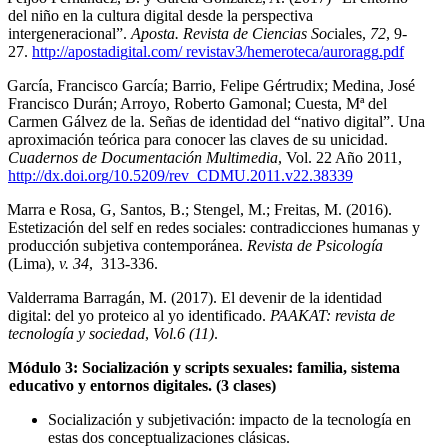
del niño en la cultura digital desde la perspectiva
intergeneracional”.
Aposta. Revista de Ciencias Soc
iales,
72
, 9-
27.
http://apostadi
g
ital.com/
revistav3/hemeroteca/aurora
gg
.pdf
García, Francisco García; Barrio, Felipe Gértrudix; Medina, José
Francisco Durán; Arroyo, Roberto Gamonal; Cuesta, Mª del
Carmen Gálvez de la. Señas de identidad del “nativo digital”. Una
aproximación teórica para conocer las claves de su unicidad.
Cuadernos de Documentación Multimedia
, Vol. 22 Año 2011,
http://dx.doi.or
g
/10.5209/rev_CDMU.2011.v22.38339
Marra e Rosa, G, Santos, B.; Stengel, M.; Freitas, M. (2016).
Estetización del self en redes sociales: contradicciones humanas y
producción subjetiva contemporánea.
Revista de Psicología
(Lima),
v. 34
, 313-336.
Valderrama Barragán, M. (2017). El devenir de la identidad
digital: del yo proteico al yo identificado.
PAAKAT: revista de
tecnología y sociedad
,
Vol.6 (11)
.
Módulo 3: Socialización y scripts sexuales: familia, sistema
educativo y entornos digitales. (3 clases)
Socialización y subjetivación: impacto de la tecnología en
estas dos conceptualizaciones clásicas.