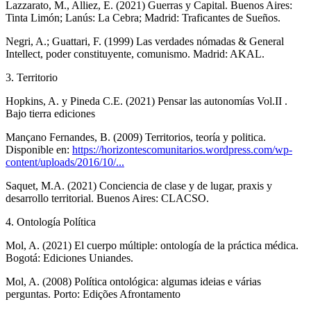
Lazzarato, M., Alliez, E. (2021) Guerras y Capital. Buenos Aires:
Tinta Limón; Lanús: La Cebra; Madrid: Traficantes de Sueños.
Negri, A.; Guattari, F. (1999) Las verdades nómadas & General
Intellect, poder constituyente, comunismo. Madrid: AKAL.
3. Territorio
Hopkins, A. y Pineda C.E. (2021) Pensar las autonomías Vol.II .
Bajo tierra ediciones
Mançano Fernandes, B. (2009) Territorios, teoría y politica.
Disponible en:
https://horizontescomunitarios.wordpress.com/wp-
content/uploads/2016/10/...
Saquet, M.A. (2021) Conciencia de clase y de lugar, praxis y
desarrollo territorial. Buenos Aires: CLACSO.
4. Ontología Política
Mol, A. (2021) El cuerpo múltiple: ontología de la práctica médica.
Bogotá: Ediciones Uniandes.
Mol, A. (2008) Política ontológica: algumas ideias e várias
perguntas. Porto: Edições Afrontamento