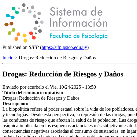
Published on
SIFP
(
https://sifp.psico.edu.uy
)
Inicio
> Drogas: Reducción de Riesgos y Daños
Drogas: Reducción de Riesgos y Daños
Enviado por
ecurbelo
el Vie, 10/24/2025 - 13:50
Título del seminario optativo:
Drogas: Reducción de Riesgos y Daños
Descripción:
La biopolítica refiere al poder estatal sobre la vida de los pobladores,
y tecnologías. Desde esta perspectiva, la represión de las drogas, pu
las conductas de riesgo que afectan la salud de la población. Las droga
psíquica implicada en los esquemas actanciales más subjetivantes de 
consecuencias negativas asociadas al consumo de sustancias, en lugar
refleja la gestión de la vida y la salud de las poblaciones enmarcad