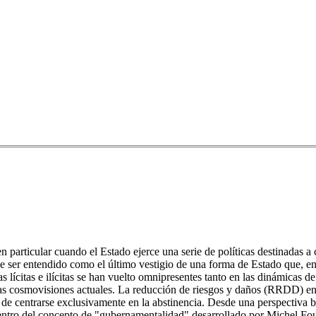
 en particular cuando el Estado ejerce una serie de políticas destinadas 
ede ser entendido como el último vestigio de una forma de Estado que, e
s lícitas e ilícitas se han vuelto omnipresentes tanto en las dinámicas 
las cosmovisiones actuales. La reducción de riesgos y daños (RRDD) en 
 de centrarse exclusivamente en la abstinencia. Desde una perspectiva 
a dentro del concepto de "gubernamentalidad" desarrollado por Michel F