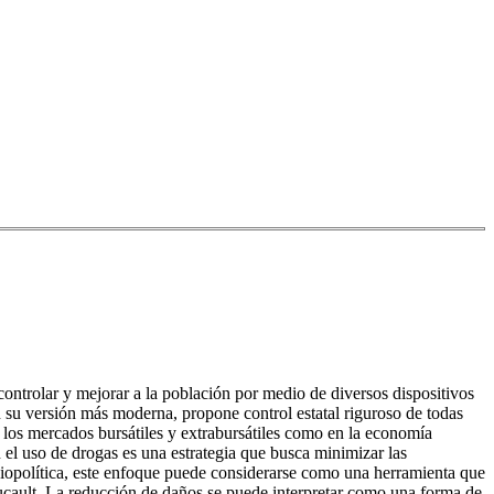
a controlar y mejorar a la población por medio de diversos dispositivos
n su versión más moderna, propone control estatal riguroso de todas
de los mercados bursátiles y extrabursátiles como en la economía
el uso de drogas es una estrategia que busca minimizar las
biopolítica, este enfoque puede considerarse como una herramienta que
oucault. La reducción de daños se puede interpretar como una forma de