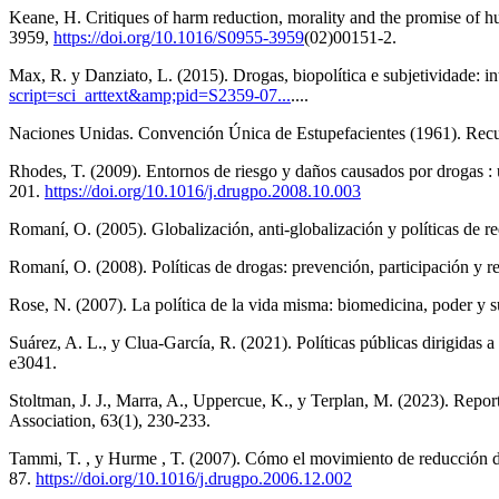
Keane, H. Critiques of harm reduction, morality and the promise of h
3959,
https://doi.org/10.1016/S0955-3959
(02)00151-2.
Max, R. y Danziato, L. (2015). Drogas, biopolítica e subjetividade: in
script=sci_arttext&amp;pid=S2359-07...
....
Naciones Unidas. Convención Única de Estupefacientes (1961). Rec
Rhodes, T. (2009). Entornos de riesgo y daños causados por drogas : u
201.
https://doi.org/10.1016/j.drugpo.2008.10.003
Romaní, O. (2005). Globalización, anti-globalización y políticas de r
Romaní, O. (2008). Políticas de drogas: prevención, participación y r
Rose, N. (2007). La política de la vida misma: biomedicina, poder y su
Suárez, A. L., y Clua-García, R. (2021). Políticas públicas dirigidas
e3041.
Stoltman, J. J., Marra, A., Uppercue, K., y Terplan, M. (2023). Repor
Association, 63(1), 230-233.
Tammi, T. , y Hurme , T. (2007). Cómo el movimiento de reducción de 
87.
https://doi.org/10.1016/j.drugpo.2006.12.002