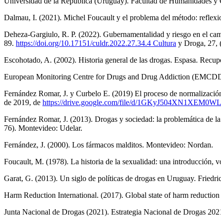
Universidad de la República (Uruguay). Facultad de Humanidades y C
Dalmau, I. (2021). Michel Foucault y el problema del método: reflex
Deheza-Gargiulo, R. P. (2022). Gubernamentalidad y riesgo en el camp
89.
https://doi.org/10.17151/culdr.2022.27.34.4 Cultura
y Droga, 27, 
Escohotado, A. (2002). Historia general de las drogas. Espasa. Recup
European Monitoring Centre for Drugs and Drug Addiction (EMCDDA)
Fernández Romar, J. y Curbelo E. (2019) El proceso de normalización
de 2019, de
https://drive.google.com/file/d/1GKyJ504XN1XEM
Fernández Romar, J. (2013). Drogas y sociedad: la problemática de la r
76). Montevideo: Udelar.
Fernández, J. (2000). Los fármacos malditos. Montevideo: Nordan.
Foucault, M. (1978). La historia de la sexualidad: una introducción
Garat, G. (2013). Un siglo de políticas de drogas en Uruguay. Fried
Harm Reduction International. (2017). Global state of harm reductio
Junta Nacional de Drogas (2021). Estrategia Nacional de Drogas 202