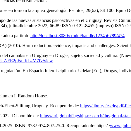
iencias de la Educación.
iones en torno a la arqueo-genealogía. Escritos, 29(62), 84-100. Epub 
o de las nuevas sustancias psicoactivas en el Uruguay. Revista Cultur
(34), julio-diciembre 2022, 66-89 ISSN: 0122-8455 (Impreso) ISSN: 2
erado a partir de
http://localhost:8080//xmlui/handle/123456789/474
 (2010). Harm reduction: evidence, impacts and challenges. Scienti
 del cannabis en Uruguay en Drogas, sujeto, sociedad y cultura. (Nue
0WLUAFE2pFa_KL-M7fv/view
egulación. En Espacio Interdisciplinario. Udelar (Ed.), Drogas, individu
, volumen I. Random House.
rich-Ebert-Stiftung Uruguay. Recuperado de:
https://library.fes.de/pdf-f
n 2022. Disponible en:
https://hri.global/flagship-research/the-global-sta
1-2025. ISBN: 978-9974-897-25-0. Recuperado de: https:/ /
www.gub.uy/