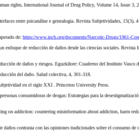
uman rights, International Journal of Drug Policy, Volume 14, Issue 3
terfaces entre psicanálise e genealogia. Revista Subjetividades, 15(3),
uperado de:
https://www.incb.org/documents/Narcotic-Drugs/1961-Con
n enfoque de reducción de daños desde las ciencias sociales. Revista In
educción de daños y riesgos. Eguzkilore: Cuaderno del Instituto Vasco 
educción del daño. Salud colectiva, 4, 301-318.
bjetividad en el siglo XXI . Princeton University Press.
 a personas consumidoras de drogas: Estrategias para la desestigmatizac
ting on addiction: countering misinformation about addiction, harm red
daños contrasta con las opiniones tradicionales sobre el consumo de dr