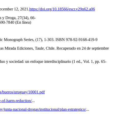
December 12, 2021.
https://doi.org/10.18566/escr.v29n62.a06
a y Droga, 27(34), 66-
590-7840 (En línea)
fic Monograph Series, (17), 1-303. ISBN 978-92-9168-419-9
vas Mirada Ediciones, Taule, Chile. Recuperado en 24 de septiembre
o y sociedad: un enfoque interdisciplinario (1 ed., Vol. 1, pp. 65-
iles/bueros/uruguay/10001.pdf
te-of-harm-reduction/
...
junta-nacional-drogas/institucional/plan-estrategico/
...