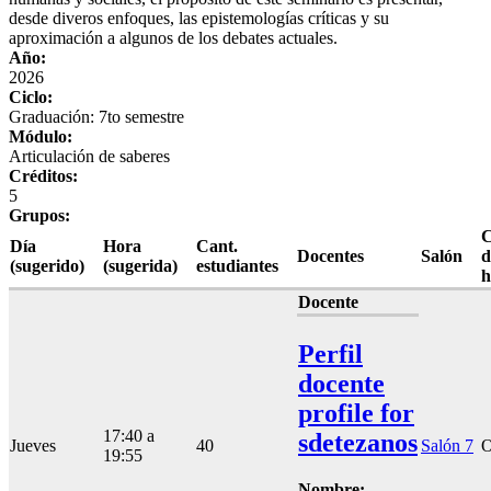
desde diveros enfoques, las epistemologías críticas y su
aproximación a algunos de los debates actuales.
Año:
2026
Ciclo:
Graduación: 7to semestre
Módulo:
Articulación de saberes
Créditos:
5
Grupos:
C
Día
Hora
Cant.
Docentes
Salón
d
(sugerido)
(sugerida)
estudiantes
h
Docente
Perfil
docente
profile for
17:40 a
sdetezanos
Jueves
40
Salón 7
19:55
Nombre: