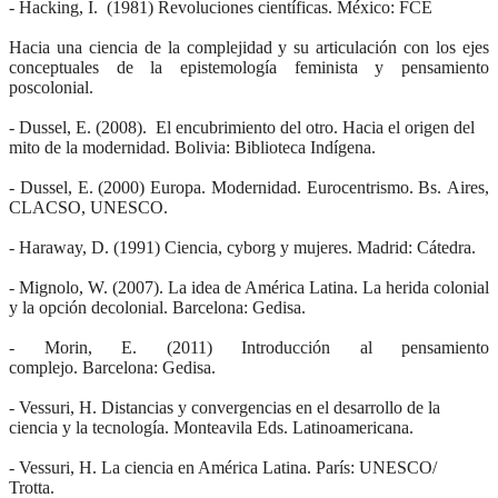
- Hacking, I. (1981)
Revoluciones científicas
. México: FCE
Hacia una ciencia de la complejidad y su articulación con los ejes
conceptuales de la epistemología feminista y pensamiento
poscolonial.
- Dussel, E. (2008).
El encubrimiento del otro. Hacia el origen del
mito de la modernidad
. Bolivia: Biblioteca Indígena.
- Dussel, E. (2000)
Europa. Modernidad. Eurocentrismo. Bs.
Aires,
CLACSO, UNESCO.
- Haraway, D. (1991)
Ciencia, cyborg y mujeres. M
adrid: Cátedra.
- Mignolo, W. (2007).
La idea de América Latina. La herida colonial
y la opción decolonial.
Barcelona: Gedisa.
- Morin, E. (2011)
Introducción al pensamiento
complejo.
Barcelona: Gedisa.
- Vessuri, H.
Distancias y convergencias en el desarrollo de la
ciencia y la tecnología
. Monteavila Eds. Latinoamericana.
- Vessuri, H.
La ciencia en América Latina
.
París: UNESCO/
Trotta.