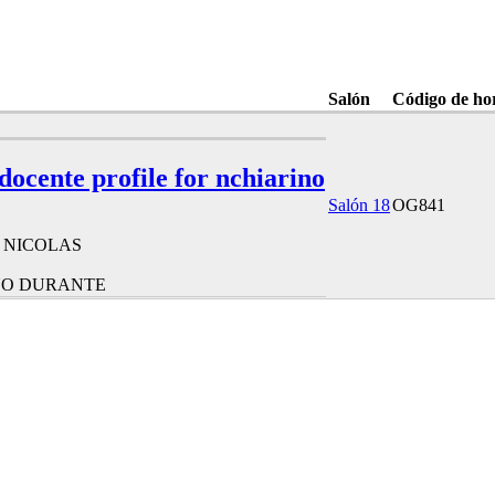
Salón
Código de ho
 docente profile for nchiarino
Salón 18
OG841
 NICOLAS
NO DURANTE