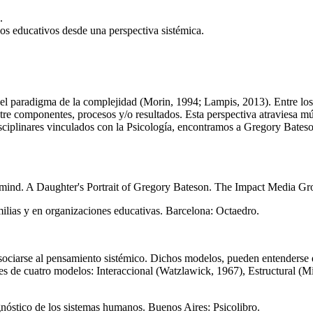
.
nos educativos desde una perspectiva sistémica.
 el paradigma de la complejidad (Morin, 1994; Lampis, 2013). Entre los
 entre componentes, procesos y/o resultados. Esta perspectiva atraviesa m
disciplinares vinculados con la Psicología, encontramos a Gregory Bateso
 mind. A Daughter's Portrait of Gregory Bateson. The Impact Media Gro
milias y en organizaciones educativas. Barcelona: Octaedro.
asociarse al pensamiento sistémico. Dichos modelos, pueden entenderse 
es de cuatro modelos: Interaccional (Watzlawick, 1967), Estructural (
gnóstico de los sistemas humanos. Buenos Aires: Psicolibro.