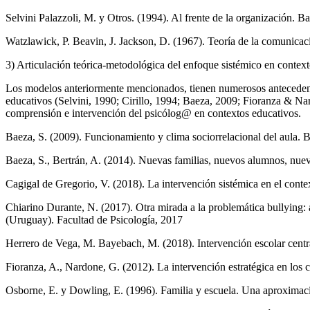
Selvini Palazzoli, M. y Otros. (1994). Al frente de la organización. B
Watzlawick, P. Beavin, J. Jackson, D. (1967). Teoría de la comunica
3) Articulación teórica-metodológica del enfoque sistémico en contex
Los modelos anteriormente mencionados, tienen numerosos antecedentes 
educativos (Selvini, 1990; Cirillo, 1994; Baeza, 2009; Fioranza & Na
comprensión e intervención del psicólog@ en contextos educativos.
Baeza, S. (2009). Funcionamiento y clima sociorrelacional del aula. 
Baeza, S., Bertrán, A. (2014). Nuevas familias, nuevos alumnos, nu
Cagigal de Gregorio, V. (2018). La intervención sistémica en el conte
Chiarino Durante, N. (2017). Otra mirada a la problemática bullying: 
(Uruguay). Facultad de Psicología, 2017
Herrero de Vega, M. Bayebach, M. (2018). Intervención escolar centra
Fioranza, A., Nardone, G. (2012). La intervención estratégica en los 
Osborne, E. y Dowling, E. (1996). Familia y escuela. Una aproximació