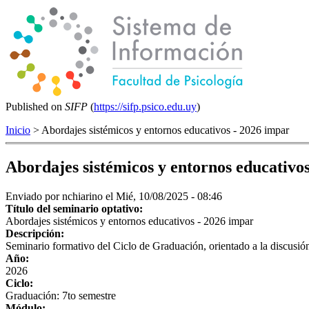
Published on
SIFP
(
https://sifp.psico.edu.uy
)
Inicio
> Abordajes sistémicos y entornos educativos - 2026 impar
Abordajes sistémicos y entornos educativo
Enviado por
nchiarino
el Mié, 10/08/2025 - 08:46
Título del seminario optativo:
Abordajes sistémicos y entornos educativos - 2026 impar
Descripción:
Seminario formativo del Ciclo de Graduación, orientado a la discusión
Año:
2026
Ciclo:
Graduación: 7to semestre
Módulo: