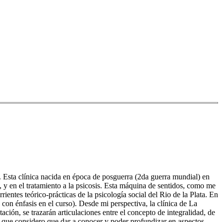
de. Esta clínica nacida en época de posguerra (2da guerra mundial) en
a, y en el tratamiento a la psicosis. Esta máquina de sentidos, como me
rientes teórico-prácticas de la psicología social del Rio de la Plata. En
con énfasis en el curso). Desde mi perspectiva, la clínica de La
ción, se trazarán articulaciones entre el concepto de integralidad, de
s que considero que dar a conocer y poder profundizar en aspectos