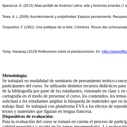
Speranza, G. (2012) Atlas portátil de América Latina: arte y ficciones errantes (
Teles, A. L (2006) Acontecimiento y subjetividad. Espacio pensamiento. Recuper
Tosquelles, F. (1991). Une politique de la folie.
Chimères. Revue des schizoanal
Tsing- Haraway (2019) Reflexiones sobre el plantacionismo. En:
https://edgeeffe
Metodología:
Se trabajará en modalidad de seminario de pensamiento teórico-concept
participantes del curso. Se utilizarán distintos recursos didácticos pa
de la bibliografía por parte de lxs estudiantes, visionado en clase y 
cartografía en el modo de presentar el curso, los contenidos, los temas
solicitará a lsx estudiantes ampliar la búsqueda de materiales que en l
trabajo final. Se trabajará con plataforma EVA a los efectos de reposito
textos y materiales que figuran en lengua francesa.
Dispositivos de evaluación:
Para la evaluación del curso se tomará en cuenta el proceso de partici
calidad expositiva y escrita en las tareas encomendadas. La evaluación a