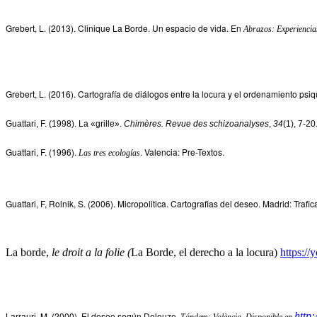
Grebert, L. (2013). Clinique La Borde. Un espacio de vida. En
Abrazos: Experiencias
Grebert, L. (2016). Cartografía de diálogos entre la locura y el ordenamiento ps
Guattari, F. (1998). La «grille».
Chimères. Revue des schizoanalyses
,
34
(1), 7-20
Guattari, F. (1996).
. Valencia: Pre-Textos.
Las tres ecologías
Guattari, F, Rolnik, S. (2006). Micropolitica. Cartografias del deseo. Madrid: Trafi
La borde,
le droit a la folie (
La Borde, el derecho a la locura)
https:
Larrauri, M. (2000). El deseo según Deleuze.
http
Tándem: València. Disponible en