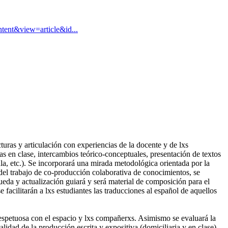
ent&view=article&id...
uras y articulación con experiencias de la docente y de lxs
das en clase, intercambios teórico-conceptuales, presentación de textos
ula, etc.). Se incorporará una mirada metodológica orientada por la
a del trabajo de co-producción colaborativa de conocimientos, se
queda y actualización guiará y será material de composición para el
e facilitarán a lxs estudiantes las traducciones al español de aquellos
 respetuosa con el espacio y lxs compañerxs. Asimismo se evaluará la
alidad de la producción escrita y expositiva (domiciliaria y en clase).