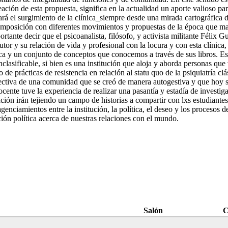
eación de esta propuesta, significa en la actualidad un aporte valioso p
ará el surgimiento de la clínica_siempre desde una mirada cartográfica de
omposición con diferentes movimientos y propuestas de la época que mant
rtante decir que el psicoanalista, filósofo, y activista militante Félix Gu
tor y su relación de vida y profesional con la locura y con esta clínica, 
ica y un conjunto de conceptos que conocemos a través de sus libros. Es
lasificable, si bien es una institución que aloja y aborda personas que 
 de prácticas de resistencia en relación al statu quo de la psiquiatría 
olectiva de una comunidad que se creó de manera autogestiva y que hoy 
ocente tuve la experiencia de realizar una pasantía y estadía de investiga
zación irán tejiendo un campo de historias a compartir con lxs estudiante
nciamientos entre la institución, la política, el deseo y los procesos de 
ción política acerca de nuestras relaciones con el mundo.
Salón
C