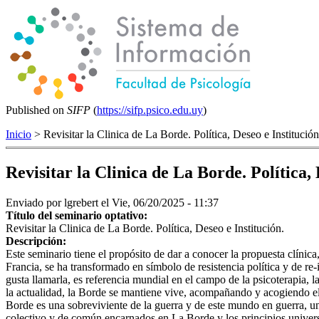
Published on
SIFP
(
https://sifp.psico.edu.uy
)
Inicio
> Revisitar la Clinica de La Borde. Política, Deseo e Institución
Revisitar la Clinica de La Borde. Política, 
Enviado por
lgrebert
el Vie, 06/20/2025 - 11:37
Título del seminario optativo:
Revisitar la Clinica de La Borde. Política, Deseo e Institución.
Descripción:
Este seminario tiene el propósito de dar a conocer la propuesta clínica
Francia, se ha transformado en símbolo de resistencia política y de re-
gusta llamarla, es referencia mundial en el campo de la psicoterapia, la
la actualidad, la Borde se mantiene vive, acompañando y acogiendo el 
Borde es una sobreviviente de la guerra y de este mundo en guerra, un 
colectivo y de común encarnados en La Borde y los principios univers