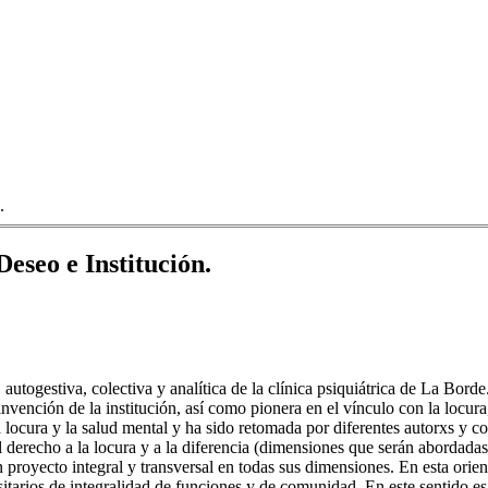
.
Deseo e Institución.
, autogestiva, colectiva y analítica de la clínica psiquiátrica de La Bor
invención de la institución, así como pionera en el vínculo con la locur
 locura y la salud mental y ha sido retomada por diferentes autorxs y cor
derecho a la locura y a la diferencia (dimensiones que serán abordadas 
proyecto integral y transversal en todas sus dimensiones. En esta orienta
itarios de integralidad de funciones y de comunidad. En este sentido e