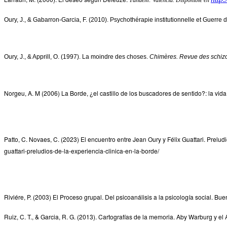
Oury, J., & Gabarron-Garcia, F. (2010). Psychothérapie institutionnelle et Guerre
Oury, J., & Apprill, O. (1997). La moindre des choses.
Chimères. Revue des schiz
Norgeu, A. M (2006) La Borde, ¿el castillo de los buscadores de sentido?: la vida
Patto, C. Novaes, C. (2023) El encuentro entre Jean Oury y Félix Guattari. Prelu
guattari-preludios-de-la-experiencia-clinica-en-la-borde/
Riviére, P. (2003) El Proceso grupal. Del psicoanálisis a la psicología social. Bu
Ruiz, C. T., & Garcia, R. G. (2013). Cartografías de la memoria. Aby Warburg y 