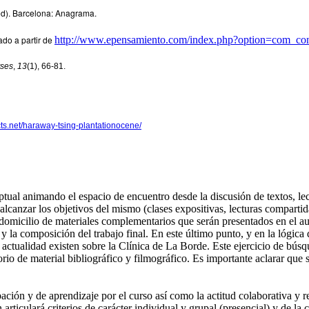
1.ed). Barcelona: Anagrama.
ado a partir de
http://www.epensamiento.com/index.php?option=com_cont
yses
,
13
(1), 66-81.
cts.net/haraway-tsing-plantationocene/
ual animando el espacio de encuentro desde la discusión de textos, lect
ra alcanzar los objetivos del mismo (clases expositivas, lecturas comparti
en domicilio de materiales complementarios que serán presentados en el a
 y la composición del trabajo final. En este último punto, y en la lógic
a actualidad existen sobre la Clínica de La Borde. Este ejercicio de bús
rio de material bibliográfico y filmográfico. Es importante aclarar que s
pación y de aprendizaje por el curso así como la actitud colaborativa y
rticulará criterios de carácter individual y grupal (presencial) y de la c