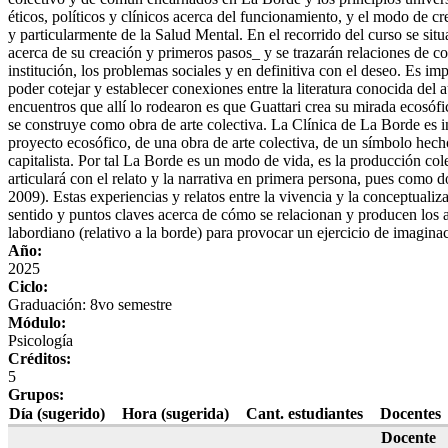
éticos, políticos y clínicos acerca del funcionamiento, y el modo de cr
y particularmente de la Salud Mental. En el recorrido del curso se situ
acerca de su creación y primeros pasos_ y se trazarán relaciones de c
institución, los problemas sociales y en definitiva con el deseo. Es impo
poder cotejar y establecer conexiones entre la literatura conocida del au
encuentros que allí lo rodearon es que Guattari crea su mirada ecosóf
se construye como obra de arte colectiva. La Clínica de La Borde es inc
proyecto ecosófico, de una obra de arte colectiva, de un símbolo hecho
capitalista. Por tal La Borde es un modo de vida, es la producción c
articulará con el relato y la narrativa en primera persona, pues como d
2009). Estas experiencias y relatos entre la vivencia y la conceptuali
sentido y puntos claves acerca de cómo se relacionan y producen los age
labordiano (relativo a la borde) para provocar un ejercicio de imagina
Año:
2025
Ciclo:
Graduación: 8vo semestre
Módulo:
Psicología
Créditos:
5
Grupos:
Día (sugerido)
Hora (sugerida)
Cant. estudiantes
Docentes
Docente