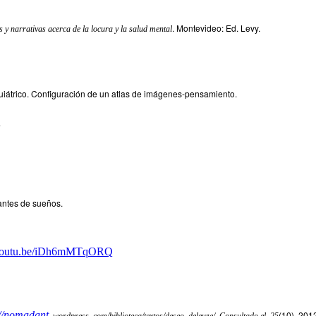
. Montevideo: Ed. Levy.
 y narrativas acerca de la locura y la salud mental
iquiátrico. Configuración de un atlas de imágenes-pensamiento.
.
cantes de sueños.
//youtu.be/iDh6mMTqORQ
://nomadant
,
(10), 201
. wordpress. com/biblioteca/textos/deseo_deleuze/. Consultado el
25