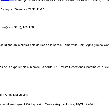
 d'Espagne.
Chimères
,
72
(1), 11-20.
oanalyses
,
31
(1), 163-170.
 cotidiana en la clínica psiquiátrica de la borde. Ramonville-Saint Agne (Haute-Ga
dios de la experiencia clínica de La borde. En Revista Reflexiones Marginales: efl
enos Aires: Nueva visión.
el Atlas Mnemosyne. EGA Expresión Gráfica Arquitectónica, 18(21), 226-235.