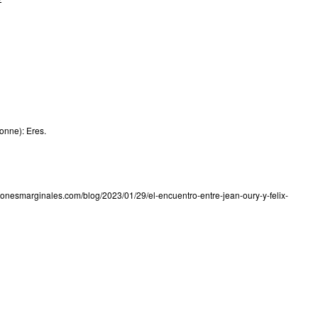
ronne): Eres.
exionesmarginales.com/blog/2023/01/29/el-encuentro-entre-jean-oury-y-felix-