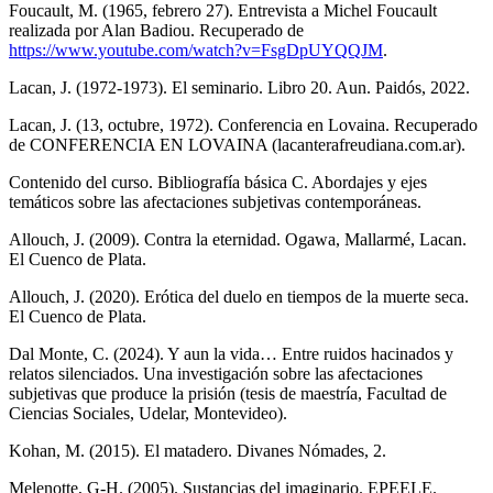
Foucault, M. (1965, febrero 27). Entrevista a Michel Foucault
realizada por Alan Badiou. Recuperado de
https://www.youtube.com/watch?v=FsgDpUYQQJM
.
Lacan, J. (1972-1973). El seminario. Libro 20. Aun. Paidós, 2022.
Lacan, J. (13, octubre, 1972). Conferencia en Lovaina. Recuperado
de CONFERENCIA EN LOVAINA (lacanterafreudiana.com.ar).
Contenido del curso. Bibliografía básica C. Abordajes y ejes
temáticos sobre las afectaciones subjetivas contemporáneas.
Allouch, J. (2009). Contra la eternidad. Ogawa, Mallarmé, Lacan.
El Cuenco de Plata.
Allouch, J. (2020). Erótica del duelo en tiempos de la muerte seca.
El Cuenco de Plata.
Dal Monte, C. (2024). Y aun la vida… Entre ruidos hacinados y
relatos silenciados. Una investigación sobre las afectaciones
subjetivas que produce la prisión (tesis de maestría, Facultad de
Ciencias Sociales, Udelar, Montevideo).
Kohan, M. (2015). El matadero. Divanes Nómades, 2.
Melenotte, G-H. (2005). Sustancias del imaginario. EPEELE.