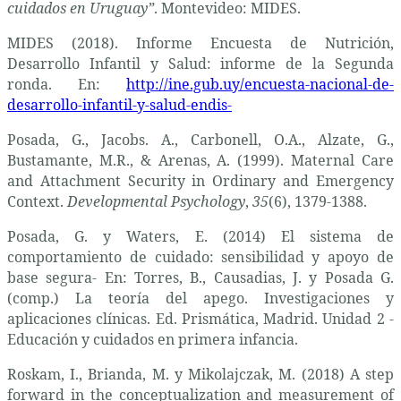
cuidados en Uruguay”
. Montevideo: MIDES.
MIDES (2018). Informe Encuesta de Nutrición,
Desarrollo Infantil y Salud: informe de la Segunda
ronda. En:
http://ine.gub.uy/encuesta-nacional-de-
desarrollo-infantil-y-salud-endis-
Posada, G., Jacobs. A., Carbonell, O.A., Alzate, G.,
Bustamante, M.R., & Arenas, A. (1999). Maternal Care
and Attachment Security in Ordinary and Emergency
Context.
Developmental Psychology
,
35
(6), 1379-1388.
Posada, G. y Waters, E. (2014) El sistema de
comportamiento de cuidado: sensibilidad y apoyo de
base segura- En: Torres, B., Causadias, J. y Posada G.
(comp.) La teoría del apego. Investigaciones y
aplicaciones clínicas. Ed. Prismática, Madrid. Unidad 2 -
Educación y cuidados en primera infancia.
Roskam, I., Brianda, M. y Mikolajczak, M. (2018) A step
forward in the conceptualization and measurement of