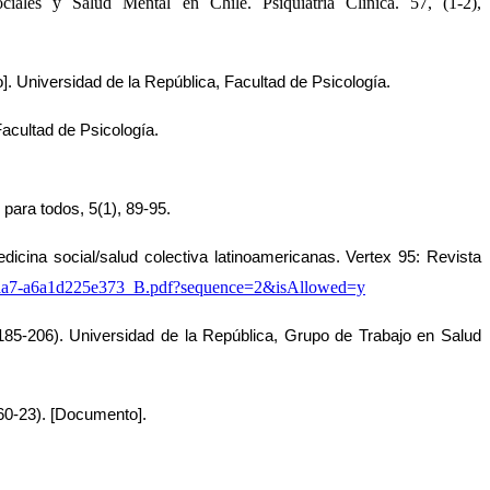
iales y Salud Mental en Chile. Psiquiatría Clínica. 57, (1-2),
 Universidad de la República, Facultad de Psicología.
acultad de Psicología.
 para todos, 5(1), 89-95.
icina social/salud colectiva 
latinoamericanas. Vertex 95: Revista 
7-aaa7-a6a1d225e373_B.pdf?sequence=2&isAllowed=y
-206). Universidad de la República, Grupo de Trabajo en Salud 
60-23). [Documento].