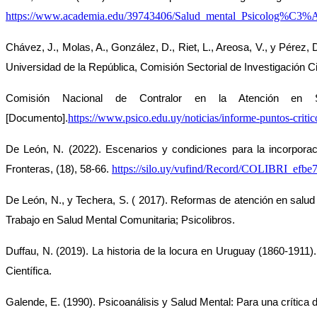
https://www.academia.edu/39743406/Salud_mental_Psicolog%C3
Chávez, J., Molas, A., González, D., Riet, L., Areosa, V., y Pérez, 
Universidad de la República, Comisión Sectorial de Investigación Ci
Comisión Nacional de Contralor en la Atención en S
https://www.psico.edu.uy/noticias/informe-puntos-critic
[Documento].
De León, N. (2022). Escenarios y condiciones para la incorpora
https://silo.uy/vufind/Record/COLIBRI_efb
Fronteras, (18), 58-66. 
De León, N., y Techera, S. ( 2017). Reformas de atención en salud
Trabajo en Salud Mental Comunitaria; Psicolibros.
Duffau, N. (2019). La historia de la locura en Uruguay (1860-1911)
Científica.
Galende, E. (1990). Psicoanálisis y Salud Mental: Para una crítica de