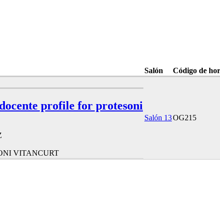
Salón
Código de hor
 docente profile for protesoni
Salón 13
OG215
Z
ONI VITANCURT