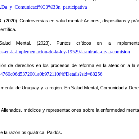
%ADa_y_Comunicaci%C3%B3n_participativa
D. (2020). Controversias 
en salud mental: Actores, dispositivos y pr
entífica.
alud Mental. (2023). Puntos críticos en 
la impleme
os-en-la-implementacion-de-la-ley-
19529-la-mirada-de-la-comision
ción de derechos en los 
procesos de reforma en la atención a la 
e74760c06d5372001a0b972110f4f/Details?sid=88256
 mental de Uruguay y la 
región. En Salud Mental, Comunidad y Derec
. Alienados, médicos y 
representaciones sobre la enfermedad mental.
 la razón psiquiátrica. 
Paidós.