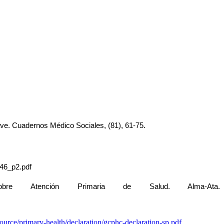
ave. Cuadernos Médico Sociales, (81), 61-75.
d46_p2.pdf
sobre 
Atención Primaria de Salud. Alma-Ata.
ource/primary-health/declaration/gcphc-
declaration-sp.pdf