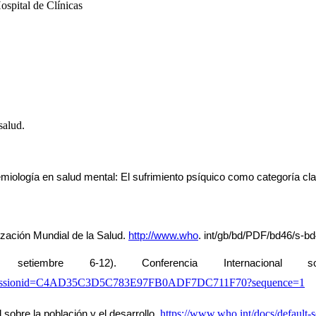
ospital de Clínicas
salud.
emiología en salud 
mental: El sufrimiento psíquico como categoría cl
zación Mundial de la 
Salud. 
http://www.who
. int/gb/bd/PDF/bd46/s-b
setiembre 6-12). Conferencia Internacional 
.pdf;jsessionid=C4AD35C3D5C783E97FB0ADF7DC711F70?sequence=1
https://www.who.int/docs/default-s
sobre la población y el 
desarrollo.