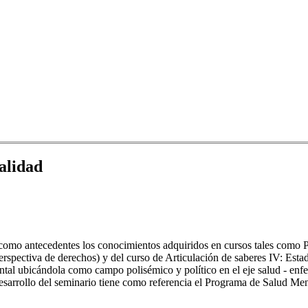
ialidad
a como antecedentes los conocimientos adquiridos en cursos tales como 
erspectiva de derechos) y del curso de Articulación de saberes IV: Estado
tal ubicándola como campo polisémico y político en el eje salud - enfer
esarrollo del seminario tiene como referencia el Programa de Salud Menta