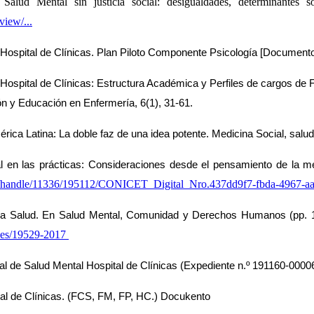
d Mental sin justicia social: desigualdades, determinantes soc
view/...
Hospital de Clínicas. 
Plan Piloto Componente Psicología [Documento].
Hospital de Clínicas: 
Estructura Académica y Perfiles de cargos de F
ión y Educación en 
Enfermería, 6(1), 31-61.
rica Latina: La doble 
faz de una idea potente. Medicina Social, salud
l en las prácticas: 
Consideraciones desde el pensamiento de la med
stream/handle/11336/195112/CONICET_Digital_Nro.437dd9f7-fbda-496
 la Salud. En Salud Mental, 
Comunidad y Derechos Humanos (pp. 185
yes/19529-2017
al de Salud Mental 
Hospital de Clínicas (Expediente n.º 191160-0000
tal de Clínicas. (FCS, FM, FP, HC.) Docukento