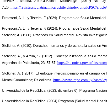
Jimenez - Molina, Abarca-Brown, Montenegro (2019) No hay Salu
7:20.
https://revistapsiquiatriaclinica.uchile.cl/index.php/RPSC/article/
Protesoni, A. L., y Texeira, F. (2024). Programa de Salud Mental del 
Protesoni, A. L., y Texeira, F. (2024). Programa de Salud Mental del 
Stolkiner, A. (1988). Prácticas en Salud mental. Revista Investigac
Stolkiner, A. (2010). Derechos humanos y derecho a la salud en Amé
Stolkiner, A., y Ardila, S. (2012). Conceptualizando la salud menta
https://ri.conicet.gov.ar/bit
Argentina de Psiquiatría, 23, 57-67. 
Stolkiner, A. ( 2017). El enfoque interdisciplinario en el campo de
https://www.impo.com.uy/bases/le
Mental Comunitaria; Psicolibros. 
Universidad de la República. (2023, diciembre 6). Programa Nacion
Universidad de la República. (2004) Programa ]Salud Mental Hospi