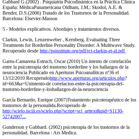
Gabbard G.(2002) . Psiquiatría Psicodinámica en la Práctica Clínica
España: MédicaPanamericana Oldham, J.M.; Skodol, A.E. &
Bender, D.S.(2006) Tratado de los Trastornos de la Personalidad.
Barcelona: Elsevier-Masson
5 - Modelos explicativos. Abordajes y tratamientos diversos.
Clarkin, Lewin, Lenzenweber , Kernberg. Evaluating Three
Treatments for Borderline Personality Disorder: A Multiwave Study.
Recuperado desde
http://psinstitute.org/pdf/rct-clarkin-et-al.pdf
Garns-Camarena Estruch, Oscar (2010) Un intento de correlación
entre la psicoterapia del trastorno borderline y los hallazgos de la
neurociencia Publicado en Aperturas Psicoanalíticas nº36 el
13/12/2010 Recuperado
http://www.aperturas.org/articulos.php
?
id=663&a=Unintento-de correlacion-entre-la-psicoterapia-del-
trastorno-borderline-y-loshallazgos-de-la-neurociencia
García Bernardo, Enrique (2007)Tratamiento psicoterapéutico de los
trastornos de la personalida.Recuperado de
http://scielo.isciii.es/scielo.php?script=sci_arttext&pid=S1130-
52742007...
Gunderson y Gabbard. (2002) psicoterapia de los trastornos de la
personalidad. Barcelona : Ars Medica.