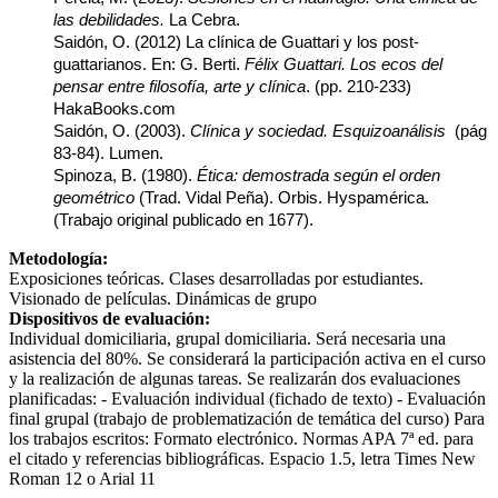
las debilidades
.
La Cebra.
Saidón, O. (2012) La clínica de Guattari y los post-
guattarianos. En: G. Berti.
Félix Guattari. Los ecos del
pensar entre filosofía, arte y clínica
. (pp. 210-233)
HakaBooks.com
Saidón, O. (2003).
Clínica y sociedad. Esquizoanálisis
(pág
83-84). Lumen.
Spinoza, B. (1980).
Ética: demostrada según el orden
geométrico
(Trad. Vidal Peña). Orbis. Hyspamérica.
(Trabajo original publicado en 1677).
Metodología:
Exposiciones teóricas. Clases desarrolladas por estudiantes.
Visionado de películas. Dinámicas de grupo
Dispositivos de evaluación:
Individual domiciliaria, grupal domiciliaria. Será necesaria una
asistencia del 80%. Se considerará la participación activa en el curso
y la realización de algunas tareas. Se realizarán dos evaluaciones
planificadas: - Evaluación individual (fichado de texto) - Evaluación
final grupal (trabajo de problematización de temática del curso) Para
los trabajos escritos: Formato electrónico. Normas APA 7ª ed. para
el citado y referencias bibliográficas. Espacio 1.5, letra Times New
Roman 12 o Arial 11