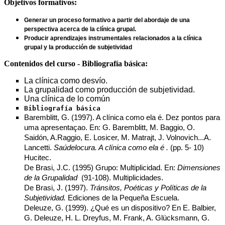
Objetivos formativos:
Generar un proceso formativo a partir del abordaje de una 
perspectiva acerca de la clínica grupal.
Producir aprendizajes instrumentales relacionados a la clínica 
grupal y la producción de subjetividad
Contenidos del curso - Bibliografía básica:
La clínica como desvío.
La grupalidad como producción de subjetividad.
Una clínica de lo común
Bibliografía básica
Baremblitt, G. (1997). A clínica como ela é. Dez pontos para
uma apresentaçao. En: G. Baremblitt, M. Baggio, O.
Saidón, A.Raggio, E. Losicer, M. Matrajt, J. Volnovich...A.
Lancetti.
Saúdelocura. A clínica como ela é .
(pp. 5- 10)
Hucitec.
De Brasi, J.C. (1995) Grupo: Multiplicidad. En:
Dimensiones
de la Grupalidad
(91-108). Multiplicidades.
De Brasi, J. (1997).
Tránsitos, Poéticas y Políticas de la
Subjetividad
.
Ediciones de la Pequeña Escuela.
Deleuze, G. (1999). ¿Qué es un dispositivo? En E. Balbier,
G. Deleuze, H. L. Dreyfus, M. Frank, A. Glücksmann, G.