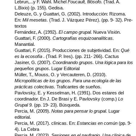
Lebrun,...y F. Wahl. Michel
Foucault, filósofo
. (Trad. A.
L.Bixio) (p. 155). Gedisa.
Deleuze, G. y Guattari, G. (2002). Introducción: Rizoma.
En:
Mil mesetas.
(Trad. J. Vázquez Pérez). (pp. 9- 32). Pre-
textos
Fernández, A. (1992).
El campo grupal
.
Nueva Visión.
Guattari, F. (2000).
Cartografías esquizoanalíticas.
Manantial.
Guattari, F. (2015). Producciones de subjetividad. En:
Qué
es la ecosofía .
(Trad. P. Ires). (pp. 211- 266). Cactus
Jasiner, G. (2007).
Coordinando grupos. Una lógica para los
pequeños grupos
.
Lugar Editorial
Müller, T., Mouss, O. y Vercauteren, D. (2010).
Micropolíticas de los grupos. Para una ecología de las
prácticas colectivas.
Traficantes de sueños.
Pavlovsky, E. y Kesselman, H. (1991). Dos estares del
coordinador. En J. De Brasi y E. Pavlovsky (comp.)
Lo
Grupal 9.
(pp. 19- 23). Búsqueda.
Percia, M. (2009).
Notas para pensar lo grupal
. Lugar
editorial.
Percia, M. (2017). clínicas. En:
Estancias en común
(pp. 9-
4). La Cebra
Percia, M. (2023).
Sesiones en el naufragio. Una clínica de