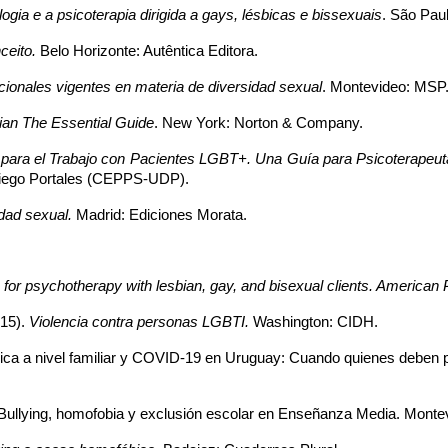
ogia e a psicoterapia dirigida a gays, lésbicas e bissexuais
. São Pau
ceito.
 Belo Horizonte: Autêntica Editora.
cionales vigentes en materia de diversidad sexual
. Montevideo: MSP
cian The Essential Guide
. New York: Norton & Company.
para el Trabajo con Pacientes LGBT+. Una Guía para Psicoterapeuta
 Diego Portales (CEPPS-UDP).
dad sexual.
 Madrid: Ediciones Morata.
 for psychotherapy with lesbian, gay, and bisexual clients. American
15). 
Violencia contra personas LGBTI. 
Washington: CIDH. 
óbica a nivel familiar y COVID-19 en Uruguay: Cuando quienes deben p
a: Bullying, homofobia y exclusión escolar en Enseñanza Media. Monte