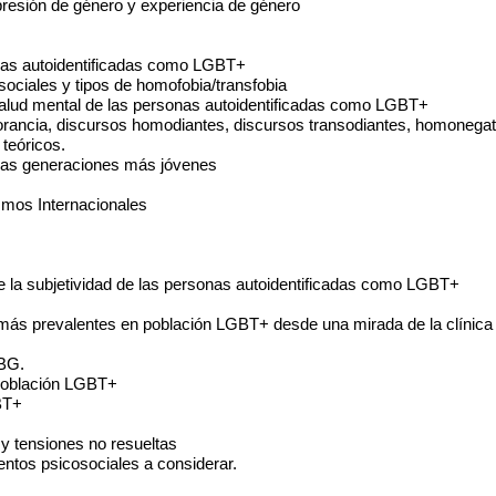
xpresión de género y experiencia de género
sonas autoidentificadas como LGBT+
ociales y tipos de homofobia/transfobia
 salud mental de las personas autoidentificadas como LGBT+
rancia, discursos homodiantes, discursos transodiantes, homonegativ
teóricos. 
 las generaciones más jóvenes
smos Internacionales
e la subjetividad de las personas autoidentificadas como LGBT+
 más prevalentes en población LGBT+ desde una mirada de la clínica 
VBG.
 población LGBT+ 
BT+ 
 y tensiones no resueltas
entos psicosociales a considerar.