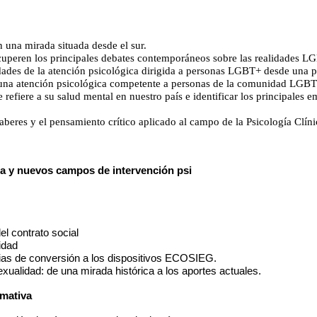
n una mirada situada desde el sur. 
ecuperen los principales debates contemporáneos sobre las realidades L
ridades de la atención psicológica dirigida a personas LGBT+ desde una
una atención psicológica competente a personas de la comunidad LGBT
refiere a su salud mental en nuestro país e identificar los principales 
saberes y el pensamiento crítico aplicado al campo de la Psicología Clíni
ia y nuevos campos de intervención psi
l contrato social
idad
pias de conversión a los dispositivos ECOSIEG.  
ualidad: de una mirada histórica a los aportes actuales. 
rmativa 