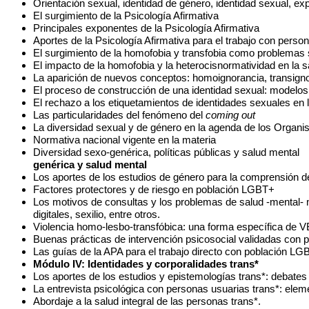
Orientación sexual, identidad de género, identidad sexual, e
El surgimiento de la Psicología Afirmativa
Principales exponentes de la Psicología Afirmativa
Aportes de la Psicología Afirmativa para el trabajo con per
El surgimiento de la homofobia y transfobia como problemas s
El impacto de la homofobia y la heterocisnormatividad en la
La aparición de nuevos conceptos: homoignorancia, transigno
El proceso de construcción de una identidad sexual: modelos 
El rechazo a los etiquetamientos de identidades sexuales en
Las particularidades del fenómeno del 
coming out
La diversidad sexual y de género en la agenda de los Organi
Normativa nacional vigente en la materia 
Diversidad sexo-genérica, políticas públicas y salud mental
genérica y salud mental
Los aportes de los estudios de género para la comprensión d
Factores protectores y de riesgo en población LGBT+
Los motivos de consultas y los problemas de salud -mental-
digitales, sexilio, entre otros. 
Violencia homo-lesbo-transfóbica: una forma específica de 
Buenas prácticas de intervención psicosocial validadas con
Las guías de la APA para el trabajo directo con población LG
Módulo IV: Identidades y corporalidades trans*
Los aportes de los estudios y epistemologías trans*: debates
La entrevista psicológica con personas usuarias trans*: elem
Abordaje a la salud integral de las personas trans*.