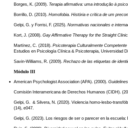
Borges, K. (2009). 
Terapia afirmativa: uma introdução à psicol
Borrillo, D. (2010). 
Homofobia. História e crítica de um precon
Gelpi, G. y Forrisi, F. (2025). 
Normativas nacionales e interna
Kort, J. (2008). 
Gay Affirmative Therapy for the Straight Clini
Martínez, C. (2018). 
Psicoterapia Culturalmente Competente 
Estudios en Psicología Clínica & Psicoterapia, Universidad
Savin-Williams, R. (2009). 
Rechazo de las etiquetas de identi
Módulo III
American Psychologist Association (APA). (2000). 
Guidelines
Comisión Interamericana de Derechos Humanos (CIDH). (20
Gelpi, G.  & Silvera, N. (2020). Violencia homo-lesbo-transf
(14), e047.
Gelpi, G. (2023). Los riesgos de ser o parecer en la escuel