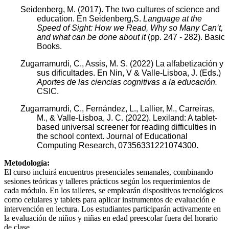
Seidenberg, M. (2017). The two cultures of science and
education. En Seidenberg,S.
Language at the
Speed of Sight: How we Read, Why so Many Can’t,
and what can be done about it
(pp. 247 - 282). Basic
Books.
Zugarramurdi, C., Assis, M. S. (2022) La alfabetización y
sus dificultades. En Nin, V & Valle-Lisboa, J. (Eds.)
Aportes de las ciencias cognitivas a la educación.
CSIC.
Zugarramurdi, C., Fernández, L., Lallier, M., Carreiras,
M., & Valle-Lisboa, J. C. (2022). Lexiland: A tablet-
based universal screener for reading difficulties in
the school context. Journal of Educational
Computing Research, 07356331221074300.
Metodología:
El curso incluirá encuentros presenciales semanales, combinando
sesiones teóricas y talleres prácticos según los requerimientos de
cada módulo. En los talleres, se emplearán dispositivos tecnológicos
como celulares y tablets para aplicar instrumentos de evaluación e
intervención en lectura. Los estudiantes participarán activamente en
la evaluación de niños y niñas en edad preescolar fuera del horario
de clase.