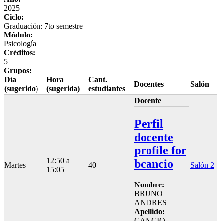
2025
Ciclo:
Graduación: 7to semestre
Módulo:
Psicología
Créditos:
5
Grupos:
Día
Hora
Cant.
Docentes
Salón
(sugerido)
(sugerida)
estudiantes
Docente
Perfil
docente
profile for
12:50 a
bcancio
Martes
40
Salón 2
15:05
Nombre:
BRUNO
ANDRES
Apellido:
CANCIO