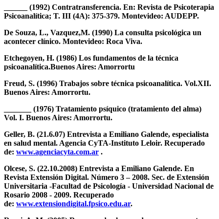
______ (1992) Contratransferencia. En: Revista de Psicoterapia
Psicoanalítica; T. III (4A): 375-379. Montevideo: AUDEPP.
De Souza, L., Vazquez,M. (1990) La consulta psicológica un
acontecer clínico. Montevideo: Roca Viva.
Etchegoyen, H. (1986) Los fundamentos de la técnica
psicoanalítica.Buenos Aires: Amorrortu
Freud, S. (1996) Trabajos sobre técnica psicoanalítica. Vol.XII.
Buenos Aires: Amorrortu.
_______ (1976) Tratamiento psíquico (tratamiento del alma)
Vol. I. Buenos Aires: Amorrortu.
Geller, B. (21.6.07) Entrevista a Emiliano Galende, especialista
en salud mental. Agencia CyTA-Instituto Leloir. Recuperado
de:
www.agenciacyta.com.ar
.
Olcese, S. (22.10.2008) Entrevista a Emiliano Galende. En
Revista Extensión Digital. Número 3 – 2008. Sec. de Extensión
Universitaria -Facultad de Psicologí­a - Universidad Nacional de
Rosario 2008 - 2009. Recuperado
de:
www.extensiondigital.fpsico.edu.ar
.