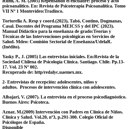
Rumi, A. M. (2005) Repensando el encuadre: proceso y acto
psicoanalítico. En: Revista de Psicoterapia Psicoanalítica. Tomo
VII Nº 1 Montevideo:Tradinco.
Tortorella A. Resp y coord.(2023), Tabó, Contino, Dogmanas,
Casal. Docentes del Programa MEICSS y del IPC (2023).
Manual Didáctico para la enseñanza de grado:Teorías y
Técnicas de las Intervenciones psicológicas en Servicios de
Salud. Mdeo: Comisión Sectorial de Enseñanza/UdelaR.
(Inédito).
Yasky P., J. (2005) Las entrevistas iniciales. En:Revista de la
Sociedad Chilena de Psicología Clínica. Santiago. Chile. Pp.13-
17. Vol. 23 Nº 002.
Recuperado de: http/redalyc.uaemex.mx.
2- Entrevistas de recepción: adolescentes, niños y
adultos.
Procesos de intervención clínica con adolescentes.
Albajari, V. (2007). La entrevista en el proceso psicodiagnóstico.
Buenos Aires: Psicoteca.
Aznar, M.(2009) Intervención con Padres en Clínica de Niños.
Clínica y Salud. Vol.20, nº3, p.291-300. Colegio Oficial de
Psicólogos de España.
Disponible