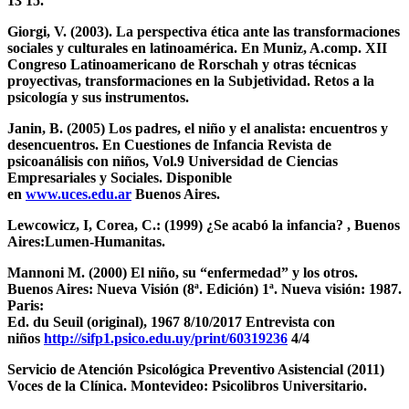
13 15.
Giorgi, V. (2003). La perspectiva ética ante las transformaciones
sociales y culturales en latinoamérica. En Muniz, A.comp. XII
Congreso Latinoamericano de Rorschah y otras técnicas
proyectivas, transformaciones en la Subjetividad. Retos a la
psicología y sus instrumentos.
Janin, B. (2005) Los padres, el niño y el analista: encuentros y
desencuentros. En Cuestiones de Infancia Revista de
psicoanálisis con niños, Vol.9 Universidad de Ciencias
Empresariales y Sociales. Disponible
en
www.uces.edu.ar
Buenos Aires.
Lewcowicz, I, Corea, C.: (1999) ¿Se acabó la infancia? , Buenos
Aires:Lumen-Humanitas.
Mannoni M. (2000) El niño, su “enfermedad” y los otros.
Buenos Aires: Nueva Visión (8ª. Edición) 1ª. Nueva visión: 1987.
Paris:
Ed. du Seuil (original), 1967 8/10/2017 Entrevista con
niños
http://sifp1.psico.edu.uy/print/60319236
4/4
Servicio de Atención Psicológica Preventivo Asistencial (2011)
Voces de la Clínica. Montevideo: Psicolibros Universitario.