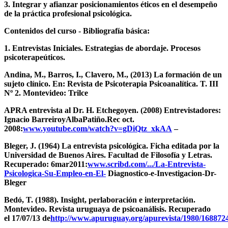
3. Integrar y afianzar posicionamientos éticos en el desempeño
de la práctica profesional psicológica.
Contenidos del curso - Bibliografía básica:
1. Entrevistas Iniciales. Estrategias de abordaje. Procesos
psicoterapeúticos.
Andina, M., Barros, I., Clavero, M., (2013) La formación de un
sujeto clínico. En: Revista de Psicoterapia Psicoanalítica. T. III
Nº 2. Montevideo: Trilce
APRA entrevista al Dr. H. Etchegoyen. (2008) Entrevistadores:
Ignacio BarreiroyAlbaPatiño.Rec oct.
2008:
www.youtube.com/watch?v=gDiQtz_xkAA
–
Bleger, J. (1964) La entrevista psicológica. Ficha editada por la
Universidad de Buenos Aires. Facultad de Filosofía y Letras.
Recuperado: 6mar2011:
www.scribd.com/.../La-Entrevista-
Psicologica-Su-Empleo-en-El-
Diagnostico-e-Investigacion-Dr-
Bleger
Bedó, T. (1988). Insight, perlaboración e interpretación.
Montevideo. Revista uruguaya de psicoanálisis. Recuperado
el 17/07/13 de
http://www.apuruguay.org/apurevista/1980/168872