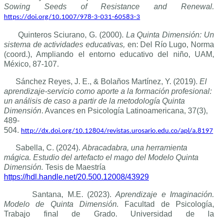
Sowing Seeds of Resistance and Renewal.
https://doi.org/10.1007/978-3-031-60583-3
Quinteros Sciurano, G. (2000).
La Quinta Dimensión: Un
sistema de actividades educativas,
en: Del Río Lugo, Norma
(coord.), Ampliando el entorno educativo del niño, UAM,
México, 87-107.
Sánchez Reyes, J. E., & Bolaños Martínez, Y. (2019).
El
aprendizaje-servicio como aporte a la formación profesional:
un análisis de caso a partir de la metodología Quinta
Dimensión
. Avances en Psicología Latinoamericana, 37(3),
489-
504.
http://dx.doi.org/10.12804/revistas.urosario.edu.co/apl/a.8197
Sabella, C. (2024).
Abracadabra, una herramienta
mágica. Estudio del artefacto el mago del Modelo Quinta
Dimensión.
Tesis de Maestría
https://hdl.handle.net/20.500.12008/43929
Santana, M.E. (2023).
Aprendizaje e Imaginación.
Modelo de Quinta Dimensión.
Facultad de Psicología,
Trabajo final de Grado. Universidad de la