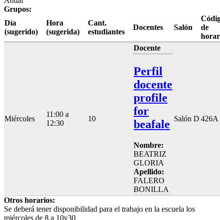
Anual
Grupos:
Códi
Día
Hora
Cant.
Docentes
Salón
de
(sugerido)
(sugerida)
estudiantes
horar
Docente
Perfil
docente
profile
for
11:00 a
Miércoles
10
Salón D
426A
beafale
12:30
Nombre:
BEATRIZ
GLORIA
Apellido:
FALERO
BONILLA
Otros horarios:
Se deberá tener disponibilidad para el trabajo en la escuela los
miércoles de 8 a 10y30