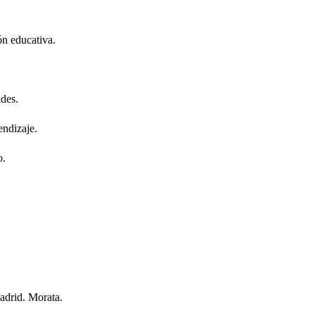
ón educativa.
ades.
endizaje.
o.
Madrid. Morata.