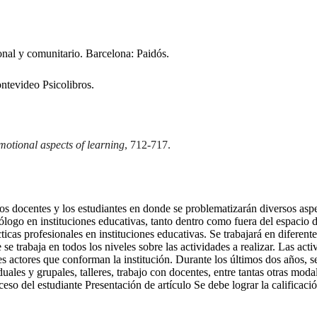
onal y comunitario. Barcelona: Paidós.
ontevideo Psicolibros.
motional aspects of learning
, 712-717.
los docentes y los estudiantes en donde se problematizarán diversos asp
sicólogo en instituciones educativas, tanto dentro como fuera del espacio
cticas profesionales en instituciones educativas. Se trabajará en diferent
e trabaja en todos los niveles sobre las actividades a realizar. Las acti
s actores que conforman la institución. Durante los últimos dos años, s
les y grupales, talleres, trabajo con docentes, entre tantas otras moda
roceso del estudiante Presentación de artículo Se debe lograr la califica