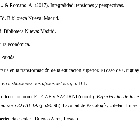
., & Romano, A. (2017). Integralidad: tensiones y perspectivas.
 Ed. Biblioteca Nueva: Madrid.
d. Biblioteca Nueva: Madrid.
tura económica.
: Paidós.
aria en la transformación de la educación superior. El caso de Uruguay
 en instituciones: los oficios del lazo
, p. 101.
n un liceo nocturno. En CAE y SAGIRNI (coord.). 
Experiencias de los e
demia por COVID-19.
 (pp.96-98). Facultad de Psicología, Udelar.  Impr
periencia escolar . Buenos Aires, Losada.