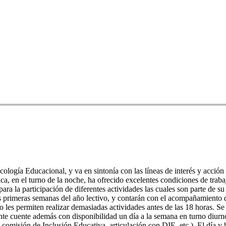
ología Educacional, y va en sintonía con las líneas de interés y acción 
, en el turno de la noche, ha ofrecido excelentes condiciones de trabaj
ara la participación de diferentes actividades las cuales son parte de s
 las primeras semanas del año lectivo, y contarán con el acompañamiento
no les permiten realizar demasiadas actividades antes de las 18 horas. S
e cuente además con disponibilidad un día a la semana en turno diurno 
 comisión de Inclusión Educativa, articulación con DIE, etc.). El día y 