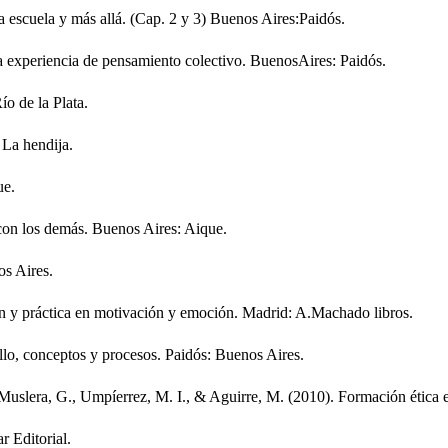
a escuela y más allá. (Cap. 2 y 3) Buenos Aires:Paidós.
a experiencia de pensamiento colectivo. BuenosAires: Paidós.
ío de la Plata.
 La hendija.
ue.
 con los demás. Buenos Aires: Aique.
os Aires.
n y práctica en motivación y emoción. Madrid: A.Machado libros.
lo, conceptos y procesos. Paidós: Buenos Aires.
Muslera, G., Umpíerrez, M. I., & Aguirre, M. (2010). Formación ética e
r Editorial.