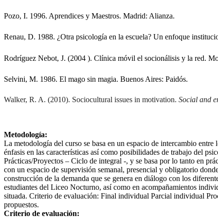
Pozo, I. 1996. Aprendices y Maestros. Madrid: Alianza.
Renau, D. 1988. ¿Otra psicología en la escuela? Un enfoque instituci
Rodríguez Nebot, J. (2004 ). Clínica móvil el socionálisis y la red. M
Selvini, M. 1986. El mago sin magia. Buenos Aires: Paidós.
Walker, R. A. (2010). Sociocultural issues in motivation. 
Social and e
Metodología:
La metodología del curso se basa en un espacio de intercambio entre 
énfasis en las características así como posibilidades de trabajo del p
Prácticas/Proyectos – Ciclo de integral -, y se basa por lo tanto en prá
con un espacio de supervisión semanal, presencial y obligatorio donde s
construcción de la demanda que se genera en diálogo con los diferente
estudiantes del Liceo Nocturno, así como en acompañamientos individua
situada. Criterio de evaluación: Final individual Parcial individual P
propuestos.
Criterio de evaluación: