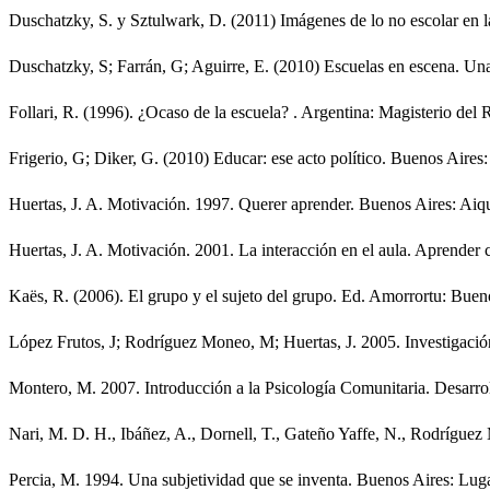
Duschatzky, S. y Sztulwark, D. (2011) Imágenes de lo no escolar en l
Duschatzky, S; Farrán, G; Aguirre, E. (2010) Escuelas en escena. Un
Follari, R. (1996). ¿Ocaso de la escuela? . Argentina: Magisterio del R
Frigerio, G; Diker, G. (2010) Educar: ese acto político. Buenos Aires:
Huertas, J. A. Motivación. 1997. Querer aprender. Buenos Aires: Aiq
Huertas, J. A. Motivación. 2001. La interacción en el aula. Aprender
Kaës, R. (2006). El grupo y el sujeto del grupo. Ed. Amorrortu: Buen
López Frutos, J; Rodríguez Moneo, M; Huertas, J. 2005. Investigació
Montero, M. 2007. Introducción a la Psicología Comunitaria. Desarrol
Nari, M. D. H., Ibáñez, A., Dornell, T., Gateño Yaffe, N., Rodríguez 
Percia, M. 1994. Una subjetividad que se inventa. Buenos Aires: Luga