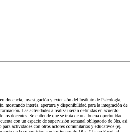
en docencia, investigación y extensión del Instituto de Psicología,
o, mostrando interés, apertura y disponibilidad para la integración de
u formación. Las actividades a realizar serán definidas en acuerdo
 de los docentes. Se entiende que se trata de una buena oportunidad
e cuenta con un espacio de supervisión semanal obligatorio de 3hs, así
para actividades con otros actores comunitarios y educativos (ej.
horario de la supervisión son los jueves de 18 a 21hs en Facultad,