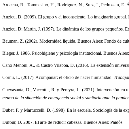
Arocena, R., Tommasino, H., Rodriguez, N., Sutz, J., Pedrosian, E. Á
Anzieu, D. (2009). El grupo y el inconsciente. Lo imaginario grupal.
Anzieu, D; Martin, J. (1997). La dinámica de los grupos pequeños. E
Bauman, Z. (2002). Modernidad líquida. Buenos Aires: Fondo de cul
Bleger, J. 1986. Psicohigiene y psicología institucional. Buenos Aires
Cano Menoni, A., & Castro Vilaboa, D. (2016). La extensión universit
Cornu, L. (2017). Acompañar: el oficio de hacer humanidad. 
Trabajar
Cuevasanta, D., Vaccotti., R. y Pereyra, L. (2021). Intervención e
marco de la situación de emergencia social y sanitaria ante la pan
Dubet, F. y Martuccelli, D. (1998). En la escuela. Sociología de la ex
Dufour, D. 2007. El arte de reducir cabezas. Buenos Aires: Paidós.