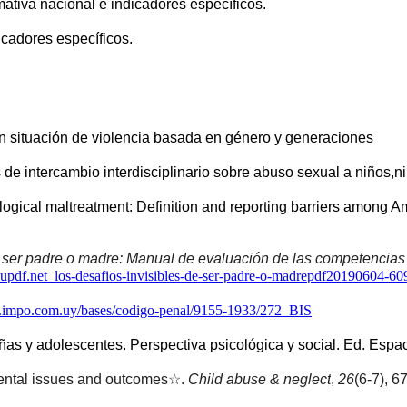
mativa nacional e indicadores específicos.
icadores específicos.
en situación de violencia basada en género y generaciones
 de intercambio interdisciplinario sobre abuso sexual a niños,n
logical maltreatment: Definition and reporting barriers among Ame
e ser padre o madre: Manual de evaluación de las competencias y
pdf.net_los-desafios-invisibles-de-ser-padre-o-madrepdf20190604-60
.impo.com.uy/bases/codigo-penal/9155-1933/272_BIS
ñas y adolescentes. Perspectiva psicológica y social. Ed. Espac
pmental issues and outcomes☆. 
Child abuse & neglect
, 
26
(6-7), 6