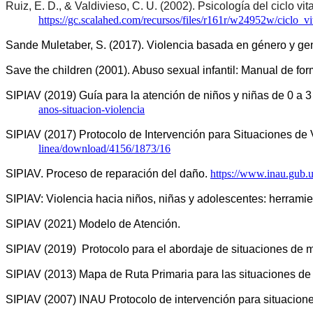
Ruiz, E. D., & Valdivieso, C. U. (2002). Psicología del ciclo v
https://gc.scalahed.com/recursos/files/r161r/w24952w/ciclo_vi
Sande Muletaber, S. (2017). Violencia basada en género y g
Save the children (2001). Abuso sexual infantil: Manual de for
SIPIAV (2019) Guía para la atención de niños y niñas de 0 a 3 
anos-situacion-violencia
SIPIAV (2017) Protocolo de Intervención para Situaciones de 
linea/download/4156/1873/16
SIPIAV. Proceso de reparación del daño. 
https://www.inau.gub
SIPIAV: Violencia hacia niños, niñas y adolescentes: herramien
SIPIAV (2021) Modelo de Atención. 
SIPIAV (2019)  Protocolo para el abordaje de situaciones de 
SIPIAV (2013) Mapa de Ruta Primaria para las situaciones de 
SIPIAV (2007) INAU Protocolo de intervención para situacione