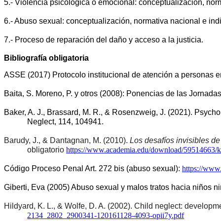
5.- Violencia psicológica o emocional: conceptualización, nor
6.- Abuso sexual: conceptualización, normativa nacional e ind
7.- Proceso de reparación del daño y acceso a la justicia.
Bibliografía obligatoria
ASSE (2017) Protocolo institucional de atención a personas 
Baita, S. Moreno, P. y otros (2008): Ponencias de las Jornadas
Baker, A. J., Brassard, M. R., & Rosenzweig, J. (2021). Psycho
Neglect, 114, 104941. 
Barudy, J., & Dantagnan, M. (2010). 
Los desafíos invisibles d
obligatorio 
https://www.academia.edu/download/59514663/ku
Código Proceso Penal Art. 272 bis (abuso sexual): 
https://www
Giberti, Eva (2005) Abuso sexual y malos tratos hacia niños ni
Hildyard, K. L., & Wolfe, D. A. (2002). Child neglect: develo
2134_2802_2900341-120161128-4093-opii7y.pdf