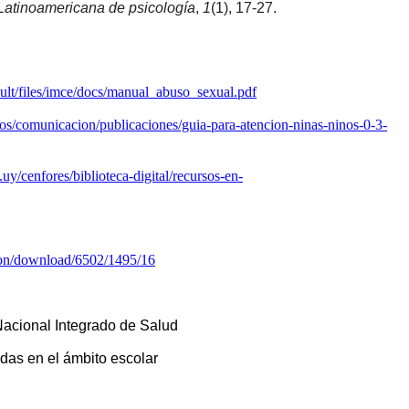
Latinoamericana de psicología
, 
1
(1), 17-27. 
ault/files/imce/docs/manual_abuso_sexual.pdf
os/comunicacion/publicaciones/guia-para-atencion-ninas-ninos-0-3-
uy/cenfores/biblioteca-digital/recursos-en-
ion/download/6502/1495/16
 Nacional Integrado de Salud
das en el ámbito escolar 