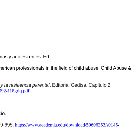
iñas y adolescentes. Ed. 
rican professionals in the field of child abuse. Child Abuse & 
 la resiliencia parental
. Editorial Gedisa. Capítulo 2 
992-118grlq.pdf
io.
79-695. 
https://www.academia.edu/download/50606353/s0145-