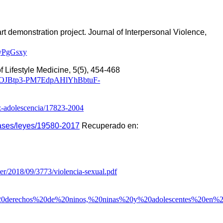
t demonstration project. Journal of Interpersonal Violence, 
yPgGsxy
Leeb, R., Lewis T., & Zolotor, A. J. (2011) A review of physical and mental health consequences of practice. American Journal of Lifestyle Medicine, 5(5), 454-468 
H8OJBtp3-PM7EdpAHlYhBbtuF-
z-adolescencia/17823-2004
ases/leyes/19580-2017
 Recuperado en: 
oer/2018/09/3773/violencia-sexual.pdf
_los%20derechos%20de%20ninos,%20ninas%20y%20adolescentes%20en