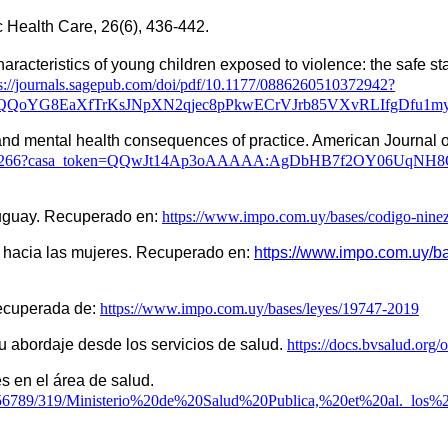
c Health Care, 26(6), 436-442.
racteristics of young children exposed to violence: the safe star
ps://journals.sagepub.com/doi/pdf/10.1177/0886260510372942?
lQQoYG8EaXfTrKsJNpXN2qjec8pPkwECrVJrb85VXvRLIfgDfu1m
827611410266?casa_token=QQwJt14Ap3oAAAAA:AgDbHB7f2OY06UqN
uguay. Recuperado en: 
https://www.impo.com.uy/bases/codigo-nine
 hacia las mujeres. Recuperado en: 
https://www.impo.com.uy/b
ecuperada de: 
https://www.impo.com.uy/bases/leyes/19747-2019
 abordaje desde los servicios de salud. 
https://docs.bvsalud.org/
MSP (2012) Guía: Los derechos de niños, niñas y adolescentes en el área de salud. 
e/123456789/319/Ministerio%20de%20Salud%20Publica,%20et%20al.