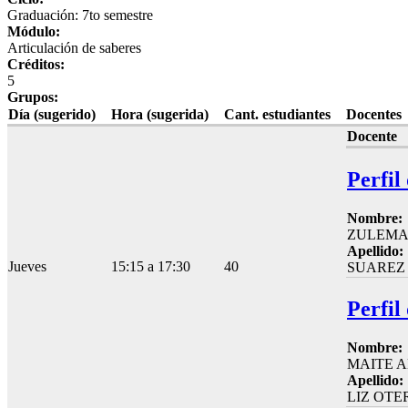
Graduación: 7to semestre
Módulo:
Articulación de saberes
Créditos:
5
Grupos:
Día (sugerido)
Hora (sugerida)
Cant. estudiantes
Docentes
Docente
Perfil
Nombre:
ZULEMA
Apellido:
Jueves
15:15 a 17:30
40
SUAREZ
Perfil
Nombre:
MAITE 
Apellido:
LIZ OTE