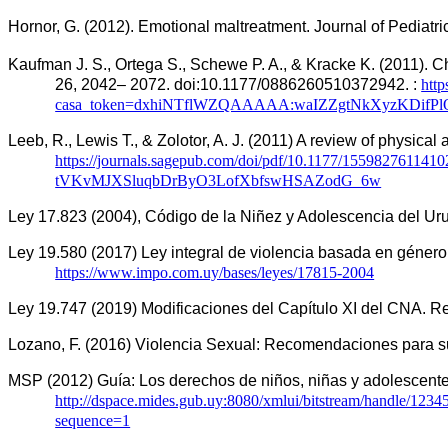
Hornor, G. (2012). Emotional maltreatment. Journal of Pediatri
Kaufman J. S., Ortega S., Schewe P. A., & Kracke K. (2011). Cha
26, 2042– 2072. doi:10.1177/0886260510372942. : 
htt
casa_token=dxhiNTflWZQAAAAA:waIZZgtNkXyzKDifP
https://journals.sagepub.com/doi/pdf/10.1177/1559
tVKvMJXSluqbDrByO3LofXbfswHSAZodG_6w
Ley 17.823 (2004), Código de la Niñez y Adolescencia del Ur
Ley 19.580 (2017) Ley integral de violencia basada en género
https://www.impo.com.uy/bases/leyes/17815-2004
Ley 19.747 (2019) Modificaciones del Capítulo XI del CNA. R
Lozano, F. (2016) Violencia Sexual: Recomendaciones para su
http://dspace.mides.gub.uy:8080/xmlui/bitstream/handl
sequence=1