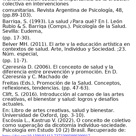
colectiva en intervenciones
comunitarias. Revista Argentina de Psicología, 48,
(pp.89-103).
Barriga, S. (1993). La salud ¿Para qué? En J. León
Rubio & S. Barriga (Comps.). Psicología de la Salud.
Sevilla: Eudema,
(pp. 17-30).
Belver MH. (2011). El arte y la educación artística en
contextos de salud. Arte, Individuo y Sociedad. ;23.
Núm. especial,
(pp. 11-7).
Czeresnia D. (2006). El concepto de salud y la
diferencia entre prevención y promoción. En D.
Czeresnia y C. Machado de
Freitas (Eds.), Promoción de la Salud. Conceptos,
reflexiones, tendencias. (pp. 47-63).
Clift, S. (2016). Introducción al campo de las artes
creativas, el bienestar y salud: logros y desafíos
actuales.
En: Libro de artes creativas, salud y bienestar.
Universidad de Oxford, (pp. 3-10).
Escóssia
L.,
Kastrup
V.
(2022),
O conceito de coletivo
como superação da dicotomia indivíduo-sociedade.
Psicologia em Estudo 10 (2) Brasil.
Recuperado de:
https://doi.org/10.1590/S1413-73722005000200017