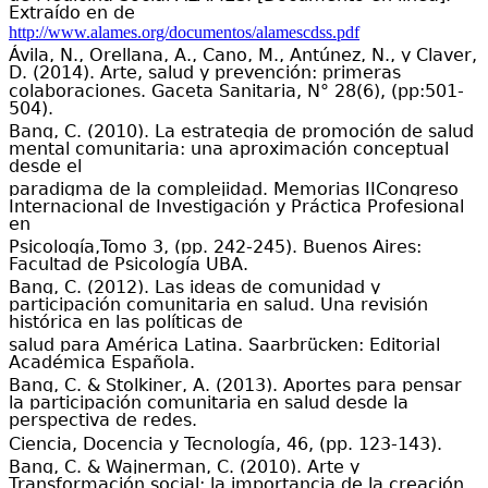
Extraído en de
http://www.alames.org/documentos/alamescdss.pdf
Ávila, N., Orellana, A., Cano, M., Antúnez, N., y Claver,
D. (2014). Arte, salud y prevención: primeras
colaboraciones. Gaceta Sanitaria, N° 28(6), (pp:501-
504).
Bang, C. (2010). La estrategia de promoción de salud
mental comunitaria: una aproximación conceptual
desde el
paradigma de la complejidad. Memorias IICongreso
Internacional de Investigación y Práctica Profesional
en
Psicología,Tomo 3, (
pp.
242-245). Buenos Aires:
Facultad de Psicología UBA.
Bang, C. (2012). Las ideas de comunidad y
participación comunitaria en salud. Una revisión
histórica en las políticas de
salud para América Latina. Saarbrücken: Editorial
Académica Española.
Bang, C. & Stolkiner, A. (2013). Aportes para pensar
la participación comunitaria en salud desde la
perspectiva de redes.
Ciencia, Docencia y Tecnología, 46, (pp. 123-143).
Bang, C. & Wajnerman, C. (2010). Arte y
Transformación social: la importancia de la creación