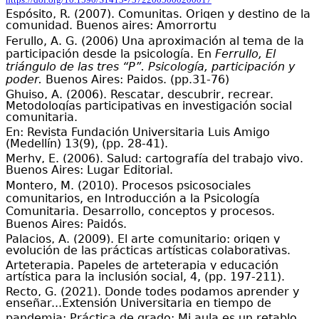
Espósito, R. (2007). Comunitas. Origen y destino de la
comunidad. Buenos aires: Amorrortu
Ferullo, A. G. (2006) Una aproximación al tema de la
participación desde la psicología. En
Ferrullo, El
triángulo de las tres “P”. Psicología, participación y
poder.
Buenos Aires: Paidos. (pp.31-76)
Ghuiso, A. (2006). Rescatar, descubrir, recrear.
Metodologías participativas en investigación social
comunitaria.
En: Revista Fundación Universitaria Luis Amigo
(Medellín) 13(9), (pp. 28-41).
Merhy, E. (2006). Salud: cartografía del trabajo vivo.
Buenos Aires: Lugar Editorial.
Montero, M. (2010). Procesos psicosociales
comunitarios, en Introducción a la Psicología
Comunitaria. Desarrollo, conceptos y procesos.
Buenos Aires: Paidós.
Palacios, A. (2009). El arte comunitario: origen y
evolución de las prácticas artísticas colaborativas.
Arteterapia. Papeles de arteterapia y educación
artística para la inclusión social, 4, (pp. 197-211).
Recto, G. (2021). Donde todes podamos aprender y
enseñar...Extensión Universitaria en tiempo de
pandemia: Práctica de grado; Mi aula es un retablo,