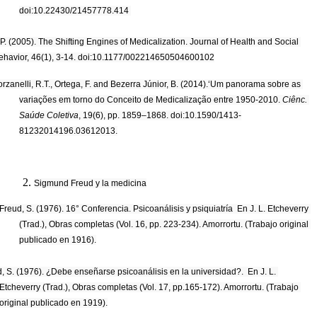
doi:10.22430/21457778.414 
P. (2005). The Shifting Engines of Medicalization. Journal of Health and Social 
ehavior, 46(1), 3-14. doi:10.1177/002214650504600102
orzanelli, R.T., Ortega, F. and Bezerra Júnior, B. (2014).‘Um panorama sobre as 
variações em torno do Conceito de Medicalização entre 1950-2010. 
Ciênc. 
Saúde Coletiva
, 19(6), pp. 1859–1868. doi:10.1590/1413-
81232014196.03612013.
Sigmund Freud y la medicina
Freud, S. (1976). 16° Conferencia. Psicoanálisis y psiquiatría  En J. L. Etcheverry 
(Trad.), Obras completas (Vol. 16, pp. 223-234). Amorrortu. (Trabajo original 
publicado en 1916).
, S. (1976). ¿Debe enseñarse psicoanálisis en la universidad?.  En J. L. 
Etcheverry (Trad.), Obras completas (Vol. 17, pp.165-172). Amorrortu. (Trabajo 
original publicado en 1919).