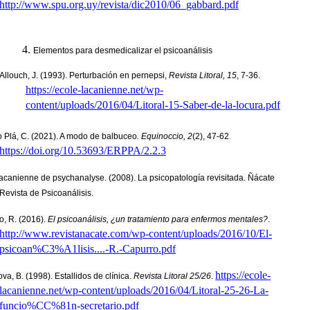
http://www.spu.org.uy/revista/dic2010/06_gabbard.pdf
Elementos para desmedicalizar el psicoanálisis
Allouch, J. (1993). Perturbación en pernepsi, 
Revista Litoral, 15
, 7-36. 
https://ecole-lacanienne.net/wp-
content/uploads/2016/04/Litoral-15-Saber-de-la-locura.pdf
o Plá, C. (2021). A modo de balbuceo
. Equinoccio, 2
(2), 47-62
. 
https://doi.org/10.53693/ERPPA/2.2.3
acanienne de psychanalyse. (2008). La psicopatología revisitada. Ñácate 
Revista de Psicoanálisis. 
, R. (2016). 
El psicoanálisis, ¿un tratamiento para enfermos mentales?
. 
http://www.revistanacate.com/wp-content/uploads/2016/10/El-
psicoan%C3%A1lisis....-R.-Capurro.pdf
https://ecole-
a, B. (1998). Estallidos de clínica. 
Revista Litoral 25/26
. 
lacanienne.net/wp-content/uploads/2016/04/Litoral-25-26-La-
funcio%CC%81n-secretario.pdf