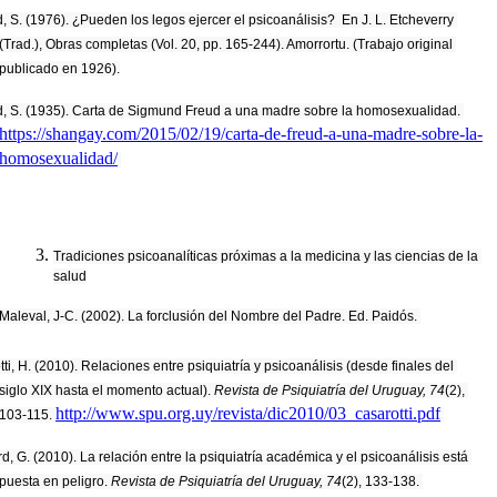
, S. (1976). ¿Pueden los legos ejercer el psicoanálisis?  En J. L. Etcheverry 
(Trad.), Obras completas (Vol. 20, pp. 165-244). Amorrortu. (Trabajo original 
publicado en 1926).
Freud, S. (1935). Carta de Sigmund Freud a una madre sobre la homosexualidad. 
https://shangay.com/2015/02/19/carta-de-freud-a-una-madre-sobre-la-
homosexualidad/
Tradiciones psicoanalíticas próximas a la medicina y las ciencias de la 
salud
Maleval, J-C. (2002). La forclusión del Nombre del Padre. Ed. Paidós. 
ti, H. (2010). Relaciones entre psiquiatría y psicoanálisis (desde finales del 
siglo XIX hasta el momento actual).
 Revista de Psiquiatría del Uruguay, 74
(2), 
http://www.spu.org.uy/revista/dic2010/03_casarotti.pdf
103-115. 
, G. (2010). La relación entre la psiquiatría académica y el psicoanálisis está 
puesta en peligro. 
Revista de Psiquiatría del Uruguay, 74
(2), 133-138. 