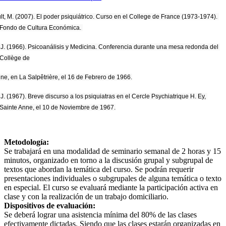
t, M. (2007). El poder psiquiátrico. Curso en el College de France (1973-1974). 
Fondo de Cultura Económica. 
 J. (1966). Psicoanálisis y Medicina. Conferencia durante una mesa redonda del 
Collège de
ne, en La Salpêtrière, el 16 de Febrero de 1966.
J. (1967). Breve discurso a los psiquiatras en el Cercle Psychiatrique H. Ey, 
Sainte Anne, el 10 de Noviembre de 1967.
Metodología:
Se trabajará en una modalidad de seminario semanal de 2 horas y 15
minutos, organizado en torno a la discusión grupal y subgrupal de
textos que abordan la temática del curso. Se podrán requerir
presentaciones individuales o subgrupales de alguna temática o texto
en especial. El curso se evaluará mediante la participación activa en
clase y con la realización de un trabajo domiciliario.
Dispositivos de evaluación:
Se deberá lograr una asistencia mínima del 80% de las clases
efectivamente dictadas. Siendo que las clases estarán organizadas en