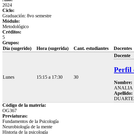
2024
Ciclo:
Graduación: 8vo semestre
Módulo:
Metodológico
Créditos:
5
Grupos:
Día (sugerido)
Hora (sugerida)
Cant. estudiantes
Docentes
Docente
Perfil
Lunes
15:15 a 17:30
30
Nombre:
ANALIA
Apellido:
DUARTE
Código de la materia:
OG367
Previaturas:
Fundamentos de la Psicología
Neurobiología de la mente
Historia de la psicología