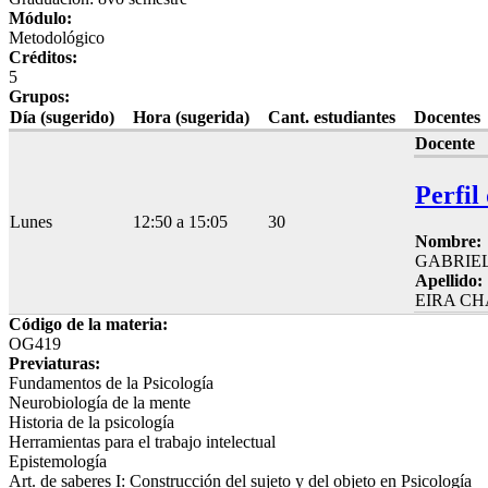
Módulo:
Metodológico
Créditos:
5
Grupos:
Día (sugerido)
Hora (sugerida)
Cant. estudiantes
Docentes
Docente
Perfil
Lunes
12:50 a 15:05
30
Nombre:
GABRIE
Apellido:
EIRA C
Código de la materia:
OG419
Previaturas:
Fundamentos de la Psicología
Neurobiología de la mente
Historia de la psicología
Herramientas para el trabajo intelectual
Epistemología
Art. de saberes I: Construcción del sujeto y del objeto en Psicología