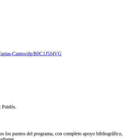
-Tapias-Cantos/dp/B0C1J5J4VG
: Paidós.
dos los puntos del programa, con completo apoyo bibliográfico,
udiante.