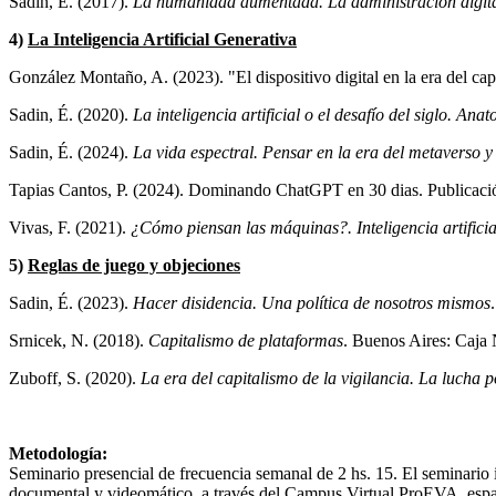
Sadin, É. (2017).
La humanidad aumentada. La administración digit
4)
La Inteligencia Artificial Generativa
González Montaño, A. (2023). "El dispositivo digital en la era del c
Sadin, É. (2020).
La inteligencia artificial o el desafío del siglo. A
Sadin, É. (2024).
La vida espectral. Pensar en la era del metaverso y 
Tapias Cantos, P. (2024). Dominando ChatGPT en 30 dias. Publicaci
Vivas, F. (2021).
¿Cómo piensan las máquinas?. Inteligencia artific
5)
Reglas de juego y objeciones
Sadin, É. (2023).
Hacer disidencia. Una política de nosotros mismos
Srnicek, N. (2018).
Capitalismo de plataformas
. Buenos Aires: Caja 
Zuboff, S. (2020).
La era del capitalismo de la vigilancia. La lucha 
Metodología:
Seminario presencial de frecuencia semanal de 2 hs. 15. El seminario
documental y videomático, a través del Campus Virtual ProEVA, espacio