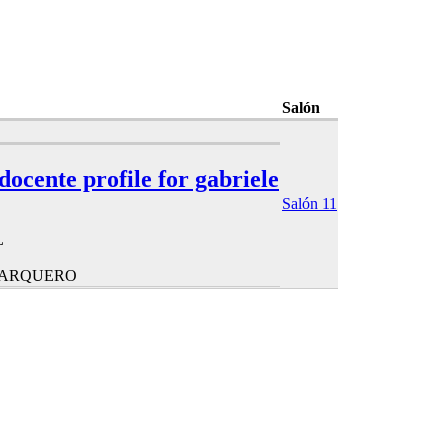
Salón
 docente profile for gabriele
Salón 11
L
HARQUERO