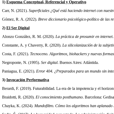
1)
Esquema Conceptual, Referencial y Operativo
Carr, N. (2021).
Superficiales ¿Qué está haciendo internet con nues
Gómez, R. A. (2022).
Breve diccionario psicológico-político de las red
2)
El Ser Digital
Alonzo González, R. M. (2020).
La práctica de prosumir en internet
Constante, A. y Chaverry, R. (2020).
La silicolanización de la subjet
Costa, F. (2021).
Tecnoceno. Algoritmos, biohackers y nuevas formas
Negroponte, N. (1995).
Ser digital
. Buenos Aires: Atlántida.
Paniagua, E. (2021).
Error 404. ¿Preparados para un mundo sin inte
3)
Invocación Performativa
Berardi, F. (2019). Futurabilidad. La era de la impotencia y el horizo
Braidotti, R. (2020).
El conocimiento posthumano
. Barcelona: Gedisa
Chayka, K. (2024).
Mundofiltro. Cómo los algoritmos han aplanado l