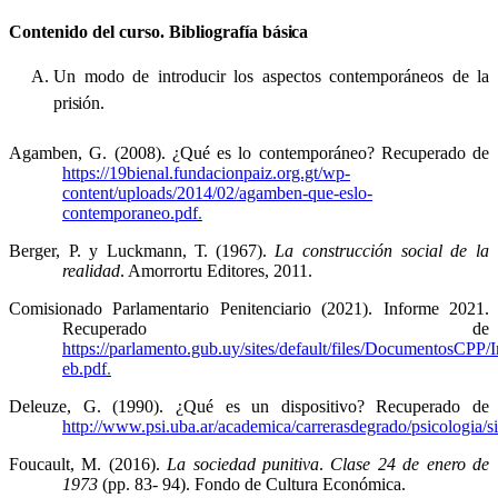
Contenido del curso. Bibliografía
básica
Un modo de introducir los aspectos contemporáneos de la
prisión.
Agamben, G. (2008). ¿Qué es lo contemporáneo? Recuperado de
https://19bienal.fundacionpaiz.org.gt/wp-
content/uploads/2014/02/agamben-que-eslo-
contemporaneo.pdf
.
Berger, P. y Luckmann
, T.
(1967).
La construcción social de la
realidad
. Amorrortu Editores, 2011.
Comisionado Parlamentario Penitenciario (2021). Informe 2021.
Recuperado de
https://parlamento.gub.uy/sites/default/files/DocumentosCPP
eb.pdf
.
Deleuze, G. (1990). ¿Qué es un dispositivo? Recuperado de
http://www.psi.uba.ar/academica/carrerasdegrado/psicologia/si
Foucault, M. (2016).
La sociedad punitiva
.
Clase 24 de enero de
1973
(pp. 83- 94). Fondo de Cultura Económica.