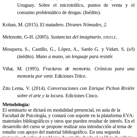
Uruguay. Sobre el microtráfico, puntos de venta y el
consumo problemático de drogas. (Inédito).
Kohan, M. (2015). El matadero.
Divanes Nómades, 2.
Melenotte, G-H. (2005).
Sustancias del imaginario
.
epeele.
Mosquera, S., Castillo, G., López, A., Sardo G. y Vidart, S. (s/f)
(inédito).
Mano a mano, un lenguaje para resistir.
Viñar,
M.
(1995).
Fracturas
de
memoria.
Crónicas
para
una
memoria
por
venir.
Ediciones Trilce.
Zito Lema, V. (2014).
Conversaciones con Enrique Pichon Riviére
sobre el arte y la locura.
Ediciones Cinco.
Metodología:
El seminario se dictará en modalidad presencial, en aula de la
Facultad de Psicología, y contará con soporte en la plataforma EVA:
materiales bibliográficos y otros que pueden resultar de interés. En el
desarrollo del curso se propone realizar una introducción al tema de
estudio con apoyo del material bibliográfico. En una segunda