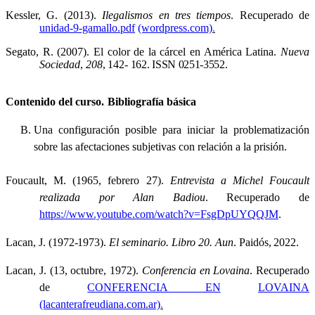
Kessler, G. (2013).
Ilegalismos en tres tiempos
. Recuperado de
unidad-9-gamallo.pdf
(wordpress.com)
.
Segato, R. (2007). El color de la cárcel en América Latina.
Nueva
Sociedad
,
208
,
1
42-
162.
ISSN 0251-3552.
Contenido del curso
.
Bibliografía
básica
Una configuración posible para iniciar la problematización
sobre las afectaciones subjetivas con relación a la prisión.
Foucault, M. (1965, febrero 27).
Entrevista a Michel Foucault
realizada por Alan Badiou
. Recuperado de
https://www.youtube.com/watch?v=FsgDpUYQQJM
.
Lacan, J. (1972
-
1973).
El seminario. Libro 20. Aun
.
Paidós, 2022.
Lacan, J. (13, octubre, 1972).
Conferencia en Lovaina
. Recuperado
de
CONFERENCIA EN
LOVAINA
(lacanterafreudiana.com.ar)
.