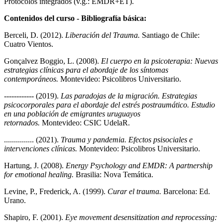
Protocolos integrados (v.g.: EMDR+ET).
Contenidos del curso - Bibliografía básica:
Berceli, D. (2012).
Liberación del Trauma.
Santiago de Chile:
Cuatro Vientos.
Gonçalvez Boggio, L. (2008).
El cuerpo en la psicoterapia: Nuevas
estrategias clínicas para el abordaje de los síntomas
contemporáneos.
Montevideo: Psicolibros Universitario.
------------ (2019).
Las paradojas de la migración. Estrategias
psicocorporales para el abordaje del estrés postraumático. Estudio
en una población de emigrantes uruguayos
retornados.
Montevideo: CSIC UdelaR.
............... (2021).
Trauma y pandemia. Efectos psisociales e
intervenciones clínicas.
Montevideo: Psicolibros Universitario.
Hartung, J. (2008).
Energy Psychology and EMDR: A partnership
for emotional healing.
Brasilia: Nova Temática.
Levine, P., Frederick, A. (1999).
Curar el trauma.
Barcelona: Ed.
Urano.
Shapiro, F. (2001).
Eye movement desensitization and reprocessing: