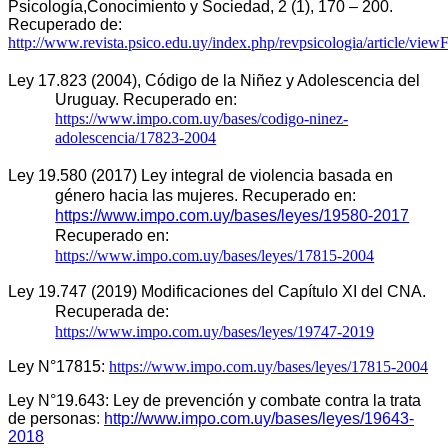
Psicología,Conocimiento y Sociedad, 2 (1), 170 – 200.
Recuperado de:
http://www.revista.psico.edu.uy/index.php/r
evpsicologia/article/viewF
Ley 17.823 (2004), Código de la Niñez y Adolescencia del 
Uruguay. Recuperado en: 
https://www.impo.com.uy/bases/codigo-ninez-
adolescencia/17823-2004
Ley 19.580 (2017) Ley integral de violencia basada en 
género hacia las mujeres. Recuperado en: 
https://www.impo.com.uy/bases/leyes/19580-2017
Recuperado en: 
https://www.impo.com.uy/bases/leyes/17815-2004
Ley 19.747 (2019) Modificaciones del Capítulo XI del CNA. 
Recuperada de: 
https://www.impo.com.uy/bases/leyes/19747-2019
Ley N°17815:
https://www.impo.com.uy/bases/leyes/17815-2004
Ley N°19.643: Ley de prevención y combate contra la trata
de personas
:
http://www.impo.com.uy/bases/leye
s/19643-
2018