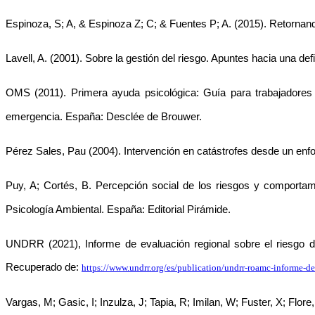
Espinoza, S; A, & Espinoza Z; C; & Fuentes P; A. (2015). Retornand
Lavell, A. (2001). Sobre la gestión del riesgo. Apuntes hacia una def
OMS (2011). Primera ayuda psicológica: Guía para trabajadores
emergencia. España: Desclée de Brouwer.
Pérez Sales, Pau (2004). Intervención en catástrofes desde un enfo
Puy, A; Cortés, B. Percepción social de los riesgos y comportam
Psicología Ambiental. España: Editorial Pirámide.
UNDRR (2021), Informe de evaluación regional sobre el riesgo 
Recuperado de: 
https://www.undrr.org/es/publication/undrr-roamc-informe-de
Vargas, M; Gasic, I; Inzulza, J; Tapia, R; Imilan, W; Fuster, X; Flore