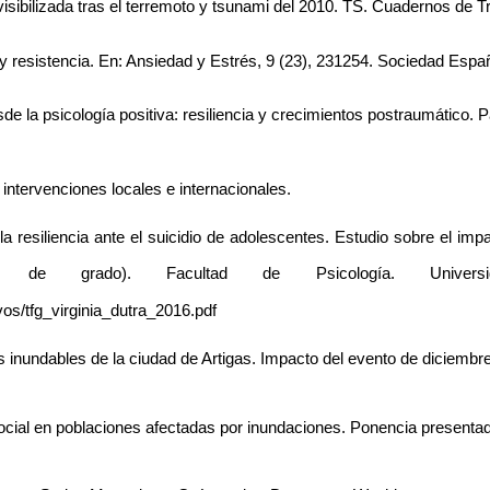
isibilizada tras el terremoto y tsunami del 2010. TS. Cuadernos de Tr
resistencia. En: Ansiedad y Estrés, 9 (23), 231254. Sociedad Españo
e la psicología positiva: resiliencia y crecimientos postraumático. P
ntervenciones locales e internacionales. 
la resiliencia ante el suicidio de adolescentes. Estudio sobre el im
de grado). Facultad de Psicología. Universi
os/tfg_virginia_dutra_2016.pdf
eas inundables de la ciudad de Artigas. Impacto del evento de diciemb
social en poblaciones afectadas por inundaciones. Ponencia presentad