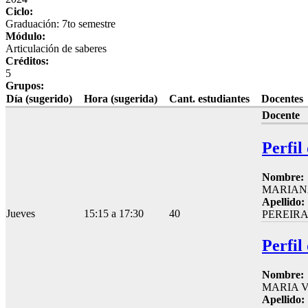
Ciclo:
Graduación: 7to semestre
Módulo:
Articulación de saberes
Créditos:
5
Grupos:
Día (sugerido)
Hora (sugerida)
Cant. estudiantes
Docentes
Docente
Perfil
Nombre:
MARIAN
Apellido:
Jueves
15:15 a 17:30
40
PEREIR
Perfil
Nombre:
MARIA V
Apellido: