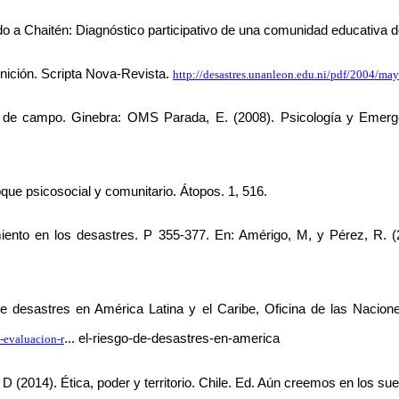
o a Chaitén: Diagnóstico participativo de una comunidad educativa de
inición. Scripta Nova-Revista. 
http://desastres.unanleon.edu.ni/pdf/2004/
 de campo. Ginebra: OMS Parada, E. (2008). Psicología y Emergen
que psicosocial y comunitario. Átopos. 1, 516. 
iento en los desastres. P 355-377. En: Amérigo, M, y Pérez, R. (
de desastres en América Latina y el Caribe, Oficina de las Nacio
... el-riesgo-de-desastres-en-america
-evaluacion-r
, D (2014). Ética, poder y territorio. Chile. Ed. Aún creemos en los su