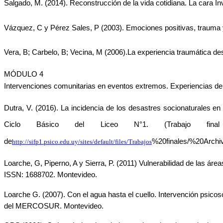
Salgado, M. (2014). Reconstrucción de la vida cotidiana. La cara Inv
Vázquez, C y Pérez Sales, P (2003). Emociones positivas, trauma y 
Vera, B; Carbelo, B; Vecina, M (2006).La experiencia traumática desd
MÓDULO 4
Intervenciones comunitarias en eventos extremos. Experiencias de i
Dutra, V. (2016). La incidencia de los desastres socionaturales en 
Ciclo Básico del Liceo N°1. (Trabajo final 
de
%20finales/%20Archiv
http://sifp1.psico.edu.uy/sites/default/files/Trabajos
Loarche, G, Piperno, A y Sierra, P. (2011) Vulnerabilidad de las ár
ISSN: 1688702. Montevideo. 
Loarche G. (2007). Con el agua hasta el cuello. Intervención psico
del MERCOSUR. Montevideo. 