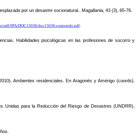
splazada por un desastre socionatural.. Magallania, 43 (3), 65-76. 
.
mayo/pdf/SPA/DOC15036/doc15036-contenido.pdf
cias. Habilidades psicológicas en las profesiones de socorro y 
2010). Ambientes residenciales. En Aragonés y Amérigo (coords). 
nes Unidas para la Reducción del Riesgo de Desastres (UNDRR). 
eños. 