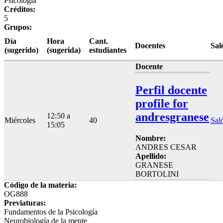
Psicología
Créditos:
5
Grupos:
Día
Hora
Cant.
Docentes
Sal
(sugerido)
(sugerida)
estudiantes
Docente
Perfil docente
profile for
andresgranese
12:50 a
Miércoles
40
Sal
15:05
Nombre:
ANDRES CESAR
Apellido:
GRANESE
BORTOLINI
Código de la materia:
OG888
Previaturas:
Fundamentos de la Psicología
Neurobiología de la mente