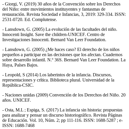
- Giorgi, V. (2019) 30 años de la Convención sobre los Derechos
del Niño: entre movimientos instituyentes y fantasmas de
restauración. Revista Sociedad e Infancias, 3, 2019: 329-334. ISSN:
2531-0720. Ed. Complutense.
- Lansdown, G. (2005) La evolución de las facultades del niño.
Innocenti Insight. Save the children-UNICEF. Centro de
Investigaciones Innocenti. Bernard Van Leer Foundation.
- Lansdown, G. (2005) ¿Me haces caso? El derecho de los niños
pequeños a participar en las decisiones que los afectan. Cuadernos
sobre desarrollo infantil. N.º 36S. Bernard Van Leer Foundation. La
Haya, Países Bajos.
- Leopold, S (2014) Los laberintos de la infancia. Discursos,
representaciones y crítica. Biblioteca plural. Universidad de la
República-CSIC.
- Naciones unidas (2009) Convención de los Derechos del Niño. 20
años. UNICEF.
- Osta, M.L ; Espiga, S. (2017) La infancia sin historia: propuestas
para analizar y pensar un discurso historiográfico. Revista Páginas
de Educación. Vol. 10, Núm. 2; pp 111-116. ISSN: 1688-5287 ; e-
ISSN: 1688-7468