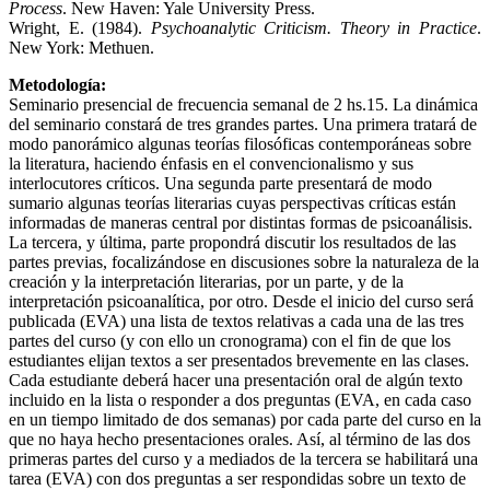
Process
. New Haven: Yale University Press.
Wright, E. (1984).
Psychoanalytic Criticism. Theory in Practice
.
New York: Methuen.
Metodología:
Seminario presencial de frecuencia semanal de 2 hs.15. La dinámica
del seminario constará de tres grandes partes. Una primera tratará de
modo panorámico algunas teorías filosóficas contemporáneas sobre
la literatura, haciendo énfasis en el convencionalismo y sus
interlocutores críticos. Una segunda parte presentará de modo
sumario algunas teorías literarias cuyas perspectivas críticas están
informadas de maneras central por distintas formas de psicoanálisis.
La tercera, y última, parte propondrá discutir los resultados de las
partes previas, focalizándose en discusiones sobre la naturaleza de la
creación y la interpretación literarias, por un parte, y de la
interpretación psicoanalítica, por otro. Desde el inicio del curso será
publicada (EVA) una lista de textos relativas a cada una de las tres
partes del curso (y con ello un cronograma) con el fin de que los
estudiantes elijan textos a ser presentados brevemente en las clases.
Cada estudiante deberá hacer una presentación oral de algún texto
incluido en la lista o responder a dos preguntas (EVA, en cada caso
en un tiempo limitado de dos semanas) por cada parte del curso en la
que no haya hecho presentaciones orales. Así, al término de las dos
primeras partes del curso y a mediados de la tercera se habilitará una
tarea (EVA) con dos preguntas a ser respondidas sobre un texto de