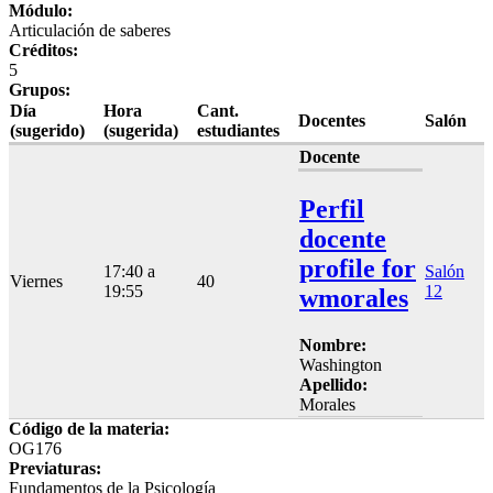
Módulo:
Articulación de saberes
Créditos:
5
Grupos:
Día
Hora
Cant.
Docentes
Salón
(sugerido)
(sugerida)
estudiantes
Docente
Perfil
docente
profile for
17:40 a
Salón
Viernes
40
19:55
12
wmorales
Nombre:
Washington
Apellido:
Morales
Código de la materia:
OG176
Previaturas:
Fundamentos de la Psicología