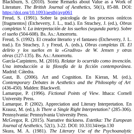
Blackburn, S. (2010). Some Remarks about Value as a Work of
Literature.
The British Journal of Aesthetics
, 50(1), 85-88. DOI:
https://doi.org/10.1093/aesthj/ayp061
Freud, S. (1991). Sobre la psicología de los procesos oníricos
[fragmentos] (Etcheverry, J. L., trad.). En Strachey, J. (ed.),
Obras
completas V. La interpretación de los sueños (segunda parte). Sobre
el sueño
(504-608). Bs. As.: Amorrortu.
Freud, S. (1992). El creador literario y el fantaseo (Etcheverry, J. L.
trad.). En Strachey, J. y Freud, A. (eds.),
Obras completas IX. El
delirio y los sueños en la «Gradiva» de W. Jensen y otras
obras
(127-135). Bs. As.: Amorrortu.
García-Carpintero, M. (2016).
Relatar lo ocurrido como invención.
Una introducción a la filosofía de la ficción contemporánea
.
Madrid: Cátedra.
Gaut, B. (2006). Art and Cognition. En Kieran, M. (ed.),
Contemporary Debates in Aesthetics and the Philosophy of Art
(436-450). Malden: Blackwell.
Lamarque, P. (1996).
Fictional Points of View
. Ithaca: Cornell
University Press.
Lamarque, P. (2002). Appreciation and Literary Interpretation. En
Krausz, M. (ed.),
Is There a Single Right Interpretation?
(285-306).
Pennsylvania: Pennsylvania University Press.
McGregor, R. (2015). Narrative thickness.
Estetika:
The European
Journal of Aesthetics
, 52(1), 3-22. DOI: 10.33134/eeja.130
Skura, M. A. (1981).
The Literary Use of the Psychoanalytic