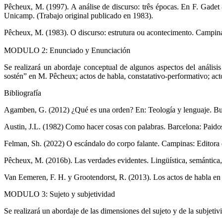
Pêcheux, M. (1997). A análise de discurso: três épocas. En F. Gade
Unicamp. (Trabajo original publicado en 1983).
Pêcheux, M. (1983). O discurso: estrutura ou acontecimento.
Campinas
MODULO 2: Enunciado y Enunciación
Se realizará un abordaje conceptual de algunos aspectos del análisis 
sostén” en M. Pêcheux; actos de habla, constatativo-performativo; acto
Bibliografía
Agamben, G. (2012) ¿Qué es una orden? En: Teología y lenguaje. Bu
Austin, J.L. (1982) Como hacer cosas con palabras. Barcelona: Paidos
Felman, Sh. (2022) O escándalo do corpo falante. Campinas: Editora
Pêcheux, M. (2016b). Las verdades evidentes. Lingüística, semántica,
Van Eemeren, F. H. y Grootendorst, R. (2013). Los actos de habla en 
MODULO 3: Sujeto y subjetividad
Se realizará un abordaje de las dimensiones del sujeto y de la subjetivid