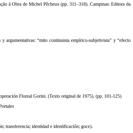
odução à Obra de Michel Pêcheux (pp. 311–318). Campinas: Editora da
s y argumentativas: “mito continuista empírico-subjetivista” y “efecto
operación Floreal Gorini. (Texto original de 1975). (pp. 101-125)
Portales
n; transferencia; identidad e identificación; goce).