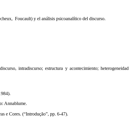
êcheux, Foucault) y el análisis psicoanalítico del discurso.
discurso, intradiscurso; estructura y acontecimiento; heterogeneidad
1984).
blo: Annablume.
as e Cores. (“Introdução”, pp. 6-47).