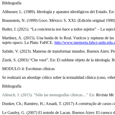
Bibliografía
Althusser, L. (1989). Ideología y aparatos ideológicos del Estado. En
Braunstein, N. (1999) Goce. México: S. XXI. (Edición original 1990)
Butler, J. (2021). “La conciencia nos hace a todos sujetos” – La suje
Martínez, A. (2015). Una huida de lo Real. Vuelcos y rupturas de las r
sujeto opaco. La Plata: FaHCE.
http://www.memoria.fahce.unlp.edu.a
Safatle, V. (2023). Maneras de transformar mundos. Buenos Aires: P
Zizek, S. (2003) “Che vuoi”. En: El sublime objeto de la ideología. 
MODULO 4: Escrituras clínicas
Se realizará un abordaje crítico sobre la textualidad clínica (caso, viñe
Bibliografía
Allouch, J. (2015). "Sólo las monografías clínicas…" En:
Revista Me
Dunker, Ch.; Ramirez, H.; Assadi, T. (2017)
A construção de casos cl
Le Gaufey, G. (2007) El notodo de Lacan. Buenos Aires: El cuenco de