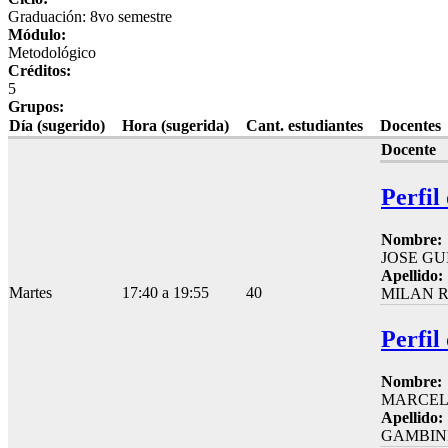
Graduación: 8vo semestre
Módulo:
Metodológico
Créditos:
5
Grupos:
Día (sugerido)
Hora (sugerida)
Cant. estudiantes
Docentes
Docente
Perfil
Nombre:
JOSE G
Apellido:
Martes
17:40 a 19:55
40
MILAN 
Perfil
Nombre:
MARCE
Apellido:
GAMBIN