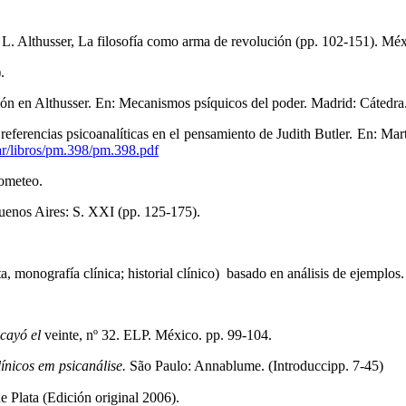
: L. Althusser, La filosofía como arma de revolución (pp. 102-151). Mé
.
ción en Althusser. En: Mecanismos psíquicos del poder. Madrid: Cátedra.
eferencias psicoanalíticas en el pensamiento de Judith Butler. En: Mart
r/libros/pm.398/pm.398.pdf
rometeo.
Buenos Aires: S. XXI (pp. 125-175).
ta, monografía clínica; historial clínico) basado en análisis de ejemplos.
 cayó el
veinte, nº 32. ELP. México. pp. 99-104.
ínicos em psicanálise.
São Paulo: Annablume. (Introduccipp. 7-45)
 Plata (Edición original 2006).