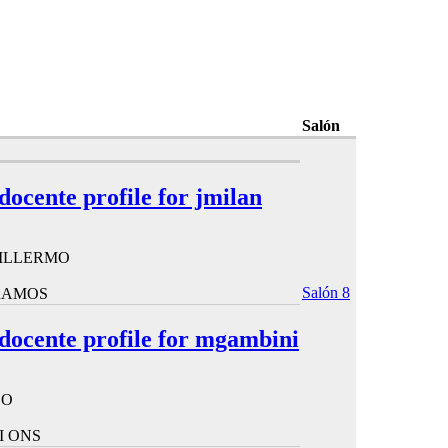
Salón
 docente profile for jmilan
UILLERMO
Salón 8
RAMOS
 docente profile for mgambini
LO
I ONS