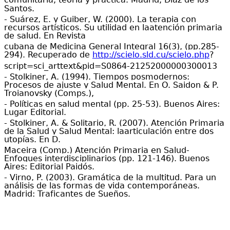
Santos.
- Suárez, E. y Guiber, W. (2000). La terapia con
recursos artísticos. Su utilidad en laatención primaria
de salud. En Revista
cubana de Medicina General Integral 16(3), (pp.285-
294). Recuperado de
http://scielo.sld.cu/scielo.php
?
script=sci_arttext&pid=S0864-21252000000300013
- Stolkiner, A. (1994). Tiempos posmodernos:
Procesos de ajuste y Salud Mental. En O. Saidon & P.
Troianovsky (Comps.),
- Políticas en salud mental (pp. 25-53). Buenos Aires:
Lugar Editorial.
- Stolkiner, A. & Solitario, R. (2007). Atención Primaria
de la Salud y Salud Mental: laarticulación entre dos
utopías. En D.
Maceira (Comp.) Atención Primaria en Salud-
Enfoques interdisciplinarios (pp. 121-146). Buenos
Aires: Editorial Paidós.
- Virno, P. (2003). Gramática de la multitud. Para un
análisis de las formas de vida contemporáneas.
Madrid: Traficantes de Sueños.