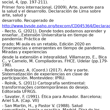
social, 4, (pp. 197-211).
Primer foro internacional, (2009). Arte, puente para
la salud y el desarrollo. Declaración de Lima sobre
arte, salud y
desarrollo. Recuperado de
http://www.bvsde.paho.org/texcom/CD045364/Declara
- Recto, G. (2021). Donde todes podamos aprender y
enseñar...Extensión Universitaria en tiempo de
pandemia: Práctica de
grado; Mi aula es un retablo, Edición 2020 en
Emergencias y emergentes en tiempo de pandemia.
Miradas y experiencias
desde la extensión e integralidad. Villamarzo, E., Bica
C., y Camelo, M. Compiladoras. FHCE. Udelar (pp.179-
198).
- Rodríguez, A. (Coord.) (2017). Arte y parte.
Sistematización de experiencias en clave de
participación. Montevideo: IPRU.
- Rolnik, S. (2011) Cartografia sentimental:
transformações contemporâneas do desejo.
Editorada UFRGS.
- Savater, F. (1991). Ética para Amador. Barcelona;
Ariel S.A. (Cap. VII)
- San Martin, H., y Pastor V. (1988). Salud
comunitaria, teoria y practica. Madrid, Diaz de los