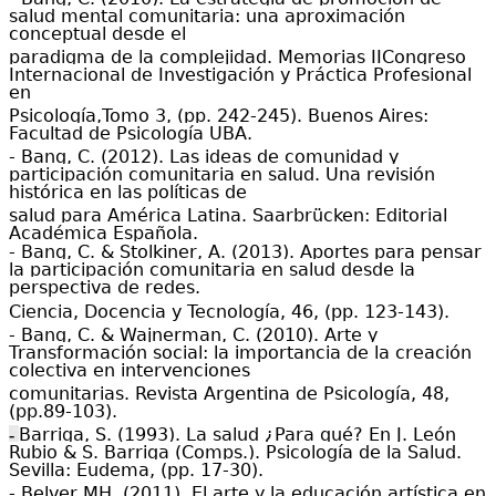
salud mental comunitaria: una aproximación
conceptual desde el
paradigma de la complejidad. Memorias IICongreso
Internacional de Investigación y Práctica Profesional
en
Psicología,Tomo 3, (
pp.
242-245). Buenos Aires:
Facultad de Psicología UBA.
- Bang, C. (2012). Las ideas de comunidad y
participación comunitaria en salud. Una revisión
histórica en las políticas de
salud para América Latina. Saarbrücken: Editorial
Académica Española.
- Bang, C. & Stolkiner, A. (2013). Aportes para pensar
la participación comunitaria en salud desde la
perspectiva de redes.
Ciencia, Docencia y Tecnología, 46, (pp. 123-143).
- Bang, C. & Wajnerman, C. (2010). Arte y
Transformación social: la importancia de la creación
colectiva en intervenciones
comunitarias. Revista Argentina de Psicología, 48,
(pp.89-103).
Barriga, S. (1993). La salud ¿Para qué? En J. León
-
Rubio & S. Barriga (Comps.). Psicología de la Salud.
Sevilla: Eudema, (pp. 17-30).
- Belver MH. (2011). El arte y la educación artística en