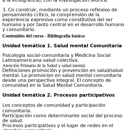
a la etnográfica
)
, con la investigación teórica.
3.
Co construir, mediante un p
roceso reflexivo de
pensamiento crítico,
la comprensión
de la
experiencia expresiva como constitutiva del ser
humano y por tanto central en el desarrollo humano
y comunitario.
Contenidos del curso - Bibliografía básica:
Unidad temática 1.
Salud mental Comunitaria
P
sicología social-comunitaria y Medicina Social
L
atinoamericana-salud colectiva.
Atención Primaria de la Salud y salud mental.
Definiciones promoción y prevención en salud/salud
mental. La promocion en salud mental comunitaria
desde una perspectiva integral. El concepto de
comunidad en la Salud Mental Comunitaria.
Unidad temática
2
.
P
rocesos participativos
Los conceptos de comunidad y participación
comunitaria.
Participación
como determinante social del proceso
de salud.
Procesos participativos y
el lugar
de redes en el