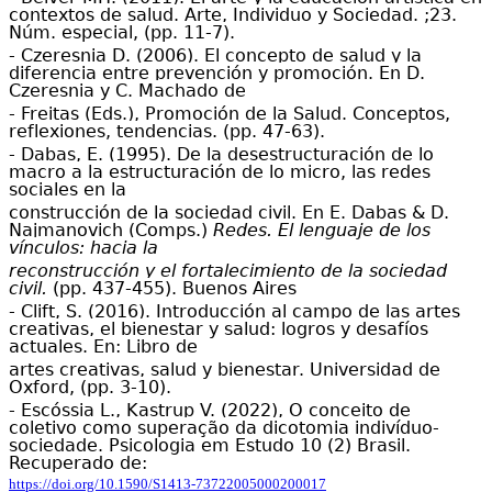
contextos de salud. Arte, Individuo y Sociedad. ;23.
Núm. especial, (pp. 11-7).
- Czeresnia D. (2006). El concepto de salud y la
diferencia entre prevención y promoción. En D.
Czeresnia y C. Machado de
- Freitas (Eds.), Promoción de la Salud. Conceptos,
reflexiones, tendencias. (pp. 47-63).
- Dabas, E. (1995). De la desestructuración de lo
macro a la estructuración de lo micro, las redes
sociales en la
construcción de la sociedad civil. En E. Dabas & D.
Najmanovich (Comps.)
Redes. El lenguaje de los
vínculos: hacia la
reconstrucción y el fortalecimiento de la sociedad
civil.
(pp. 437-455). Buenos Aires
- Clift, S. (2016). Introducción al campo de las artes
creativas, el bienestar y salud: logros y desafíos
actuales. En: Libro de
artes creativas, salud y bienestar. Universidad de
Oxford, (pp. 3-10).
- Escóssia
L.,
Kastrup
V.
(2022),
O conceito de
coletivo como superação da dicotomia indivíduo-
sociedade.
Psicologia em Estudo 10 (2) Brasil.
Recuperado de:
https://doi.org/10.1590/S1413-73722005000200017