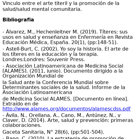
Vinculo entre el
arte titeril y la
promoción
de la
salud/
salud mental comunitaria
.
Bibliografia
- Álvarez, M., Hechenleitner M. (2019). Títeres: sus
usos en salud y enseñanza en Enfermería en Revista
Educación Médica, España. 20(1), (pp:148-51).
- Astell-Burt, C. (2002). Yo soy la historia. El arte de
los títeres en la educación y la terapia.
Londres:Londres: Souvenir Press.
- Asociación Latinoamericana de Medicina Social
[ALAMES]. (2011, junio). Documento dirigido a la
Organización Mundial de
la Salud ante la Conferencia Mundial sobre
Determinantes sociales de la salud. Informe de la
Asociación Latinoamericana
de Medicina Social ALAMES. [Documento en línea].
Extraído en de
http://www.alames.org/documentos/alamescdss.pdf
- Ávila, N., Orellana, A., Cano, M., Antúnez, N., y
Claver, D. (2014). Arte, salud y prevención: primeras
colaboraciones.
Gaceta Sanitaria, N° 28(6), (pp:501-504).
- Bang, C. (2010). La estrategia de promoción de