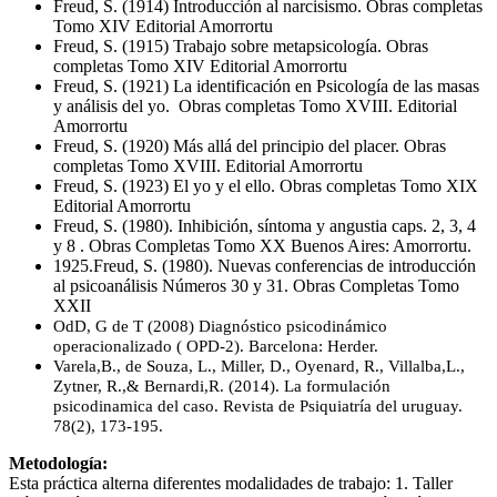
Freud, S. (1914) Introducción al narcisismo. Obras completas 
Tomo XIV Editorial Amorrortu
Freud, S. (1915) Trabajo sobre metapsicología. Obras 
completas Tomo XIV Editorial Amorrortu
Freud, S. (1921) La identificación en Psicología de las masas 
y análisis del yo.  Obras completas Tomo XVIII. Editorial 
Amorrortu
Freud, S. (1920) Más allá del principio del placer. Obras 
completas Tomo XVIII. Editorial Amorrortu
Freud, S. (1923) El yo y el ello. Obras completas Tomo XIX 
Editorial Amorrortu
Freud, S. (1980). Inhibición, síntoma y angustia caps. 2, 3, 4 
y 8 . Obras Completas Tomo XX Buenos Aires: Amorrortu.
1925.Freud, S. (1980). Nuevas conferencias de introducción 
al psicoanálisis Números 30 y 31. Obras Completas Tomo 
XXII
OdD, G de T (2008) Diagnóstico psicodinámico 
operacionalizado ( OPD-2). Barcelona: Herder.
Varela,B., de Souza, L., Miller, D., Oyenard, R., Villalba,L., 
Zytner, R.,& Bernardi,R. (2014). La formulación 
psicodinamica del caso. Revista de Psiquiatría del uruguay. 
78(2), 173-195.
Metodología:
Esta práctica alterna diferentes modalidades de trabajo: 1. Taller