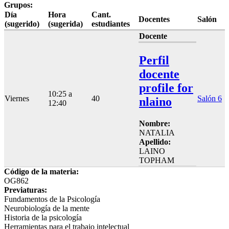
Grupos:
Día
Hora
Cant.
Docentes
Salón
(sugerido)
(sugerida)
estudiantes
Docente
Perfil
docente
profile for
10:25 a
Viernes
40
Salón 6
nlaino
12:40
Nombre:
NATALIA
Apellido:
LAINO
TOPHAM
Código de la materia:
OG862
Previaturas:
Fundamentos de la Psicología
Neurobiología de la mente
Historia de la psicología
Herramientas para el trabajo intelectual