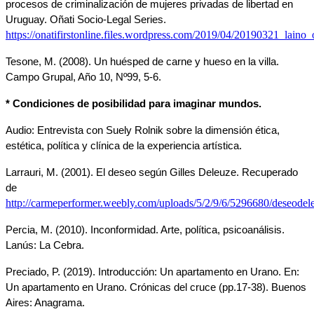
procesos de criminalización de mujeres privadas de libertad en 
Uruguay. Oñati Socio-Legal Series.
https://onatifirstonline.files.wordpress.com/2019/04/20190321_laino_o
Tesone, M. (2008). Un huésped de carne y hueso en la villa. 
Campo Grupal, Año 10, Nº99, 5-6.
* Condiciones de posibilidad para imaginar mundos.
Audio: Entrevista con Suely Rolnik sobre la dimensión ética, 
estética, política y clínica de la experiencia artística.
Larrauri, M. (2001). El deseo según Gilles Deleuze. Recuperado 
de
http://carmeperformer.weebly.com/uploads/5/2/9/6/5296680/deseodel
Percia, M. (2010). Inconformidad. Arte, política, psicoanálisis. 
Lanús: La Cebra.
Preciado, P. (2019). Introducción: Un apartamento en Urano. En: 
Un apartamento en Urano. Crónicas del cruce (pp.17-38). Buenos 
Aires: Anagrama.