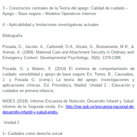
3 – Constructos centrales de la Teoría del apego: Calidad de cuidado –
Apego – Base segura – Modelos Operativos Internos
4 – Aplicabilidad y limitaciones investigativas actuales
Bibliografía
Posada, G., Jacobs. A., Carbonell, O.A., Alzate, G., Bustamante, M.R., &
Arenas, A. (1999). Maternal Care and Attachment Security in Ordinary and
Emergency Context.
Developmental Psychology
,
35
(6), 1379-1388.
Posada, G. y Waters, E. (2014) El sistema de comportamiento de
cuidado: sensibilidad y apoyo de base segura- En: Torres, B., Causadias,
J. y Posada G. (comp.) La teoría del apego. Investigaciones y
aplicaciones clínicas. Ed. Prismática, Madrid. Unidad 2 - Educación y
cuidados en primera infancia.
MIDES
(201
8
). Informe Encuesta de Nutrición, Desarrollo Infantil y Salud:
i
nforme de la Segunda ronda. En
:
http://ine.gub.uy/encuesta-nacional-de-
desarrollo-infantil-y-salud-endis-
Unidad 2
1– Cuidados como derecho social