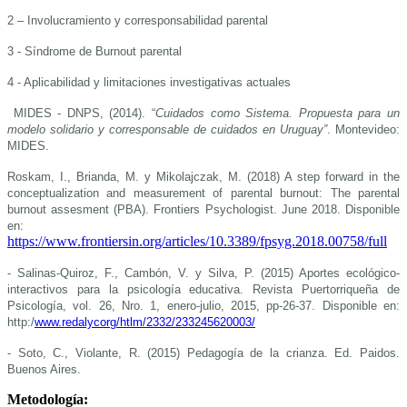
2 – Involucramiento y corresponsabilidad parental
3 - Síndrome de Burnout parental
4 - Aplicabilidad y limitaciones investigativas actuales
MIDES - DNPS, (2014). “
Cuidados como Sistema. Propuesta para un
modelo solidario y corresponsable de cuidados en Uruguay”
. Montevideo:
MIDES.
Roskam, I., Brianda, M. y Mikolajczak, M. (2018) A step forward in the
conceptualization and measurement of parental burnout: The parental
burnout assesment (PBA). Frontiers Psychologist. June 2018. Disponible
en:
https://www.frontiersin.org/articles/10.3389/fpsyg.2018.00758/full
- Salinas-Quiroz, F., Cambón, V. y Silva, P. (2015) Aportes ecológico-
interactivos para la psicología educativa. Revista Puertorriqueña de
Psicología, vol. 26, Nro. 1, enero-julio, 2015, pp-26-37. Disponible en:
http:/
www.redalycorg/htlm/2332/233245620003/
- Soto, C., Violante, R. (2015) Pedagogía de la crianza. Ed. Paidos.
Buenos Aires.
Metodología: