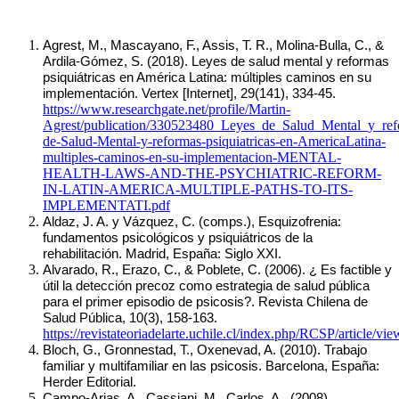
Agrest, M., Mascayano, F., Assis, T. R., Molina-Bulla, C., & 
Ardila-Gómez, S. (2018). Leyes de salud mental y reformas 
psiquiátricas en América Latina: múltiples caminos en su 
implementación. Vertex [Internet], 29(141), 334-45. 
https://www.researchgate.net/profile/Martin-
Agrest/publication/330523480_Leyes_de_Salud_Menta
de-Salud-Mental-y-reformas-psiquiatricas-en-AmericaLatina-
multiples-caminos-en-su-implementacion-MENTAL-
HEALTH-LAWS-AND-THE-PSYCHIATRIC-REFORM-
IN-LATIN-AMERICA-MULTIPLE-PATHS-TO-ITS-
IMPLEMENTATI.pdf
Aldaz, J. A. y Vázquez, C. (comps.), Esquizofrenia: 
fundamentos psicológicos y psiquiátricos de la 
rehabilitación. Madrid, España: Siglo XXI.
Alvarado, R., Erazo, C., & Poblete, C. (2006). ¿ Es factible y 
útil la detección precoz como estrategia de salud pública 
para el primer episodio de psicosis?. Revista Chilena de 
Salud Pública, 10(3), 158-163.  
https://revistateoriadelarte.uchile.cl/index.php/RCSP/article/vi
Bloch, G., Gronnestad, T., Oxenevad, A. (2010). Trabajo 
familiar y multifamiliar en las psicosis. Barcelona, España: 
Herder Editorial.
Campo-Arias, A., Cassiani, M., Carlos, A., (2008) 