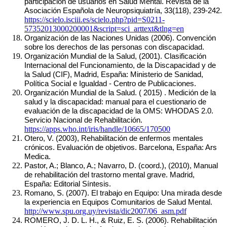
participación de usuarios en Salud Mental. Revista de la 
Asociación Española de Neuropsiquiatría, 33(118), 239-242. 
https://scielo.isciii.es/scielo.php?pid=S0211-
57352013000200001&script=sci_arttext&tlng=en
Organización de las Naciones Unidas (2006). Convención 
sobre los derechos de las personas con discapacidad.
Organización Mundial de la Salud, (2001). Clasificación 
Internacional del Funcionamiento, de la Discapacidad y de 
la Salud (CIF), Madrid, España: Ministerio de Sanidad, 
Política Social e Igualdad - Centro de Publicaciones.
Organización Mundial de la Salud. ( 2015) . Medición de la 
salud y la discapacidad: manual para el cuestionario de 
evaluación de la discapacidad de la OMS: WHODAS 2.0. 
Servicio Nacional de Rehabilitación. 
https://apps.who.int/iris/handle/10665/170500
Otero, V. (2003), Rehabilitación de enfermos mentales 
crónicos. Evaluación de objetivos. Barcelona, España: Ars 
Medica.
Pastor, A.; Blanco, A.; Navarro, D. (coord.), (2010), Manual 
de rehabilitación del trastorno mental grave. Madrid, 
España: Editorial Síntesis.
Romano, S. (2007). El trabajo en Equipo: Una mirada desde 
la experiencia en Equipos Comunitarios de Salud Mental. 
http://www.spu.org.uy/revista/dic2007/06_asm.pdf
ROMERO, J. D. L. H., & Ruiz, E. S. (2006). Rehabilitación 