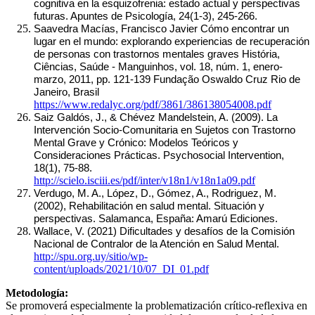
cognitiva en la esquizofrenia: estado actual y perspectivas 
futuras. Apuntes de Psicología, 24(1-3), 245-266.
Saavedra Macías, Francisco Javier Cómo encontrar un 
lugar en el mundo: explorando experiencias de recuperación 
de personas con trastornos mentales graves História, 
Ciências, Saúde - Manguinhos, vol. 18, núm. 1, enero-
marzo, 2011, pp. 121-139 Fundação Oswaldo Cruz Rio de 
Janeiro, Brasil 
https://www.redalyc.org/pdf/3861/386138054008.pdf
Saiz Galdós, J., & Chévez Mandelstein, A. (2009). La 
Intervención Socio-Comunitaria en Sujetos con Trastorno 
Mental Grave y Crónico: Modelos Teóricos y 
Consideraciones Prácticas. Psychosocial Intervention, 
18(1), 75-88. 
http://scielo.isciii.es/pdf/inter/v18n1/v18n1a09.pdf
Verdugo, M. A., López, D., Gómez, A., Rodriguez, M. 
(2002), Rehabilitación en salud mental. Situación y 
perspectivas. Salamanca, España: Amarú Ediciones.
Wallace, V. (2021) Dificultades y desafíos de la Comisión 
Nacional de Contralor de la Atención en Salud Mental. 
http://spu.org.uy/sitio/wp-
content/uploads/2021/10/07_DI_01.pdf
Metodología:
Se promoverá especialmente la problematización crítico-reflexiva en