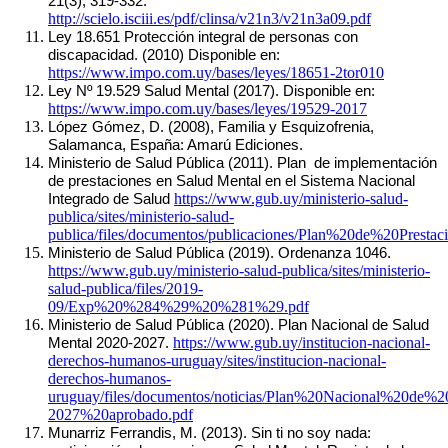
21(3), 319-332. 
http://scielo.isciii.es/pdf/clinsa/v21n3/v21n3a09.pdf
Ley 18.651 Protección integral de personas con 
discapacidad. (2010) Disponible en: 
https://www.impo.com.uy/bases/leyes/18651-2tor010
Ley Nº 19.529 Salud Mental (2017). Disponible en: 
https://www.impo.com.uy/bases/leyes/19529-2017
López Gómez, D. (2008), Familia y Esquizofrenia, 
Salamanca, España: Amarú Ediciones.
Ministerio de Salud Pública (2011). Plan  de implementación 
de prestaciones en Salud Mental en el Sistema Nacional 
https://www.gub.uy/ministerio-salud-
Integrado de Salud 
publica/sites/ministerio-salud-
publica/files/documentos/publicaciones/Plan%20de%20Pres
Ministerio de Salud Pública (2019). Ordenanza 1046. 
https://www.gub.uy/ministerio-salud-publica/sites/ministerio-
salud-publica/files/2019-
09/Exp%20%284%29%20%281%29.pdf
Ministerio de Salud Pública (2020). Plan Nacional de Salud 
https://www.gub.uy/institucion-nacional-
Mental 2020-2027. 
derechos-humanos-uruguay/sites/institucion-nacional-
derechos-humanos-
uruguay/files/documentos/noticias/Plan%20Nacional%20d
2027%20aprobado.pdf
Munarriz Ferrandis, M. (2013). Sin ti no soy nada: 