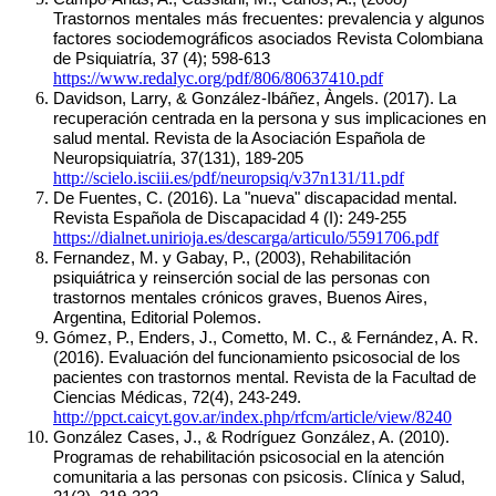
Trastornos mentales más frecuentes: prevalencia y algunos 
factores sociodemográficos asociados Revista Colombiana 
de Psiquiatría, 37 (4); 598-613 
https://www.redalyc.org/pdf/806/80637410.pdf
Davidson, Larry, & González-Ibáñez, Àngels. (2017). La 
recuperación centrada en la persona y sus implicaciones en 
salud mental. Revista de la Asociación Española de 
Neuropsiquiatría, 37(131), 189-205 
http://scielo.isciii.es/pdf/neuropsiq/v37n131/11.pdf
De Fuentes, C. (2016). La "nueva" discapacidad mental. 
Revista Española de Discapacidad 4 (I): 249-255 
https://dialnet.unirioja.es/descarga/articulo/5591706.pdf
Fernandez, M. y Gabay, P., (2003), Rehabilitación 
psiquiátrica y reinserción social de las personas con 
trastornos mentales crónicos graves, Buenos Aires, 
Argentina, Editorial Polemos.
Gómez, P., Enders, J., Cometto, M. C., & Fernández, A. R. 
(2016). Evaluación del funcionamiento psicosocial de los 
pacientes con trastornos mental. Revista de la Facultad de 
Ciencias Médicas, 72(4), 243-249. 
http://ppct.caicyt.gov.ar/index.php/rfcm/article/view/8240
González Cases, J., & Rodríguez González, A. (2010). 
Programas de rehabilitación psicosocial en la atención 
comunitaria a las personas con psicosis. Clínica y Salud, 