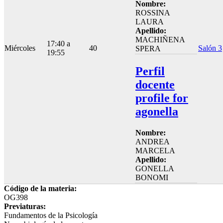
Nombre:
ROSSINA
LAURA
Apellido:
MACHIÑENA
17:40 a
Miércoles
40
Salón 3
SPERA
19:55
Perfil
docente
profile for
agonella
Nombre:
ANDREA
MARCELA
Apellido:
GONELLA
BONOMI
Código de la materia:
OG398
Previaturas:
Fundamentos de la Psicología