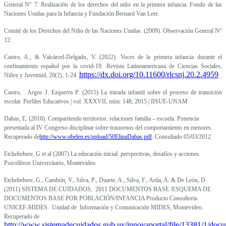
General N° 7: Realización de los derechos del niño en la primera infancia. Fondo de las
Naciones Unidas para la Infancia y Fundación Bernard Van Leer.
Comité de los Derechos del Niño de las Naciones Unidas.
(2009). Observación General N°
12:
Castro, A., & Valcárcel-Delgado, V. (2022). Voces de la primera infancia durante el
confinamiento español
por la covid-19. Revista Latinoamericana de Ciencias Sociales,
https://dx.doi.org/10.11600/rlcsnj.20.2.4959
Niñez y Juventud, 20(2), 1-24.
Castro, . Argos J. Ezquerra P. (2015) La mirada infantil sobre el proceso de transición
escolar. Perfiles Educativos | vol. XXXVII, núm. 148, 2015 | IISUE-UNAM
Dabas, E. (2010). Compartiendo territorios: relaciones familia – escuela. Ponencia
presentada al IV Congreso disciplinar sobre trastornos del comportamiento en menores.
Recuperado de
http://www.obelen.es/upload/50ElinaDabas.pdf
. Consultado 05/03/2012
Etchebehere, G et al (2007) La educación inicial: perspectivas, desafíos y acciones.
Psicolibros Universitario, Montevideo.
Etchebehere, G., Cambón, V., Silva, P., Duarte, A., Silva, F., Artía, A. & De León, D.
(2011) SISTEMA DE CUIDADOS, 2011 DOCUMENTOS BASE /ESQUEMA DE
DOCUMENTOS BASE POR POBLACIÓN/INFANCIA Producto Consultoría
UNICEF-MIDES. Unidad de Información y Comunicación MIDES, Montevideo.
Recuperado de
http://www.sistemadecuidados.gub.uy/innovaportal/file/13381/1/doc