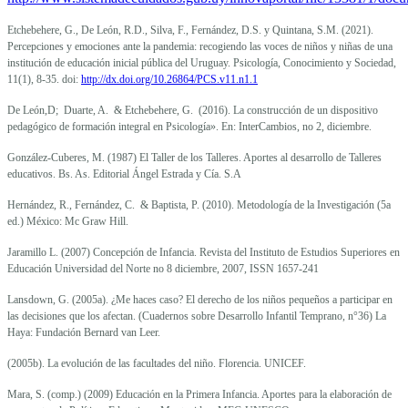
Etchebehere, G., De León, R.D., Silva, F., Fernández, D.S. y Quintana, S.M. (2021).
Percepciones y emociones ante la pandemia: recogiendo las voces de niños y niñas de una
institución de educación inicial pública del Uruguay. Psicología, Conocimiento y Sociedad,
11(1), 8-35. doi:
http://dx.doi.org/10.26864/PCS.v11.n1.1
De León,D; Duarte, A. & Etchebehere, G. (2016). La construcción de un dispositivo
pedagógico de formación integral en Psicología». En: InterCambios, no 2, diciembre.
González-Cuberes, M. (1987) El Taller de los Talleres. Aportes al desarrollo de Talleres
educativos. Bs. As. Editorial Ángel Estrada y Cía. S.A
Hernández, R., Fernández, C. & Baptista, P. (2010). Metodología de la Investigación (5a
ed.) México: Mc Graw Hill.
Jaramillo L. (2007) Concepción de Infancia. Revista del Instituto de Estudios Superiores en
Educación Universidad del Norte no 8 diciembre, 2007,
ISSN 1657-241
Lansdown, G. (2005a). ¿Me haces caso? El derecho de los niños pequeños a participar en
las decisiones que los afectan. (Cuadernos sobre Desarrollo Infantil Temprano, n°36) La
Haya: Fundación Bernard van Leer.
(2005b). La evolución de las facultades del niño. Florencia. UNICEF.
Mara, S. (comp.) (2009) Educación en la Primera Infancia. Aportes para la elaboración de