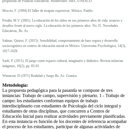
propuestas de Políticas Educativas. Montevideo: MEC-UNESCO.
Moccio, F. (1994) El Taller de terapias expresivas. México. Paidós.
Peralta, M.V. (2001). La educación de los niños en sus primeros años de vida: avances y
desafíos frente al nuevo siglo. La educación de los primeros años. No 35. Novedades
Educativas, Bs. As.
Salinas- Quiroz, F. (2015). Sensibilidad, comportamiento de base segura y desarrollo
sociocognitivo en centros de educación inicial en México. Universitas Psychologica, 14(3),
1017-1028.
Sarlé, P. (2011). El juego como espacio cultural, imaginario y didáctico. Revista infancias
imágenes, 10(2), pp. 83-91.
Winnicott, D (1971) Realidad y Juego Bs. As: Granica
Metodología:
La propuesta pedagógica para la pasantía se compone de tres
instancias: Trabajo de campo, supervisión y plenario. 1 - Trabajo de
campo: los estudiantes conforman equipos de trabajo
interdisciplinario con estudiantes de Psicología del ciclo integral y
estudiantes de otras disciplinas, que concurren a Centros de
Educación Inicial para realizar actividades previamente planificadas.
En esta instancia es función de los docentes de referencia acompañar
el proceso de los estudiantes, participar de algunas actividades de