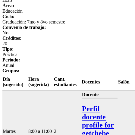
2023
Área:
Educación
Ciclo:
Graduación: 7mo y 8vo semestre
Convenio de trabajo:
No
Créditos:
20
Tipo:
Práctica
Período:
Anual
Grupos:
Día
Hora
Cant.
Docentes
Salón
(sugerido)
(sugerida)
estudiantes
Docente
Perfil
docente
profile for
Martes
8:00 a 11:00
2
getchebe