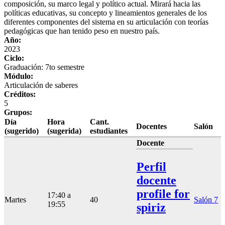
composición, su marco legal y político actual. Mirará hacia las
políticas educativas, su concepto y lineamientos generales de los
diferentes componentes del sistema en su articulación con teorías
pedagógicas que han tenido peso en nuestro país.
Año:
2023
Ciclo:
Graduación: 7to semestre
Módulo:
Articulación de saberes
Créditos:
5
Grupos:
Día
Hora
Cant.
Docentes
Salón
(sugerido)
(sugerida)
estudiantes
Docente
Perfil
docente
profile for
17:40 a
Martes
40
Salón 7
19:55
spiriz