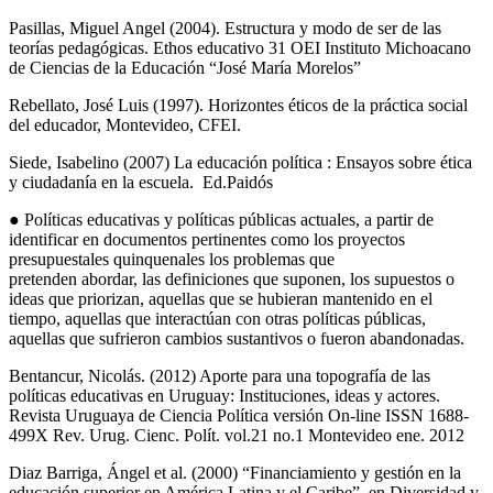
Pasillas, Miguel Angel (2004). Estructura y modo de ser de las
teorías pedagógicas. Ethos educativo 31 OEI Instituto Michoacano
de Ciencias de la Educación “José María Morelos”
Rebellato, José Luis (1997). Horizontes éticos de la práctica social
del educador, Montevideo, CFEI.
Siede, Isabelino (2007) La educación política : Ensayos sobre ética
y ciudadanía en la escuela. Ed.Paidós
● Políticas educativas y políticas públicas actuales, a partir de
identificar en documentos pertinentes como los proyectos
presupuestales quinquenales los problemas que
pretenden abordar, las definiciones que suponen, los supuestos o
ideas que priorizan, aquellas que se hubieran mantenido en el
tiempo, aquellas que interactúan con otras políticas públicas,
aquellas que sufrieron cambios sustantivos o fueron abandonadas.
Bentancur, Nicolás. (2012) Aporte para una topografía de las
políticas educativas en Uruguay: Instituciones, ideas y actores.
Revista Uruguaya de Ciencia Política versión On-line ISSN 1688-
499X Rev. Urug. Cienc. Polít. vol.21 no.1 Montevideo ene. 2012
Diaz Barriga, Ángel et al. (2000) “Financiamiento y gestión en la
educación superior en América Latina y el Caribe”, en Diversidad y