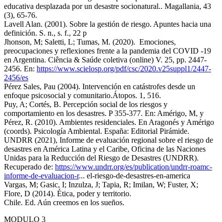
educativa desplazada por un desastre socionatural.. Magallania, 43
(3), 65-76.
Lavell Alan. (2001). Sobre la gestión de riesgo. Apuntes hacia una
definición. S. n., s. f., 22 p
Jhonson, M; Saletti, L; Tumas, M. (2020). Emociones,
preocupaciones y reflexiones frente a la pandemia del COVID -19
en Argentina. Ciência & Saúde coletiva (online) V. 25, pp. 2447-
2456. En:
https://www.scielosp.org/pdf/csc/2020.v25suppl1/2447-
2456/es
Pérez Sales, Pau (2004). Intervención en catástrofes desde un
enfoque psicosocial y comunitario.Átopos. 1, 516.
Puy, A; Cortés, B. Percepción social de los riesgos y
comportamiento en los desastres. P 355-377. En: Amérigo, M, y
Pérez, R. (2010). Ambientes residenciales. En Aragonés y Amérigo
(coords). Psicología Ambiental. España: Editorial Pirámide.
UNDRR (2021), Informe de evaluación regional sobre el riesgo de
desastres en América Latina y el Caribe, Oficina de las Naciones
Unidas para la Reducción del Riesgo de Desastres (UNDRR).
Recuperado de:
https://www.undrr.org/es/publication/undrr-roamc-
informe-de-evaluacion-r
... el-riesgo-de-desastres-en-america
Vargas, M; Gasic, I; Inzulza, J; Tapia, R; Imilan, W; Fuster, X;
Flore, D (2014). Ética, poder y territorio.
Chile. Ed. Aún creemos en los sueños.
MODULO 3