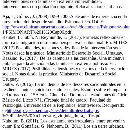
Intervenciones con familias en extrema vulnerabilidad.
Intervenciones con población migrante. Relocalizaciones urbanas.
Aja, L; Gómez, J. (2008).1999-2006:Siete años de experiencia en la
prevención del riesgo de suicidio. Psimonart. 95-114. En
http://www.clinicamontserrat.com.co/web/documents/Psimonart/volu
1/PSIMONART%201%20Cap06.pdf
Baubet. L; Jubín, N; Reymunde, L. (2017). Primeras reflexiones en
torno a la migración desde una perspectiva institucional. En: MIDES
(2017) Posibilidades, tensiones y desafíos de la intervención social.
Notas desde la práctica. Ministerio de Desarrollo Social, Uruguay.
Bazzino, R. (2017). De las carencias a las cercanías. Una iniciativa
pública para la atención a las familias en extrema pobreza. En:
MIDES (2017) Posibilidades, tensiones y desafíos de la intervención
social. Notas desde la práctica. Ministerio de Desarrollo Social,
Uruguay.
Dutra, V. (2016). La incidencia de los desastres socionaturales en la
resiliencia ante el suicidio de adolescentes. Estudio sobre el impacto
del tornado del 15A en la Ciudad de Dolores en estudiantes de Ciclo
Básico del Liceo N°1. (Trabajo final de grado). Facultad de
Psicología. Universidad de la República. Montevideo. Recuperado
de
http://sifp1.psico.edu.uy/sites/default/files/Trabajos
%20finales/%20Archivos/tfg_virginia_dutra_2016.pdf
Nahoum, B. (2011). Los asentamientos irregulares, entre prevenir y
curar. En: González, G; Nahoum, B. (2011) Los sin tierra urbanos.