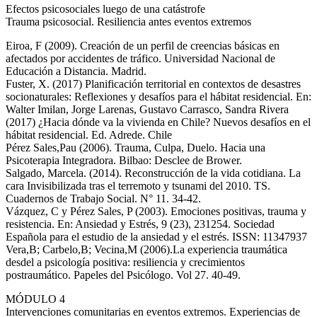
Efectos psicosociales luego de una catástrofe
Trauma psicosocial. Resiliencia antes eventos extremos
Eiroa, F (2009). Creación de un perfil de creencias básicas en
afectados por accidentes de tráfico. Universidad Nacional de
Educación a Distancia. Madrid.
Fuster, X. (2017) Planificación territorial en contextos de desastres
socionaturales: Reflexiones y desafíos para el hábitat residencial. En:
Walter Imilan, Jorge Larenas, Gustavo Carrasco, Sandra Rivera
(2017) ¿Hacia dónde va la vivienda en Chile? Nuevos desafíos en el
hábitat residencial. Ed. Adrede. Chile
Pérez Sales,Pau (2006). Trauma, Culpa, Duelo. Hacia una
Psicoterapia Integradora. Bilbao: Desclee de Brower.
Salgado, Marcela. (2014). Reconstrucción de la vida cotidiana. La
cara Invisibilizada tras el terremoto y tsunami del 2010. TS.
Cuadernos de Trabajo Social. N° 11. 34-42.
Vázquez, C y Pérez Sales, P (2003). Emociones positivas, trauma y
resistencia. En: Ansiedad y Estrés, 9 (23), 231254. Sociedad
Española para el estudio de la ansiedad y el estrés. ISSN: 11347937
Vera,B; Carbelo,B; Vecina,M (2006).La experiencia traumática
desdel a psicología positiva: resiliencia y crecimientos
postraumático. Papeles del Psicólogo. Vol 27. 40-49.
MÓDULO 4
Intervenciones comunitarias en eventos extremos. Experiencias de