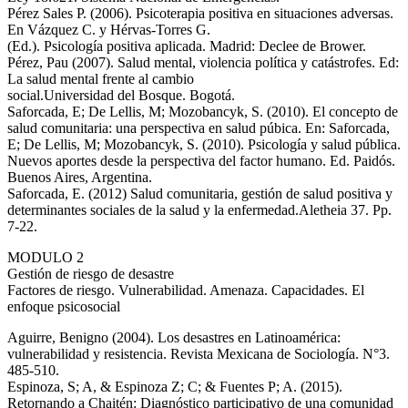
Pérez Sales P. (2006). Psicoterapia positiva en situaciones adversas.
En Vázquez C. y Hérvas-Torres G.
(Ed.). Psicología positiva aplicada. Madrid: Declee de Brower.
Pérez, Pau (2007). Salud mental, violencia política y catástrofes. Ed:
La salud mental frente al cambio
social.Universidad del Bosque. Bogotá.
Saforcada, E; De Lellis, M; Mozobancyk, S. (2010). El concepto de
salud comunitaria: una perspectiva en salud púbica. En: Saforcada,
E; De Lellis, M; Mozobancyk, S. (2010). Psicología y salud pública.
Nuevos aportes desde la perspectiva del factor humano. Ed. Paidós.
Buenos Aires, Argentina.
Saforcada, E. (2012) Salud comunitaria, gestión de salud positiva y
determinantes sociales de la salud y la enfermedad.Aletheia 37. Pp.
7-22.
MODULO 2
Gestión de riesgo de desastre
Factores de riesgo. Vulnerabilidad. Amenaza. Capacidades. El
enfoque psicosocial
Aguirre, Benigno (2004). Los desastres en Latinoamérica:
vulnerabilidad y resistencia. Revista Mexicana de Sociología. N°3.
485-510.
Espinoza, S; A, & Espinoza Z; C; & Fuentes P; A. (2015).
Retornando a Chaitén: Diagnóstico participativo de una comunidad