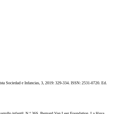
vista Sociedad e Infancias, 3, 2019: 329-334. ISSN: 2531-0720. Ed.
sarrollo infantil. N.º 36S. Bernard Van Leer Foundation. La Haya,