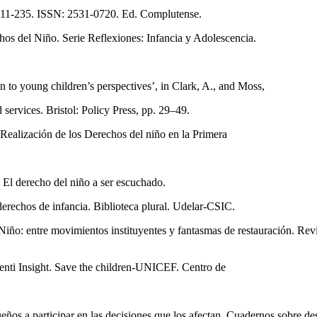
: 211-235. ISSN: 2531-0720. Ed. Complutense.
hos del Niño. Serie Reflexiones: Infancia y Adolescencia.
n to young children’s perspectives’, in Clark, A., and Moss,
 services. Bristol: Policy Press, pp. 29–49.
Realización de los Derechos del niño en la Primera
 El derecho del niño a ser escuchado.
derechos de infancia. Biblioteca plural. Udelar-CSIC.
Niño: entre movimientos instituyentes y fantasmas de restauración. Re
centi Insight. Save the children-UNICEF. Centro de
os a participar en las decisiones que los afectan. Cuadernos sobre de