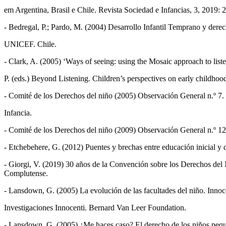
em Argentina, Brasil e Chile. Revista Sociedad e Infancias, 3, 2019
- Bedregal, P.; Pardo, M. (2004) Desarrollo Infantil Temprano y derec
UNICEF. Chile.
- Clark, A. (2005) ‘Ways of seeing: using the Mosaic approach to liste
P. (eds.) Beyond Listening. Children’s perspectives on early childhood
- Comité de los Derechos del niño (2005) Observación General n.º 7. 
Infancia.
- Comité de los Derechos del niño (2009) Observación General n.º 12
- Etchebehere, G. (2012) Puentes y brechas entre educación inicial y 
- Giorgi, V. (2019) 30 años de la Convención sobre los Derechos del 
Complutense.
- Lansdown, G. (2005) La evolución de las facultades del niño. Inno
Investigaciones Innocenti. Bernard Van Leer Foundation.
- Lansdown, G. (2005) ¿Me haces caso? El derecho de los niños pequeñ