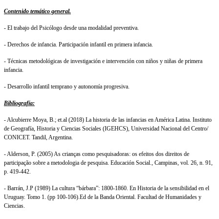
Contenido temático general.
- El trabajo del Psicólogo desde una modalidad preventiva.
- Derechos de infancia. Participación infantil en primera infancia.
- Técnicas metodológicas de investigación e intervención con niños y niñas de primera
infancia.
- Desarrollo infantil temprano y autonomía progresiva.
Bibliografía:
- Alcubierre Moya,
B.; et.al (2018) La historia de las infancias en América Latina. Instituto
de Geografía, Historia y Ciencias Sociales (IGEHCS), Universidad Nacional del Centro/
CONICET. Tandil, Argentina.
- Alderson, P. (2005) As crianças como pesquisadoras: os efeitos dos direitos de
participação sobre a metodologia de pesquisa. Educación Social., Campinas, vol. 26, n. 91,
p. 419-442.
-
Barrán, J.P (
1989
) La cultura “bárbara”:
1800-1860
. En Historia de la sensibilidad en el
Uruguay. Tomo 1.
(pp 100-106).Ed de la Banda Oriental. Facultad de Humanidades y
Ciencias.