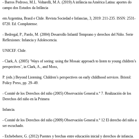
- Barros Pedroso, M.L. Voltarelli, M.A. (2019) A infância na América Latina: aportes do
campo dos Estudos da Infância
em Argentina, Brasil e Chile.
Revista Sociedad e Infancias, 3, 2019:
211-235
. ISSN: 2531-
0720. Ed. Complutense.
- Bedregal, P.; Pardo, M. (2004) Desarrollo Infantil Temprano y derechos del Niño. Serie
Reflexiones: Infancia y Adolescencia.
UNICEF. Chile.
- Clark, A. (2005) ‘Ways of seeing: using the Mosaic approach to listen to young children’s
perspectives’, in Clark, A., and Moss,
P. (eds.) Beyond Listening. Children’s perspectives on early childhood services. Bristol:
Policy Press, pp. 29–49.
- Comité de los Derechos del niño (2005) Observación General n.º 7. Realización de los
Derechos del niño en la Primera
Infancia.
- Comité de los Derechos del niño (2009) Observación General n.º 12 El derecho del niño a
ser escuchado.
-
Etchebehere, G. (
2012
) Puentes y brechas entre educación inicial y derechos de infancia.