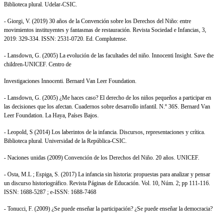
Biblioteca plural. Udelar-CSIC.
-
Giorgi, V. (2019) 30 años de la Convención sobre los Derechos del Niño: entre
movimientos instituyentes y fantasmas de restauración. Revista Sociedad e Infancias, 3,
2019: 329-334. ISSN: 2531-0720. Ed. Complutense.
- Lansdown, G. (2005) La evolución de las facultades del niño. Innocenti Insight. Save the
children-UNICEF. Centro de
Investigaciones Innocenti. Bernard Van Leer Foundation.
- Lansdown, G. (2005) ¿Me haces caso? El derecho de los niños pequeños a participar en
las decisiones que los afectan. Cuadernos sobre desarrollo infantil. N.º 36S. Bernard Van
Leer Foundation. La Haya, Países Bajos.
-
Leopold, S (2014) Los laberintos de la infancia. Discursos, representaciones y crítica.
Biblioteca plural.
Universidad de la República-CSIC.
- Naciones unidas (2009) Convención de los Derechos del Niño. 20 años. UNICEF.
-
Osta, M.L ; Espiga, S. (2017) L
a infancia sin historia: propuestas para analizar y pensar
un discurso historiográfico. Revista Páginas de Educación. Vol. 10, Núm. 2;
pp 111-116.
ISSN: 1688-5287 ; e-ISSN: 1688-7468
- Tonucci, F. (2009) ¿Se puede enseñar la participación? ¿Se puede enseñar la democracia?